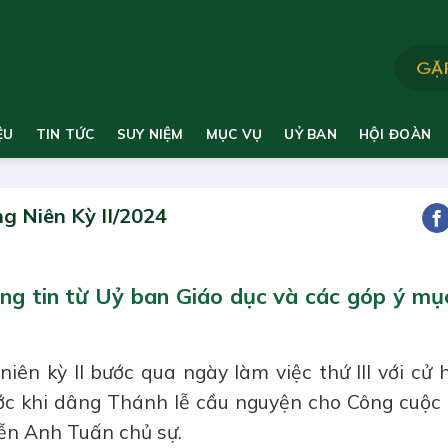
ỆU
TIN TỨC
SUY NIỆM
MỤC VỤ
UỶ BAN
HỘI ĐOÀN
g Niên Kỳ II/2024
ông tin từ Uỷ ban Giáo dục và các góp ý mụ
iên kỳ II bước qua ngày làm việc thứ III với cử
ớc khi dâng Thánh lễ cầu nguyện cho Công cuộc 
ễn Anh Tuấn chủ sự.