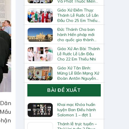
Và Phát Thuốc Miễn
Phí Tại Giáo Xứ Đồng
Giáo Xứ Điềm Thụy:
Chương
Thánh Lễ Rước Lễ Lần
Đầu Cho 25 Em Thiếu
Nhi
Đức Thánh Cha ban
hành Hiến pháp mới
cho quốc gia thành
Vatican
Giáo Xứ An Bài: Thánh
Lễ Rước Lễ Lần Đầu
Cho 22 Em Thiếu Nhi
Giáo Xứ Tân Bình:
Mừng Lễ Bổn Mạng Xứ
Đoàn Antôn Nguyễn
Tiến Đích Và Bế Giảng
Năm Học Giáo Lý
BÀI ĐỀ XUẤT
2025–2026
 Dân
Khai mạc Khóa huấn
luyện Ban Điều hành
 Mầu
Salomon 1 – đợt 1
phận
Thánh lễ trực tuyến –
Thứ Hai tuần 2 Phục