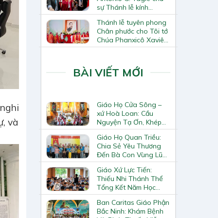
sự Thánh lễ kính
Thánh Tô-ma Tông đồ
Thánh lễ tuyên phong
tại Nhà thờ Chính tòa
Chân phước cho Tôi tớ
Hà Nội
Chúa Phanxicô Xaviê
Trương Bửu Diệp
BÀI VIẾT MỚI
Giáo Họ Cửa Sông –
nghi
xứ Hoà Loan: Cầu
, và
Nguyện Tạ Ơn, Khép
Lại Khóa Huấn Luyện
Giáo Họ Quan Triều:
Giáo Lý Viên Cấp II
Chia Sẻ Yêu Thương
Đến Bà Con Vùng Lũ
Lai Châu
Giáo Xứ Lực Tiến:
Thiếu Nhi Thánh Thể
Tổng Kết Năm Học
Giáo Lý
Ban Caritas Giáo Phận
Bắc Ninh: Khám Bệnh