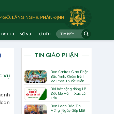
ĐỜI TU
SỨ VỤ
TƯ LIỆU
TIN GIÁO PHẬN
Ban Caritas Giáo Phận
c vụ
Bắc Ninh: Khám Bệnh
Và Phát Thuốc Miễn
Phí Tại Giáo Xứ Đồng
Bài hát cộng đồng Lễ
Chương
Đức Mẹ Hồn – Xác Lên
 hành
Trời
loan
Ban Loan Báo Tin
Mừng: Ngày Gặp Mặt