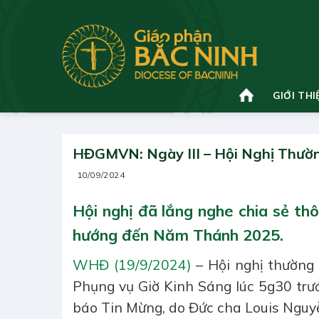
Bỏ
qua
nội
dung
GIỚI THI
HĐGMVN: Ngày III – Hội Nghị Thườn
10/09/2024
Hội nghị đã lắng nghe chia sẻ th
hướng đến Năm Thánh 2025.
WHĐ (19/9/2024)
– Hội nghị thường n
Phụng vụ Giờ Kinh Sáng lúc 5g30 trư
báo Tin Mừng, do Đức cha Louis Nguy