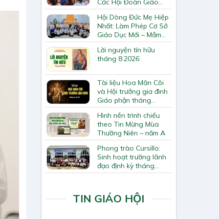
Các Hội Đoàn Giáo
Hạt Bắc Giang
Hội Dòng Đức Mẹ Hiệp
Nhất: Làm Phép Cơ Sở
Giáo Dục Mới – Mầm
Non Thiên Ân
Lời nguyện tín hữu
tháng 8.2026
Tài liệu Hoa Mân Côi
và Hội trưởng gia đình
Giáo phận tháng
8.2026
Hình nền trình chiếu
theo Tin Mừng Mùa
Thường Niên – năm A
Phong trào Cursillo:
Sinh hoạt trường lãnh
đạo định kỳ tháng
7/2026
TIN GIÁO HỘI