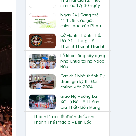
sinh lúc 17g30 ngày
20.4.2020
Ngày 24 | Sáng thế
41,1-36: Các giấc
chiêm bao của Pha-ra-
ô
Cử Hành Thánh Thể:
Bài 31 – Tung Hô:
Thánh! Thánh! Thánh!
Lễ khởi công xây dựng
Nhà Chúa tại họ Ngọc
Bảo
Các chú Nhà thánh Tự
tham gia kỳ thi Đại
chủng viện 2024
Giáo Họ Hương La –
Xứ Tử Nê: Lễ Thánh
Gia Thất- Bổn Mạng
Thánh lễ ra mắt đoàn thiếu nhi
Thánh Thể Phaolô – Bến Cốc