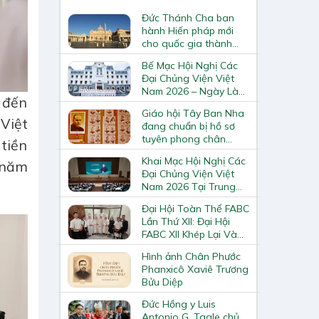
Đức Thánh Cha ban
hành Hiến pháp mới
cho quốc gia thành
Vatican
Bế Mạc Hội Nghị Các
Đại Chủng Viện Việt
Nam 2026 – Ngày Làm
g đến
Việc Cuối Cùng
Giáo hội Tây Ban Nha
Việt
đang chuẩn bị hồ sơ
tuyên phong chân
tiền
phước và phong thánh
Khai Mạc Hội Nghị Các
 năm
cho 3.344 vị
Đại Chủng Viện Việt
Nam 2026 Tại Trung
Tâm Mục Vụ Giáo
Đại Hội Toàn Thể FABC
Phận Vinh
Lần Thứ XII: Đại Hội
FABC XII Khép Lại Và
Mở Ra Một Hành Trình
Hình ảnh Chân Phước
Mới Cho Giáo Hội Tại
Phanxicô Xaviê Trương
Châu Á
Bửu Diệp
Đức Hồng y Luis
Antonio G. Tagle chủ