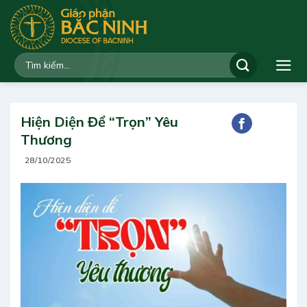
Bỏ
qua
nội
dung
Hiện Diện Để “Trọn” Yêu
Thương
28/10/2025