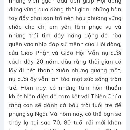
những viên gạch đầu tiên giúp Hội dòng
đứng vững qua dòng thời gian, những bàn
tay đầy chai sạn trở nên hậu phương vững
chắc cho chị em yên tâm phục vụ và
những trái tim đầy năng động để hòa
quện vào nhịp đập sứ mệnh của Hội dòng,
của Giáo Phận và Giáo Hội. Vẫn nụ cười
cách đây 20 năm, dẫu rằng thời gian có
lấy đi nét thanh xuân nhưng gương mặt,
nụ cười ấy vẫn lan tỏa một sức sống tràn
trề. Hôm nay, có những tâm hồn thuần
khiết hiện diện để cam kết với Thiên Chúa
rằng con sẽ dành cả bầu trời tuổi trẻ để
phụng sự Ngài. Và hôm nay, có thể bạn sẽ
thấy lạ tại sao 70, 80 tuổi rồi mới khấn