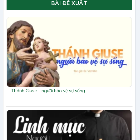
BÀI ĐỀ XUẤT
Thánh Giuse – người bảo vệ sự sống