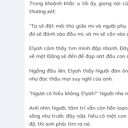
Trong khoảnh khắc u tối ấy, giọng nói c
thương xót:
“Ta sẽ đặt mối thù giữa mi và người phụ 
đó sẽ đánh vào đầu mi, và mi sẽ cắn vào g
Elyah cảm thấy tim mình đập nhanh. Đây 
về một Đấng sẽ đến để đạp nát đầu con rắn
Ngẩng đầu lên, Elyah thấy Người đàn ô
như đọc thấu mọi suy nghĩ của anh.
“Ngươi có hiểu không, Elyah?” Người nhẹ n
Anh nhìn Người, tâm trí vẫn còn hỗn loạn
sống như trước đây nữa. Nếu có một con 
độ, thì anh phải tìm ra nó.