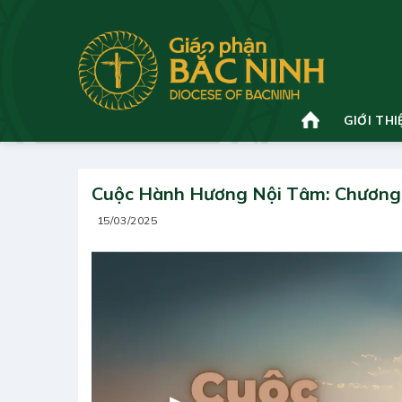
Bỏ
qua
nội
dung
GIỚI THI
Cuộc Hành Hương Nội Tâm: Chương
15/03/2025