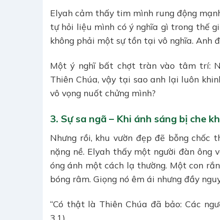
Elyah cảm thấy tim mình rung động mạnh 
tự hỏi liệu mình có ý nghĩa gì trong thế 
không phải một sự tồn tại vô nghĩa. Anh 
Một ý nghĩ bất chợt tràn vào tâm trí:
Thiên Chúa, vậy tại sao anh lại luôn khi
vô vọng nuốt chửng mình?
3. Sự sa ngã – Khi ánh sáng bị che k
Nhưng rồi, khu vườn đẹp đẽ bỗng chốc th
nặng nề. Elyah thấy một người đàn ông v
óng ánh một cách lạ thường. Một con rắn
bóng râm. Giọng nó êm ái nhưng đầy nguy
“Có thật là Thiên Chúa đã bảo: Các ngươ
3,1)