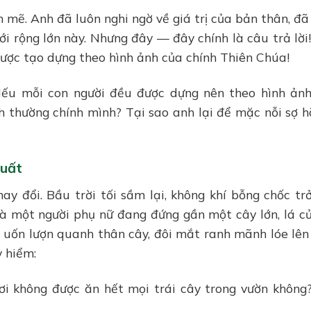
mẽ. Anh đã luôn nghi ngờ về giá trị của bản thân, đã
giới rộng lớn này. Nhưng đây — đây chính là câu trả lời
được tạo dựng theo hình ảnh của chính Thiên Chúa!
 Nếu mỗi con người đều được dựng nên theo hình ản
nh thường chính mình? Tại sao anh lại để mặc nỗi sợ h
huất
ay đổi. Bầu trời tối sầm lại, không khí bỗng chốc tr
à một người phụ nữ đang đứng gần một cây lớn, lá c
 uốn lượn quanh thân cây, đôi mắt ranh mãnh lóe lên
 hiểm:
i không được ăn hết mọi trái cây trong vườn không?