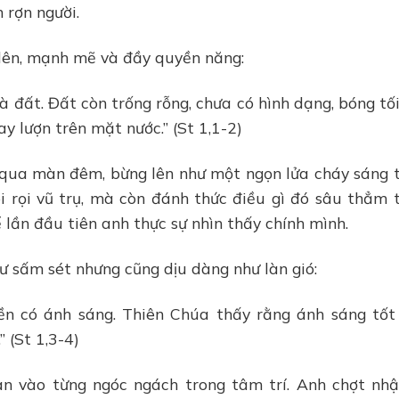
 rợn người.
g lên, mạnh mẽ và đầy quyền năng:
à đất. Đất còn trống rỗng, chưa có hình dạng, bóng tố
y lượn trên mặt nước.” (St 1,1-2)
 qua màn đêm, bừng lên như một ngọn lửa cháy sáng 
i rọi vũ trụ, mà còn đánh thức điều gì đó sâu thẳm 
 lần đầu tiên anh thực sự nhìn thấy chính mình.
hư sấm sét nhưng cũng dịu dàng như làn gió:
iền có ánh sáng. Thiên Chúa thấy rằng ánh sáng tốt
 (St 1,3-4)
n vào từng ngóc ngách trong tâm trí. Anh chợt nhậ