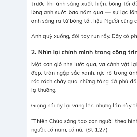
trước khi ánh sáng xuất hiện, bóng tối 
lòng anh suốt bao năm qua — sự lạc lõng
ánh sáng ra từ bóng tối, liệu Người cũng 
Anh quỳ xuống, đôi tay run rẩy. Đây có p
2. Nhìn lại chính mình trong công tr
Một cơn gió nhẹ lướt qua, và cảnh vật l
đẹp, tràn ngập sắc xanh, rực rỡ trong á
róc rách chảy qua những tảng đá phủ đầy
lạ thường.
Giọng nói ấy lại vang lên, nhưng lần này 
“Thiên Chúa sáng tạo con người theo hìn
người: có nam, có nữ.” (St 1,27)