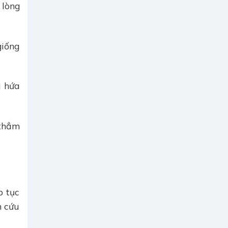
 lòng
giống
i hứa
 thẳm
p tục
n cứu