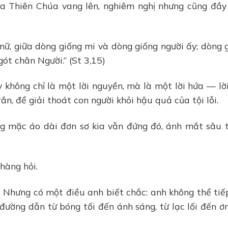
ủa Thiên Chúa vang lên, nghiêm nghị nhưng cũng đầy
nữ, giữa dòng giống mi và dòng giống người ấy; dòng 
ót chân Người.” (St 3,15)
không chỉ là một lời nguyền, mà là một lời hứa — lờ
, để giải thoát con người khỏi hậu quả của tội lỗi.
ng mặc áo dài đơn sơ kia vẫn đứng đó, ánh mắt sâu
hàng hỏi.
. Nhưng có một điều anh biết chắc: anh không thể tiế
đường dẫn từ bóng tối đến ánh sáng, từ lạc lối đến ơ