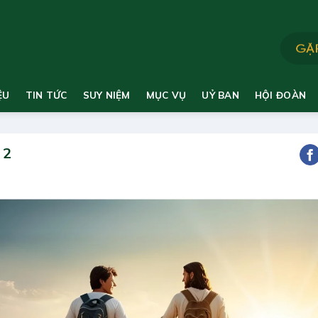
ỆU
TIN TỨC
SUY NIỆM
MỤC VỤ
UỶ BAN
HỘI ĐOÀN
 2