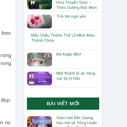
Hoa Truyền Giáo –
Theo Gương Đức Maria
Mân Côi
Trái tim ngủ yên
i bao
Mẫu Chầu Thánh Thể Lễ Mình Máu
Thánh Chúa
Khi Kajiki đến!
trong
trong
Một thánh lễ an táng
cực kỳ hi hữu
 đẹp.
BÀI VIẾT MỚI
Giáo Hạt Bắc Giang:
n ra:
Học hỏi về Tông Huấn