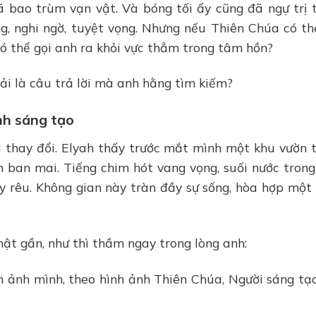
đã bao trùm vạn vật. Và bóng tối ấy cũng đã ngự trị 
, nghi ngờ, tuyệt vọng. Nhưng nếu Thiên Chúa có th
có thể gọi anh ra khỏi vực thẳm trong tâm hồn?
hải là câu trả lời mà anh hằng tìm kiếm?
ình sáng tạo
ại thay đổi. Elyah thấy trước mắt mình một khu vườn 
nh ban mai. Tiếng chim hót vang vọng, suối nước tron
 rêu. Không gian này tràn đầy sự sống, hòa hợp một
thật gần, như thì thầm ngay trong lòng anh:
h ảnh mình, theo hình ảnh Thiên Chúa, Người sáng tạ