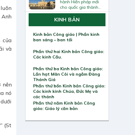
hành Hiến pháp mới
cho quốc gia thành
 luôn
Vatican
! Anh
KINH BẢN
Kinh bản Công giáo | Phần kinh
h của
ban sáng – ban tối
ãi và
Phần thứ hai Kinh bản Công giáo:
Các kinh Cầu.
Phần thứ ba Kinh bản Công giáo:
Lần hạt Mân Côi và ngắm Đàng
Thánh Giá
ở nên
Phần thứ bốn Kinh bản Công giáo:
Các kinh kính Chúa, Đức Mẹ và
ủa nó
các thánh
 dưới
Phần thứ năm Kinh bản Công
giáo: Giáo lý căn bản
” (St