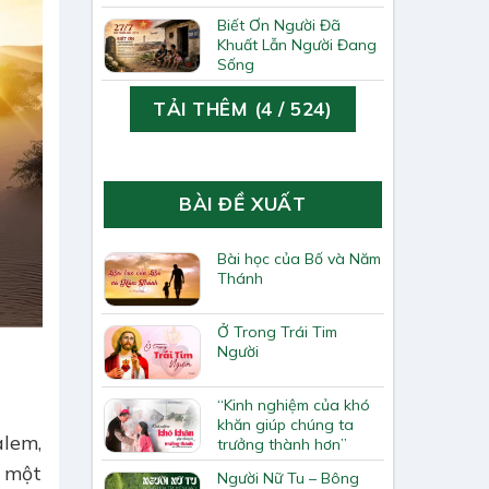
Biết Ơn Người Đã
Khuất Lẫn Người Đang
Sống
TẢI THÊM
(
4
/ 524)
BÀI ĐỀ XUẤT
Bài học của Bố và Năm
Thánh
Ở Trong Trái Tim
Người
“Kinh nghiệm của khó
khăn giúp chúng ta
alem,
trưởng thành hơn”
— một
Người Nữ Tu – Bông