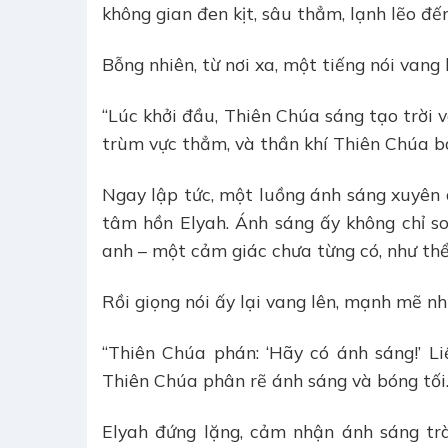
không gian đen kịt, sâu thẳm, lạnh lẽo đến
Bỗng nhiên, từ nơi xa, một tiếng nói van
“Lúc khởi đầu, Thiên Chúa sáng tạo trời v
trùm vực thẳm, và thần khí Thiên Chúa ba
Ngay lập tức, một luồng ánh sáng xuyên
tâm hồn Elyah. Ánh sáng ấy không chỉ so
anh – một cảm giác chưa từng có, như thể
Rồi giọng nói ấy lại vang lên, mạnh mẽ n
“Thiên Chúa phán: ‘Hãy có ánh sáng!’ L
Thiên Chúa phân rẽ ánh sáng và bóng tối.”
Elyah đứng lặng, cảm nhận ánh sáng trà