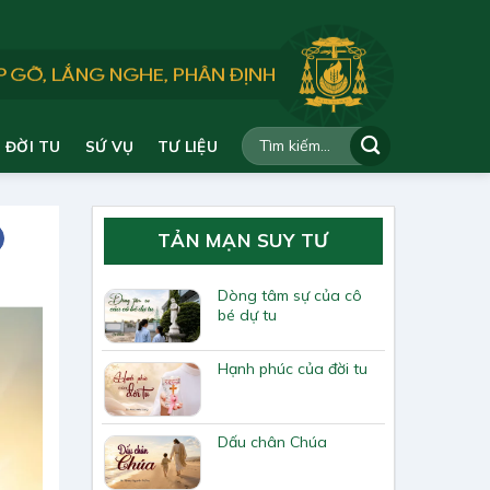
ĐỜI TU
SỨ VỤ
TƯ LIỆU
TẢN MẠN SUY TƯ
Dòng tâm sự của cô
bé dự tu
Hạnh phúc của đời tu
Dấu chân Chúa