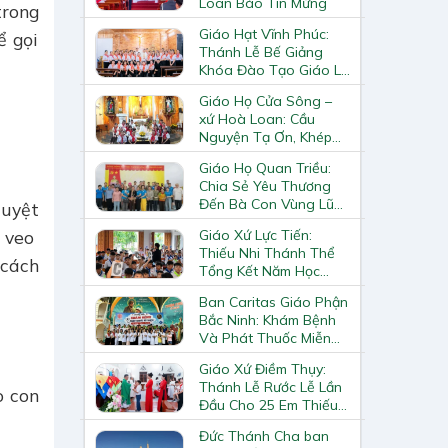
Loan Báo Tin Mừng
trong
Giáo Hạt Vĩnh Phúc:
ể gọi
Thánh Lễ Bế Giảng
Khóa Đào Tạo Giáo Lý
Viên – Huynh Trưởng
Giáo Họ Cửa Sông –
Cấp II
xứ Hoà Loan: Cầu
Nguyện Tạ Ơn, Khép
Lại Khóa Huấn Luyện
Giáo Họ Quan Triều:
Giáo Lý Viên Cấp II
Chia Sẻ Yêu Thương
Đến Bà Con Vùng Lũ
tuyệt
Lai Châu
Giáo Xứ Lực Tiến:
g veo
Thiếu Nhi Thánh Thể
 cách
Tổng Kết Năm Học
Giáo Lý
Ban Caritas Giáo Phận
Bắc Ninh: Khám Bệnh
Và Phát Thuốc Miễn
Phí Tại Giáo Xứ Đồng
Giáo Xứ Điềm Thụy:
Chương
Thánh Lễ Rước Lễ Lần
o con
Đầu Cho 25 Em Thiếu
Nhi
Đức Thánh Cha ban