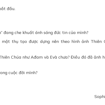
bắt đầu.
n” đang che khuất ánh sáng đức tin của mình?
ư một thụ tạo được dựng nên theo hình ảnh Thiên
a Thiên Chúa như Ađam và Evà chưa? Điều đó đã ảnh 
ong cuộc đời mình?
Soph