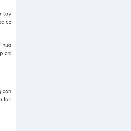
a tay
ọc cơ
ứ hứa
p chỉ
g con
i lạc