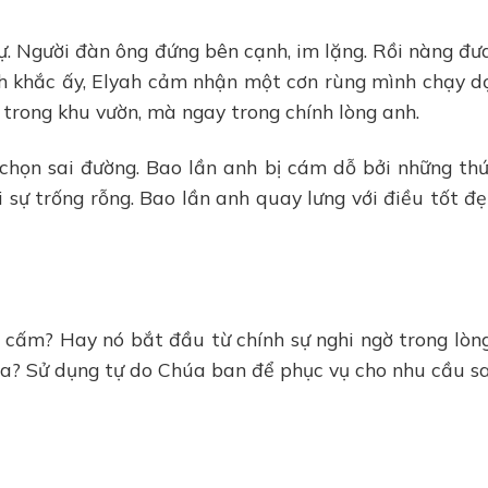
ự. Người đàn ông đứng bên cạnh, im lặng. Rồi nàng đư
nh khắc ấy, Elyah cảm nhận một cơn rùng mình chạy d
 trong khu vườn, mà ngay trong chính lòng anh.
chọn sai đường. Bao lần anh bị cám dỗ bởi những th
i sự trống rỗng. Bao lần anh quay lưng với điều tốt đẹ
ái cấm? Hay nó bắt đầu từ chính sự nghi ngờ trong lòn
a? Sử dụng tự do Chúa ban để phục vụ cho nhu cầu sa