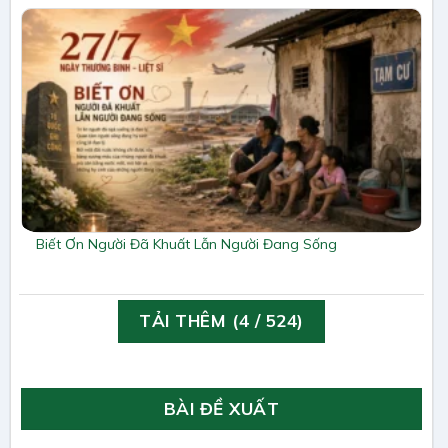
Biết Ơn Người Đã Khuất Lẫn Người Đang Sống
TẢI THÊM
(
4
/ 524)
BÀI ĐỀ XUẤT