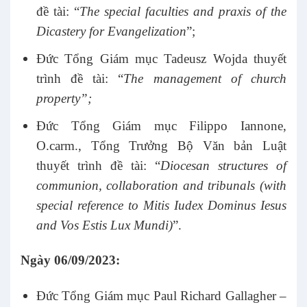
đề tài: “
The special faculties and praxis of the
Dicastery for Evangelization
”;
Đức Tổng Giám mục Tadeusz Wojda thuyết
trình đề tài: “
The management of church
property”;
Đức Tổng Giám mục Filippo Iannone,
O.carm., Tổng Trưởng Bộ Văn bản Luật
thuyết trình đề tài: “
Diocesan structures of
communion, collaboration and tribunals (with
special reference to Mitis Iudex Dominus Iesus
and Vos Estis Lux Mundi)
”.
Ngày 06/09/2023:
Đức Tổng Giám mục Paul Richard Gallagher –