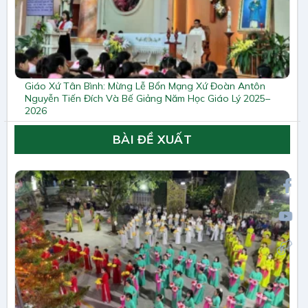
Giáo Xứ Tân Bình: Mừng Lễ Bổn Mạng Xứ Đoàn Antôn
Nguyễn Tiến Đích Và Bế Giảng Năm Học Giáo Lý 2025–
2026
BÀI ĐỀ XUẤT