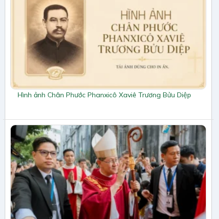
Hình ảnh Chân Phước Phanxicô Xaviê Trương Bửu Diệp