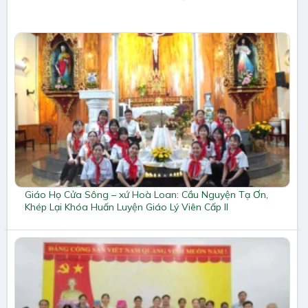
Giáo Họ Cửa Sông – xứ Hoà Loan: Cầu Nguyện Tạ Ơn,
Khép Lại Khóa Huấn Luyện Giáo Lý Viên Cấp II