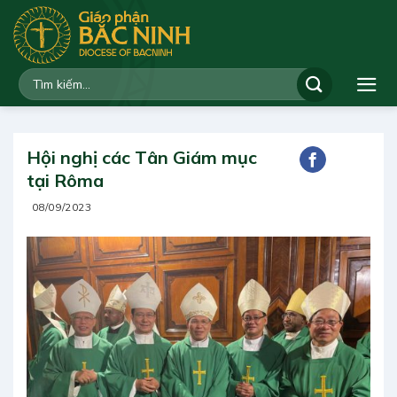
Bỏ
qua
nội
dung
Hội nghị các Tân Giám mục
tại Rôma
08/09/2023