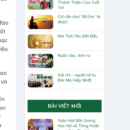
Thánh Thiện Của Tuổi
Trẻ
Chỉ cần như “Bố Em” là
được!
 đáo
nốt
Nơi Tình Yêu Bắt Đầu
hạc
iệu.
Nước vào, tình ra
sao
Gửi chị – người nữ tu
Đức Mẹ Hiệp Nhất
 và
ến
BÀI VIẾT MỚI
ban
y
Giáo Hạt Bắc Giang:
u
Học hỏi về Tông Huấn