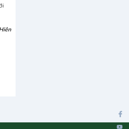
ới
 Hiên