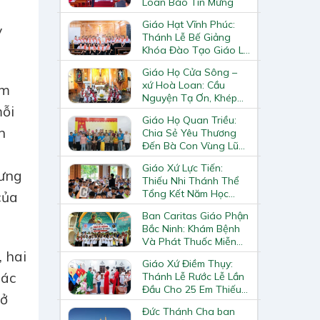
Loan Báo Tin Mừng
Giáo Hạt Vĩnh Phúc:
y
Thánh Lễ Bế Giảng
Khóa Đào Tạo Giáo Lý
Viên – Huynh Trưởng
Giáo Họ Cửa Sông –
Cấp II
xứ Hoà Loan: Cầu
âm
Nguyện Tạ Ơn, Khép
mỗi
Lại Khóa Huấn Luyện
Giáo Họ Quan Triều:
Giáo Lý Viên Cấp II
n
Chia Sẻ Yêu Thương
Đến Bà Con Vùng Lũ
Lai Châu
Giáo Xứ Lực Tiến:
hưng
Thiếu Nhi Thánh Thể
Tổng Kết Năm Học
của
Giáo Lý
Ban Caritas Giáo Phận
Bắc Ninh: Khám Bệnh
Và Phát Thuốc Miễn
Phí Tại Giáo Xứ Đồng
 hai
Giáo Xứ Điềm Thụy:
Chương
hác
Thánh Lễ Rước Lễ Lần
Đầu Cho 25 Em Thiếu
rở
Nhi
Đức Thánh Cha ban