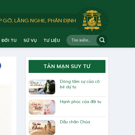
ĐỜI TU
SỨ VỤ
TƯ LIỆU
TẢN MẠN SUY TƯ
Dòng tâm sự của cô
bé dự tu
Hạnh phúc của đời tu
Dấu chân Chúa