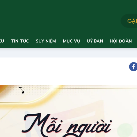
ỆU
TIN TỨC
SUY NIỆM
MỤC VỤ
UỶ BAN
HỘI ĐOÀN