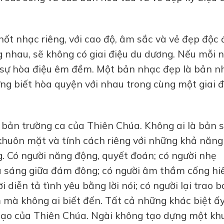
nốt nhạc riêng, với cao độ, âm sắc và vẻ đẹp độc
 nhau, sẽ không có giai điệu du dương. Nếu mỗi 
có sự hòa điệu êm đềm. Một bản nhạc đẹp là bản n
g biết hòa quyện với nhau trong cùng một giai đ
g bản trường ca của Thiên Chúa. Không ai là bản 
khuôn mặt và tính cách riêng với những khả năng
. Có người năng động, quyết đoán; có người nhẹ
ỏa sáng giữa đám đông; có người âm thầm cống hi
 diễn tả tình yêu bằng lời nói; có người lại trao 
 mà không ai biết đến. Tất cả những khác biệt ấ
 tạo của Thiên Chúa. Ngài không tạo dựng một kh