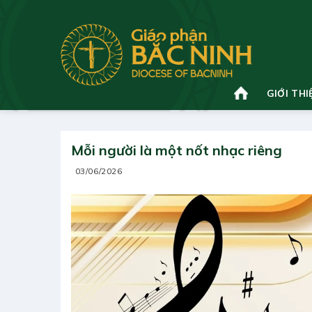
Bỏ
qua
nội
dung
GIỚI THI
Mỗi người là một nốt nhạc riêng
03/06/2026