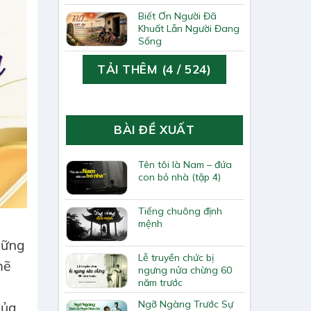
Biết Ơn Người Đã
Khuất Lẫn Người Đang
Sống
TẢI THÊM
(
4
/ 524)
BÀI ĐỀ XUẤT
Tên tôi là Nam – đứa
con bỏ nhà (tập 4)
Tiếng chuông định
mệnh
hững
Lễ truyền chức bị
mẽ
ngưng nửa chừng 60
năm trước
Ngỡ Ngàng Trước Sự
của