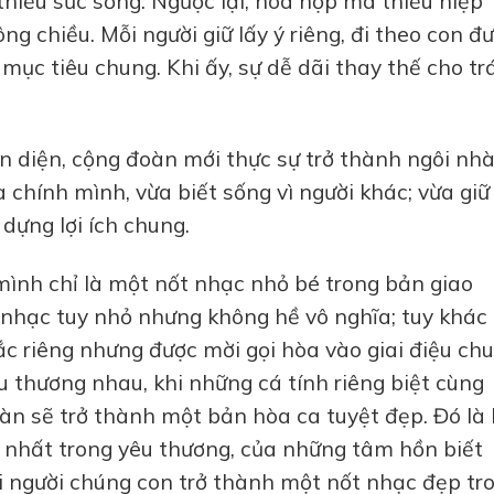
iếu sức sống. Ngược lại, hòa hợp mà thiếu hiệp
g chiều. Mỗi người giữ lấy ý riêng, đi theo con đ
ục tiêu chung. Khi ấy, sự dễ dãi thay thế cho tr
ện diện, cộng đoàn mới thực sự trở thành ngôi nh
à chính mình, vừa biết sống vì người khác; vừa giữ
dựng lợi ích chung.
mình chỉ là một nốt nhạc nhỏ bé trong bản giao
 nhạc tuy nhỏ nhưng không hề vô nghĩa; tuy khác 
c riêng nhưng được mời gọi hòa vào giai điệu chu
u thương nhau, khi những cá tính riêng biệt cùng
àn sẽ trở thành một bản hòa ca tuyệt đẹp. Đó là
p nhất trong yêu thương, của những tâm hồn biết
i người chúng con trở thành một nốt nhạc đẹp tr