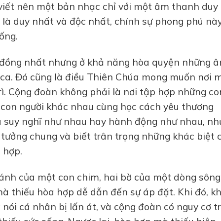
 viết nên một bản nhạc chỉ với một âm thanh duy
 là duy nhất và độc nhất, chính sự phong phú nà
ống.
 đồng nhất nhưng ở khả năng hòa quyện những 
ca. Đó cũng là điều Thiên Chúa mong muốn nơi 
rì. Cộng đoàn không phải là nơi tập hợp những co
g con người khác nhau cùng học cách yêu thương
ều suy nghĩ như nhau hay hành động như nhau, n
 tưởng chung và biết trân trọng những khác biệt 
 hợp.
ánh của một con chim, hai bờ của một dòng sông,
mà thiếu hòa hợp dễ dẫn đến sự áp đặt. Khi đó, k
 nói cá nhân bị lấn át, và cộng đoàn có nguy cơ t