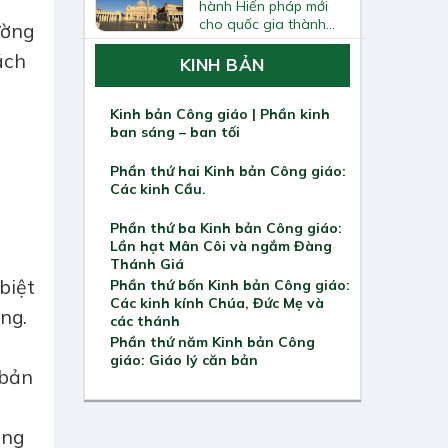
hành Hiến pháp mới
cho quốc gia thành
ường
Vatican
ách
KINH BẢN
Kinh bản Công giáo | Phần kinh
ban sáng – ban tối
à
Phần thứ hai Kinh bản Công giáo:
Các kinh Cầu.
Phần thứ ba Kinh bản Công giáo:
Lần hạt Mân Côi và ngắm Đàng
Thánh Giá
biệt
Phần thứ bốn Kinh bản Công giáo:
Các kinh kính Chúa, Đức Mẹ và
ng.
các thánh
Phần thứ năm Kinh bản Công
giáo: Giáo lý căn bản
 bản
ong