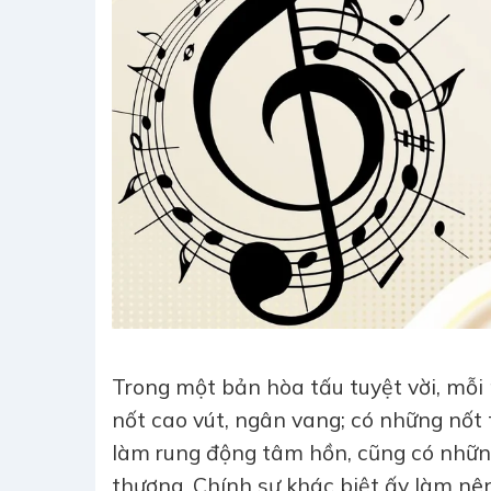
Trong một bản hòa tấu tuyệt vời, mỗi
nốt cao vút, ngân vang; có những nố
làm rung động tâm hồn, cũng có nhữn
thương. Chính sự khác biệt ấy làm nê