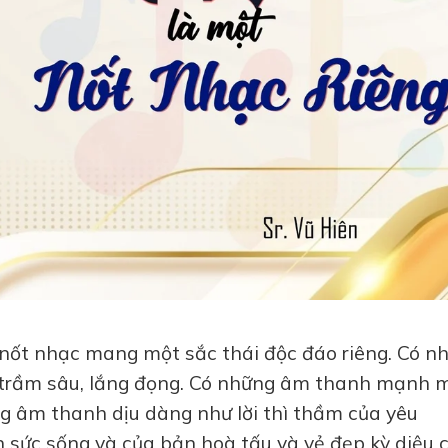
 nốt nhạc mang một sắc thái độc đáo riêng. Có n
t trầm sâu, lắng đọng. Có những âm thanh mạnh 
g âm thanh dịu dàng như lời thì thầm của yêu
n sức sống và của bản hoà tấu và vẻ đẹp kỳ diệu 