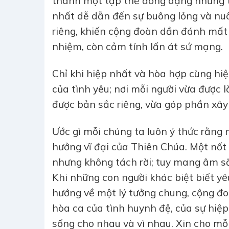
thành một tập thể đồng dạng nhưng th
nhất dễ dẫn đến sự buông lỏng và nuôn
riêng, khiến cộng đoàn dần đánh mất m
nhiệm, còn cảm tính lấn át sứ mạng.
Chỉ khi hiệp nhất và hòa hợp cùng hi
của tình yêu; nơi mỗi người vừa được l
được bản sắc riêng, vừa góp phần xây 
Ước gì mỗi chúng ta luôn ý thức rằng 
hưởng vĩ đại của Thiên Chúa. Một nốt
nhưng không tách rời; tuy mang âm sắ
Khi những con người khác biệt biết yê
hướng về một lý tưởng chung, cộng đo
hòa ca của tình huynh đệ, của sự hiệ
sống cho nhau và vì nhau. Xin cho mỗ