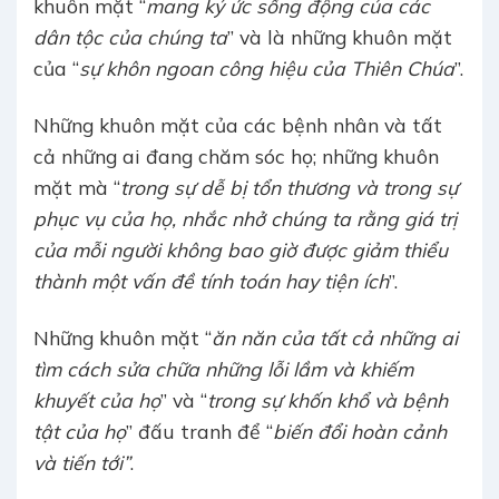
khuôn mặt “
mang ký ức sống động của các
dân tộc của chúng ta
” và là những khuôn mặt
của “
sự khôn ngoan công hiệu của Thiên Chúa
”.
Những khuôn mặt của các bệnh nhân và tất
cả những ai đang chăm sóc họ; những khuôn
mặt mà “
trong sự dễ bị tổn thương và trong sự
phục vụ của họ, nhắc nhở chúng ta rằng giá trị
của mỗi người không bao giờ được giảm thiểu
thành một vấn đề tính toán hay tiện ích
”.
Những khuôn mặt “
ăn năn của tất cả những ai
tìm cách sửa chữa những lỗi lầm và khiếm
khuyết của họ
” và “
trong sự khốn khổ và bệnh
tật của họ
” đấu tranh để “
biến đổi hoàn cảnh
và tiến tới”
.