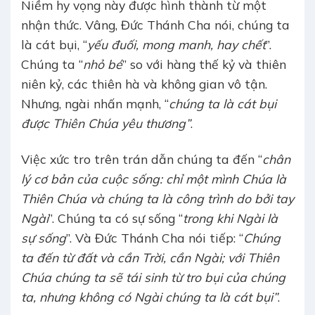
Niềm hy vọng này được hình thành từ một
nhận thức. Vâng, Đức Thánh Cha nói, chúng ta
là cát bụi, “
yếu đuối, mong manh, hay chết
”.
Chúng ta “
nhỏ bé
” so với hàng thế kỷ và thiên
niên kỷ, các thiên hà và không gian vô tận.
Nhưng, ngài nhấn mạnh, “
chúng ta là cát bụi
được Thiên Chúa yêu thương”
.
Việc xức tro trên trán dẫn chúng ta đến “
chân
lý cơ bản của cuộc sống: chỉ một mình Chúa là
Thiên Chúa và chúng ta là công trình do bởi tay
Ngài
”. Chúng ta có sự sống “
trong khi Ngài là
sự sống
”. Và Đức Thánh Cha nói tiếp: “
Chúng
ta đến từ đất và cần Trời, cần Ngài; với Thiên
Chúa chúng ta sẽ tái sinh từ tro bụi của chúng
ta, nhưng không có Ngài chúng ta là cát bụi”
.