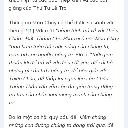
giảng của Thứ Tư Lễ Tro.
Thời gian Mùa Chay có thể được so sánh với
điều gì?
[1]
Với một “
hành trình trở về với Thiên
Chúa”, Đức Thánh Cha Phanxicô nói. Mùa Chay
“bao hàm toàn bộ cuộc sống của chúng ta,
toàn bộ con người chúng ta
”. Đó là “
thời gian
thuận lợi để trở về với điều cốt yếu, để cởi bỏ
những gì cản trở chúng ta, để hòa giải với
Thiên Chúa, để thắp lại ngọn lửa của Chúa
Thánh Thần vốn vẫn còn ẩn giấu trong đống
tro tàn của nhân loại mong manh của chúng
ta
”.
Đó là một cơ hội quý báu để “
kiểm chứng
những con đường chúng ta đang trải qua, để