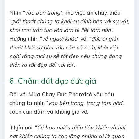
Nhìn “
vào bên trong
”, nhờ việc ăn chay, điều
“
giải thoát chúng ta khỏi sự dính bén với sự vật,
khỏi tính trần tục vốn làm tê liệt tâm hồn
”.
Hướng nhìn “
về người khác
” với “
đức ái giải
thoát khỏi sự phù vân của của cải, khỏi việc
nghĩ rằng mọi sự sẽ tốt đẹp nếu chúng đang
diễn ra tốt đẹp đối với tôi
”.
6. Chấm dứt đạo đức giả
Đối với Mùa Chay, Đức Phanxicô yêu cầu
chúng ta nhìn “
vào bên trong, trong tâm hồn
”,
cách can đảm và không giả vờ.
Ngài nói: “
Có bao nhiều điều tiêu khiển và hời
hợt khiến chúng ta sao lãng những gì là quan