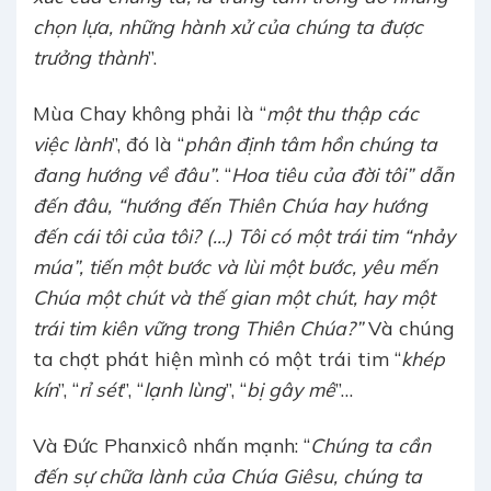
chọn lựa, những hành xử của chúng ta được
trưởng thành
”.
Mùa Chay không phải là “
một thu thập các
việc lành
”, đó là “
phân định tâm hồn chúng ta
đang hướng về đâu”
. “
Hoa tiêu của đời tôi” dẫn
đến đâu, “hướng đến Thiên Chúa hay hướng
đến cái tôi của tôi? (…) Tôi có một trái tim “nhảy
múa”, tiến một bước và lùi một bước, yêu mến
Chúa một chút và thế gian một chút, hay một
trái tim kiên vững trong Thiên Chúa?”
Và chúng
ta chợt phát hiện mình có một trái tim “
khép
kín
”, “
rỉ sét
”, “
lạnh lùng
”, “
bị gây mê
”…
Và Đức Phanxicô nhấn mạnh: “
Chúng ta cần
đến sự chữa lành của Chúa Giêsu, chúng ta