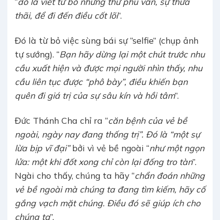
“
đó là viết từ bỏ những thứ phù vân, sự thừa
thãi, để đi đến điều cốt lõi
”.
Đó là từ bỏ việc sùng bái sự “selfie” (chụp ảnh
tự sướng). “
Bạn hãy dừng lại một chút trước nhu
cầu xuất hiện và được mọi người nhìn thấy, nhu
cầu liên tục được “phô bày”, điều khiến bạn
quên đi giá trị của sự sâu kín và hồi tâm
”.
Đức Thánh Cha chỉ ra “
căn bệnh của vẻ bề
ngoài, ngày nay đang thống trị”. Đó là “một sự
lừa bịp vĩ đại”
bởi vì vẻ bề ngoài “
như một ngọn
lửa: một khi đốt xong chỉ còn lại đống tro tàn
”.
Ngài cho thấy, chúng ta hãy “
chẩn đoán những
vẻ bề ngoài mà chúng ta đang tìm kiếm, hãy cố
gắng vạch mặt chúng. Điều đó sẽ giúp ích cho
chúng ta
”.