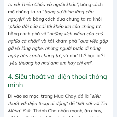
ta với Thiên Chúa và người khác”
, bằng cách
mở chúng ta ra “
trong sự thinh lặng cầu
nguyện
” và bằng cách đưa chúng ta ra khỏi
“
pháo đài của cái tôi khép kín của chúng ta
”;
bằng cách phá vỡ “
những xích xiềng của chủ
nghĩa cá nhân
” và tái khám phá “
qua việc gặp
gỡ và lắng nghe, những người bước đi hằng
ngày bên cạnh chúng ta
”, và như thế học biết
“
yêu thương họ như anh em hay chị em
”.
4. Siêu thoát với điện thoại thông
minh
Đi vào sa mạc, trong Mùa Chay, đó là “
siêu
thoát với điện thoại di động
” để “
kết nối với Tin
Mừng
”. Đức Thánh Cha nhấn mạnh, ăn chay,