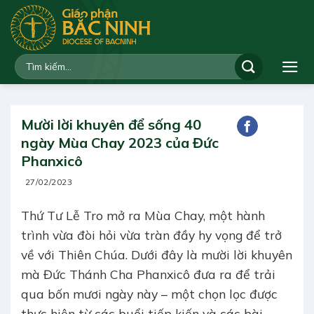
Bỏ
qua
nội
dung
Mười lời khuyên để sống 40
ngày Mùa Chay 2023 của Đức
Phanxicô
27/02/2023
Thứ Tư Lễ Tro mở ra Mùa Chay, một hành
trình vừa đòi hỏi vừa tràn đầy hy vọng để trở
về với Thiên Chúa. Dưới đây là mười lời khuyên
mà Đức Thánh Cha Phanxicô đưa ra để trải
qua bốn mươi ngày này – một chọn lọc được
thực hiện từ các buổi tiếp kiến và các bài