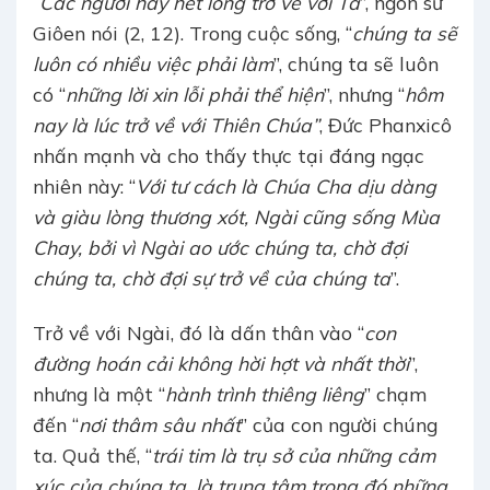
“
Các ngươi hãy hết lòng trở về với Ta
”, ngôn sứ
Giôen nói (2, 12). Trong cuộc sống, “
chúng ta sẽ
luôn có nhiều việc phải làm
”, chúng ta sẽ luôn
có “
những lời xin lỗi phải thể hiện
”, nhưng “
hôm
nay là lúc trở về với Thiên Chúa”
, Đức Phanxicô
nhấn mạnh và cho thấy thực tại đáng ngạc
nhiên này: “
Với tư cách là Chúa Cha dịu dàng
và giàu lòng thương xót, Ngài cũng sống Mùa
Chay, bởi vì Ngài ao ước chúng ta, chờ đợi
chúng ta, chờ đợi sự trở về của chúng ta
”.
Trở về với Ngài, đó là dấn thân vào “
con
đường hoán cải không hời hợt và nhất thời
”,
nhưng là một “
hành trình thiêng liêng
” chạm
đến “
nơi thâm sâu nhất
” của con người chúng
ta. Quả thế, “
trái tim là trụ sở của những cảm
xúc của chúng ta, là trung tâm trong đó những