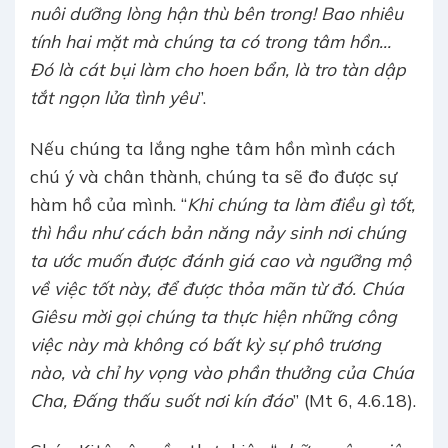
nuôi dưỡng lòng hận thù bên trong! Bao nhiêu
tính hai mặt mà chúng ta có trong tâm hồn…
Đó là cát bụi làm cho hoen bẩn, là tro tàn dập
tắt ngọn lửa tình yêu
”.
Nếu chúng ta lắng nghe tâm hồn mình cách
chú ý và chân thành, chúng ta sẽ đo được sự
hàm hồ của mình. “
Khi chúng ta làm điều gì tốt,
thì hầu như cách bản năng nảy sinh nơi chúng
ta ước muốn được đánh giá cao và ngưỡng mộ
về việc tốt này, để được thỏa mãn từ đó. Chúa
Giêsu mời gọi chúng ta thực hiện những công
việc này mà không có bất kỳ sự phô trương
nào, và chỉ hy vọng vào phần thưởng của Chúa
Cha, Đấng thấu suốt nơi kín đáo
” (Mt 6, 4.6.18).