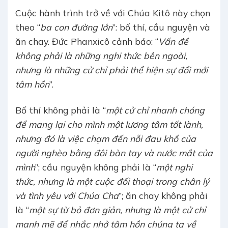
Cuộc hành trình trở về với Chúa Kitô này chọn
theo “
ba con đường lớn
”: bố thí, cầu nguyện và
ăn chay. Đức Phanxicô cảnh báo: “
Vấn đề
không phải là những nghi thức bên ngoài,
nhưng là những cử chỉ phải thể hiện sự đổi mới
tâm hồn
”.
Bố thí không phải là “
một cử chỉ nhanh chóng
để mang lại cho mình một lương tâm tốt lành,
nhưng đó là việc chạm đến nỗi đau khổ của
người nghèo bằng đôi bàn tay và nước mắt của
mình
”; cầu nguyện không phải là “
một nghi
thức, nhưng là một cuộc đối thoại trong chân lý
và tình yêu với Chúa Cha
”; ăn chay không phải
là “
một sự từ bỏ đơn giản, nhưng là một cử chỉ
mạnh mẽ để nhắc nhở tâm hồn chúng ta về