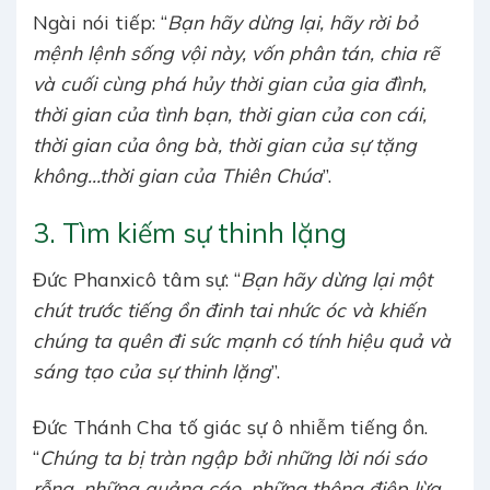
Ngài nói tiếp: “
Bạn hãy dừng lại, hãy rời bỏ
mệnh lệnh sống vội này, vốn phân tán, chia rẽ
và cuối cùng phá hủy thời gian của gia đình,
thời gian của tình bạn, thời gian của con cái,
thời gian của ông bà, thời gian của sự tặng
không…thời gian của Thiên Chúa
”.
3. Tìm kiếm sự thinh lặng
Đức Phanxicô tâm sự: “
Bạn hãy dừng lại một
chút trước tiếng ồn đinh tai nhức óc và khiến
chúng ta quên đi sức mạnh có tính hiệu quả và
sáng tạo của sự thinh lặng
”.
Đức Thánh Cha tố giác sự ô nhiễm tiếng ồn.
“
Chúng ta bị tràn ngập bởi những lời nói sáo
rỗng, những quảng cáo, những thông điệp lừa