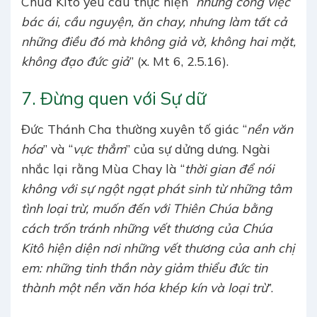
Chúa Kitô yêu cầu thực hiện “
những công việc
bác ái, cầu nguyện, ăn chay, nhưng làm tất cả
những điều đó mà không giả vờ, không hai mặt,
không đạo đức giả
” (x. Mt 6, 2.5.16).
7. Đừng quen với Sự dữ
Đức Thánh Cha thường xuyên tố giác “
nền văn
hóa
” và “
vực thẳm
” của sự dửng dưng. Ngài
nhắc lại rằng Mùa Chay là “
thời gian để nói
không với sự ngột ngạt phát sinh từ những tâm
tình loại trừ, muốn đến với Thiên Chúa bằng
cách trốn tránh những vết thương của Chúa
Kitô hiện diện nơi những vết thương của anh chị
em: những tinh thần này giảm thiểu đức tin
thành một nền văn hóa khép kín và loại trừ
”.