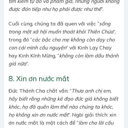
tìm kiếm tự do và phẩm giá, những người không
được đón tiếp như họ phải được như thế
”.
Cuối cùng, chúng ta đã quen với việc “
sống
trong một xã hội muốn thoát khỏi Thiên Chúa
”,
trong đó “
các bậc cha mẹ không còn dạy cho
con cái mình cầu nguyện
” với Kinh Lạy Chay
hay Kinh Kính Mừng, “
không còn làm dấu thánh
giá nữa
”.
8. Xin ơn nước mắt
Đức Thánh Cha chất vấn: “
Thưa anh chị em,
hãy biết rằng những kẻ đạo đức giả không biết
khóc, họ đã quên làm thế nào chúng ta khóc,
họ không xin ơn nước mắt
”. Ngài giải thích: xin
ơn nước mắt là một cách để “
làm cho lời cầu