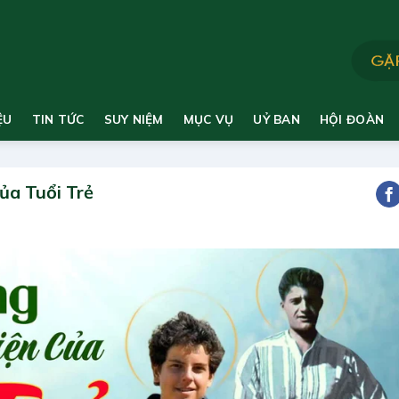
ỆU
TIN TỨC
SUY NIỆM
MỤC VỤ
UỶ BAN
HỘI ĐOÀN
ủa Tuổi Trẻ