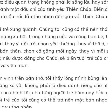
c: điều quan trọng không phải là sống lâu hay sốn
hành một dấu chỉ của tình yêu Thiên Chúa. Biến 
nh cầu nối dẫn tha nhân đến gần với Thiên Chúa
i trẻ xung quanh. Chúng tôi cũng có thể nên thá
n mạng xã hội, trong những cuộc vui cùng bạn bè, 
t thay vì dối trá, chọn yêu thương thay vì thờ ơ,
 bản thân, chọn cố gắng mỗi ngày, thay vì mãi 
y, nếu được dâng cho Chúa, sẽ biến tuổi trẻ của 
 và viên mãn.
ôn vinh trên bàn thờ, tôi thấy lòng mình bừng lê
ông xa vời, không phải là điều dành riêng cho n
 cho chính tôi, cho từng người trẻ hôm nay. Ước g
ổi trẻ của tôi cũng có thể trở nên một bản nhạc
ục vụ tha nhân.