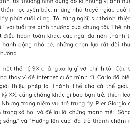
hánh, tôi thường hình dung đó là những vị anh hù
à thần học uyên bác, những nhà truyền giáo quả
iây phút cuối cùng. Tôi từng nghĩ, sự thánh thiệ
” với tuổi trẻ bình thường của chúng tôi. Thế n
ột điều hoàn toàn khác: các ngài đã nên thánh 
g hành động nhỏ bé, những chọn lựa rất đời thư
thường.
một thế hệ 9X chẳng xa lạ gì với chính tôi. Cậu 
ng thay vì để internet cuốn mình đi, Carlo đã bi
iới thiệu phép lạ Thánh Thể cho cả thế giới. 
 kỷ XX, cũng chẳng khác gì bao bạn trẻ: thích leo
 Nhưng trong niềm vui trẻ trung ấy, Pier Giorgio
 trong xã hội, và để lại lời chứng mạnh mẽ: “Số
 sống.” và “Hướng lên cao” đã trở thành châm 
.