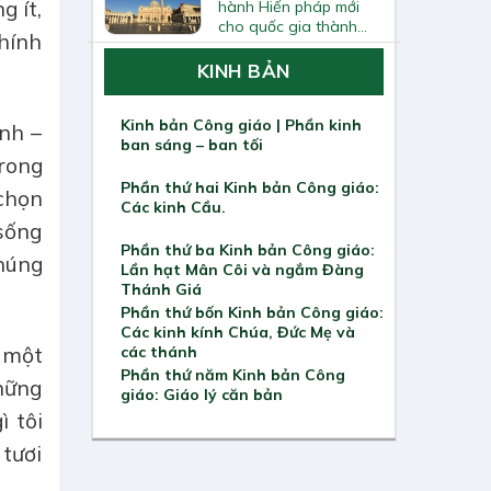
g ít,
hành Hiến pháp mới
cho quốc gia thành
chính
Vatican
KINH BẢN
.
Kinh bản Công giáo | Phần kinh
nh –
ban sáng – ban tối
trong
Phần thứ hai Kinh bản Công giáo:
 chọn
Các kinh Cầu.
sống
Phần thứ ba Kinh bản Công giáo:
chúng
Lần hạt Mân Côi và ngắm Đàng
Thánh Giá
Phần thứ bốn Kinh bản Công giáo:
Các kinh kính Chúa, Đức Mẹ và
n một
các thánh
Phần thứ năm Kinh bản Công
hững
giáo: Giáo lý căn bản
ì tôi
 tươi