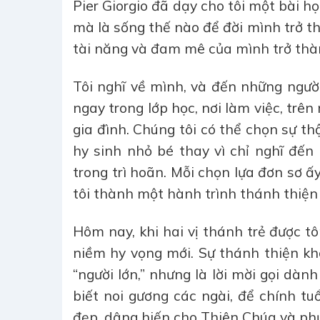
Pier Giorgio đã dạy cho tôi một bài họ
mà là sống thế nào để đời mình trở t
tài năng và đam mê của mình trở thà
Tôi nghĩ về mình, và đến những ngườ
ngay trong lớp học, nơi làm việc, trê
gia đình. Chúng tôi có thể chọn sự thậ
hy sinh nhỏ bé thay vì chỉ nghĩ đến
trong trì hoãn. Mỗi chọn lựa đơn sơ ấ
tôi thành một hành trình thánh thiện
Hôm nay, khi hai vị thánh trẻ được t
niềm hy vọng mới. Sự thánh thiện kh
“người lớn,” nhưng là lời mời gọi dành
biết noi gương các ngài, để chính tu
đẹp, dâng hiến cho Thiên Chúa và ph