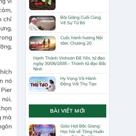
ng vĩ
 cảm,
Bài Giảng Cuối Cùng
n chỉ
Về Sự Từ Bỏ
hưng,
trong
Cuộc hành hương Nội
tâm: Chương 20
ờng,
Hạnh Thánh Vinhsơn Đỗ Yến, tử đạo
ngày 30/06/1838 – Thánh tử đạo Bắc
Ninh
thích
Hy Vọng Và Hành
ến nó
Động Với Thụ Tạo
Pier
 núi,
 chọn
BÀI VIẾT MỚI
ng mà
ngôn
Giáo Hạt Bắc Giang:
Học hỏi về Tông Huấn