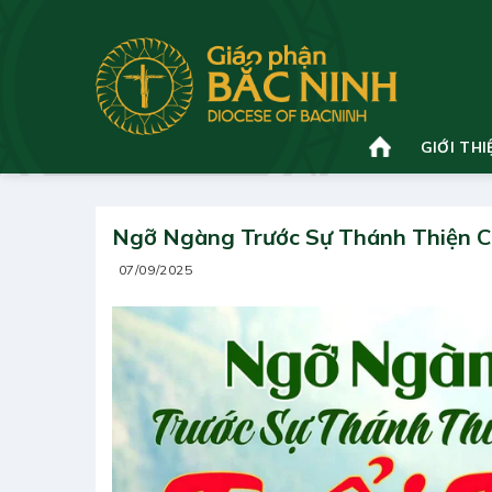
Bỏ
qua
nội
dung
GIỚI THI
Ngỡ Ngàng Trước Sự Thánh Thiện C
07/09/2025