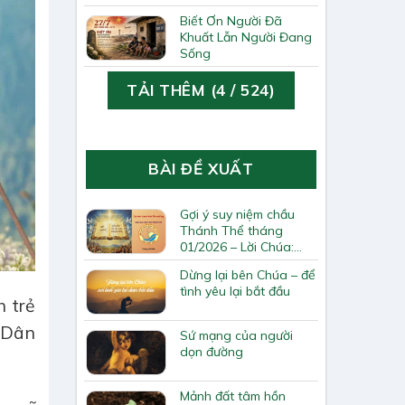
Biết Ơn Người Đã
Khuất Lẫn Người Đang
Sống
TẢI THÊM
(
4
/ 524)
BÀI ĐỀ XUẤT
Gợi ý suy niệm chầu
Thánh Thể tháng
01/2026 – Lời Chúa:
Khởi điểm cho việc loan
Dừng lại bên Chúa – để
báo Tin mừng
tình yêu lại bắt đầu
h trẻ
ể Dân
Sứ mạng của người
dọn đường
Mảnh đất tâm hồn