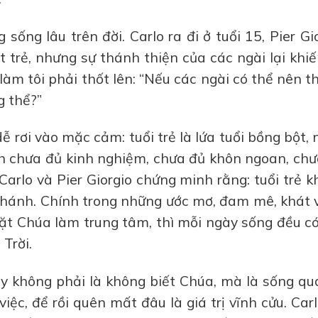
 sống lâu trên đời. Carlo ra đi ở tuổi 15, Pier Gi
t trẻ, nhưng sự thánh thiện của các ngài lại khi
làm tôi phải thốt lên: “Nếu các ngài có thể nên 
g thể?”
dễ rơi vào mặc cảm: tuổi trẻ là lứa tuổi bồng bột,
nh chưa đủ kinh nghiệm, chưa đủ khôn ngoan, ch
arlo và Pier Giorgio chứng minh rằng: tuổi trẻ 
n thánh. Chính trong những ước mơ, đam mê, khát
 đặt Chúa làm trung tâm, thì mỗi ngày sống đều c
Trời.
ay không phải là không biết Chúa, mà là sống qu
iệc, để rồi quên mất đâu là giá trị vĩnh cửu. Car