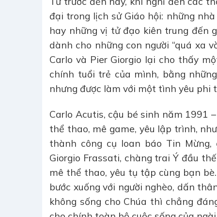
Từ trước đến nay, khi nghĩ đến các t
đại trong lịch sử Giáo hội: những nh
hay những vị tử đạo kiên trung đến g
dành cho những con người “quá xa vời
Carlo và Pier Giorgio lại cho thấy m
chính tuổi trẻ của mình, bằng nhữn
nhưng được làm với một tình yêu phi 
Carlo Acutis, cậu bé sinh năm 1991 – 
thể thao, mê game, yêu lập trình, như
thành công cụ loan báo Tin Mừng, g
Giorgio Frassati, chàng trai Ý đầu thế
mê thể thao, yêu tụ tập cùng bạn bè.
bước xuống với người nghèo, dấn thân
không sống cho Chúa thì chẳng đáng
cho chính toàn bộ cuộc sống của ngài