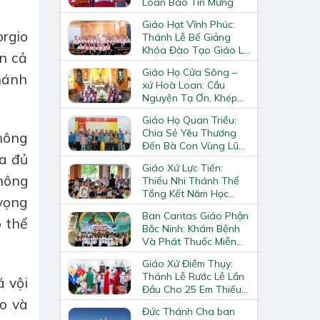
Loan Báo Tin Mừng
Giáo Hạt Vĩnh Phúc:
orgio
Thánh Lễ Bế Giảng
Khóa Đào Tạo Giáo Lý
ến cả
Viên – Huynh Trưởng
Giáo Họ Cửa Sông –
Cấp II
thánh
xứ Hoà Loan: Cầu
Nguyện Tạ Ơn, Khép
Lại Khóa Huấn Luyện
Giáo Họ Quan Triều:
Giáo Lý Viên Cấp II
Chia Sẻ Yêu Thương
 nông
Đến Bà Con Vùng Lũ
ưa đủ
Lai Châu
Giáo Xứ Lực Tiến:
không
Thiếu Nhi Thánh Thể
Tổng Kết Năm Học
 vọng
Giáo Lý
Ban Caritas Giáo Phận
ó thể
Bắc Ninh: Khám Bệnh
Và Phát Thuốc Miễn
Phí Tại Giáo Xứ Đồng
Giáo Xứ Điềm Thụy:
Chương
Thánh Lễ Rước Lễ Lần
á vội
Đầu Cho 25 Em Thiếu
Nhi
lo và
Đức Thánh Cha ban