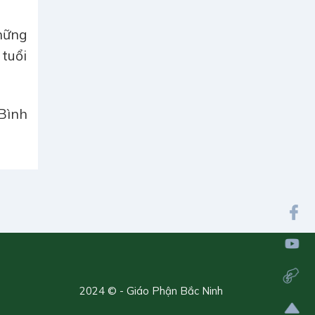
hững
 tuổi
Bình
2024 © - Giáo Phận Bắc Ninh