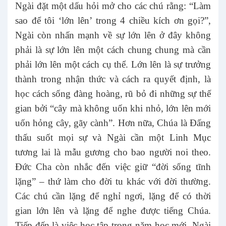
Ngài đặt một dấu hỏi mở cho các chú rằng: “Làm
sao để tôi ‘lớn lên’ trong 4 chiều kích ơn gọi?”,
Ngài còn nhấn mạnh về sự lớn lên ở đây không
phải là sự lớn lên một cách chung chung mà cần
phải lớn lên một cách cụ thể. Lớn lên là sự trưởng
thành trong nhận thức và cách ra quyết định, là
học cách sống đàng hoàng, rũ bỏ đi những sự thế
gian bởi “cây mà không uốn khi nhỏ, lớn lên mới
uốn hỏng cây, gãy cành”. Hơn nữa, Chúa là Đấng
thấu suốt mọi sự và Ngài cần một Linh Mục
tương lai là mẫu gương cho bao người noi theo.
Đức Cha còn nhắc đến việc giữ “đời sống tĩnh
lặng” – thứ làm cho đời tu khác với đời thường.
Các chú cần lặng để nghỉ ngơi, lặng để có thời
gian lớn lên và lặng để nghe được tiếng Chúa.
Tiếp đến là việc học tập trong năm học mới, Ngài