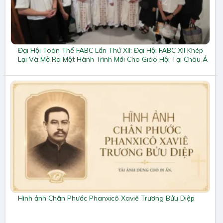
Đại Hội Toàn Thể FABC Lần Thứ XII: Đại Hội FABC XII Khép
Lại Và Mở Ra Một Hành Trình Mới Cho Giáo Hội Tại Châu Á
Hình ảnh Chân Phước Phanxicô Xaviê Trương Bửu Diệp