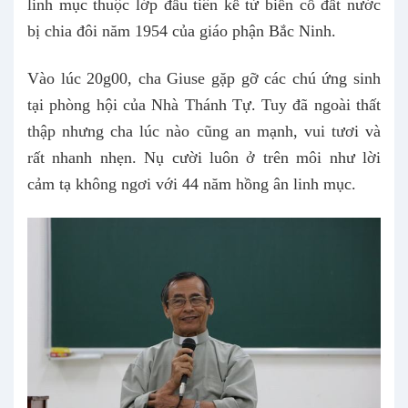
linh mục thuộc lớp đầu tiên kể từ biến cố đất nước
bị chia đôi năm 1954 của giáo phận Bắc Ninh.
Vào lúc 20g00, cha Giuse gặp gỡ các chú ứng sinh
tại phòng hội của Nhà Thánh Tự. Tuy đã ngoài thất
thập nhưng cha lúc nào cũng an mạnh, vui tươi và
rất nhanh nhẹn. Nụ cười luôn ở trên môi như lời
cảm tạ không ngơi với 44 năm hồng ân linh mục.