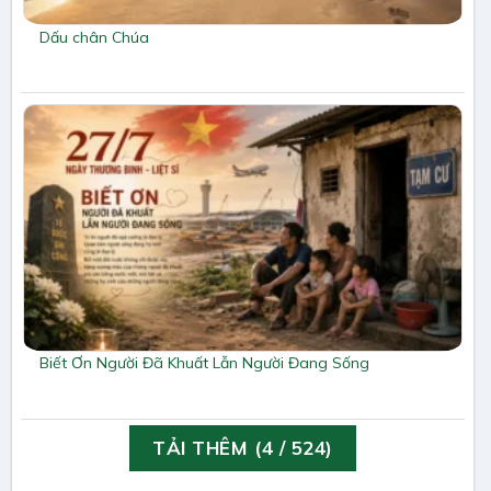
Dấu chân Chúa
Biết Ơn Người Đã Khuất Lẫn Người Đang Sống
TẢI THÊM
(
4
/ 524)