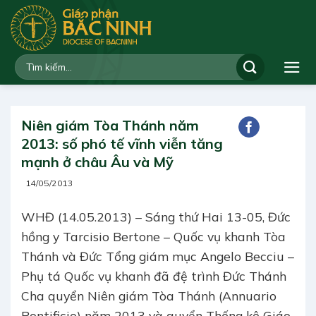
Bỏ
qua
nội
dung
Niên giám Tòa Thánh năm
2013: số phó tế vĩnh viễn tăng
mạnh ở châu Âu và Mỹ
14/05/2013
WHĐ (14.05.2013) – Sáng thứ Hai 13-05, Đức
hồng y Tarcisio Bertone – Quốc vụ khanh Tòa
Thánh và Đức Tổng giám mục Angelo Becciu –
Phụ tá Quốc vụ khanh đã đệ trình Đức Thánh
Cha quyển Niên giám Tòa Thánh (Annuario
Pontificio) năm 2013 và quyển Thống kê Giáo