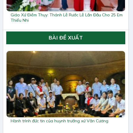
Giáo Xứ Điềm Thụy: Thánh Lễ Rước Lễ Lần Đầu Cho 25 Em
Thiếu Nhi
BÀI ĐỀ XUẤT
Hành trình đức tin của huynh trưởng xứ Vân Cương