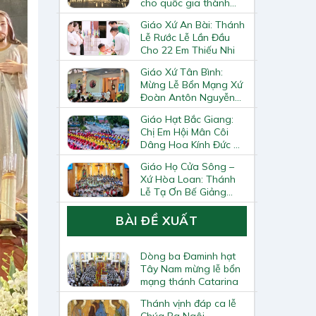
cho quốc gia thành
Vatican
Giáo Xứ An Bài: Thánh
Lễ Rước Lễ Lần Đầu
Cho 22 Em Thiếu Nhi
Giáo Xứ Tân Bình:
Mừng Lễ Bổn Mạng Xứ
Đoàn Antôn Nguyễn
Tiến Đích Và Bế Giảng
Giáo Hạt Bắc Giang:
Năm Học Giáo Lý
Chị Em Hội Mân Côi
2025–2026
Dâng Hoa Kính Đức Mẹ
Tại Trung Tâm Thánh
Giáo Họ Cửa Sông –
Mẫu Từ Phong
Xứ Hòa Loan: Thánh
Lễ Tạ Ơn Bế Giảng
Năm Học Giáo Lý Và
Trao Chứng Chỉ Giáo
BÀI ĐỀ XUẤT
Lý Viên Cấp II
Dòng ba Đaminh hạt
Tây Nam mừng lễ bổn
mạng thánh Catarina
Thánh vịnh đáp ca lễ
Chúa Ba Ngôi