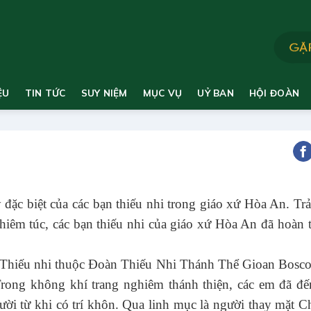
ỆU
TIN TỨC
SUY NIỆM
MỤC VỤ
UỶ BAN
HỘI ĐOÀN
ặc biệt của các bạn thiếu nhi trong giáo xứ Hòa An. Trả
iêm túc, các bạn thiếu nhi của giáo xứ Hòa An đã hoàn 
m Thiếu nhi thuộc Đoàn Thiếu Nhi Thánh Thể Gioan Bosc
 Trong không khí trang nghiêm thánh thiện, các em đã đế
ời từ khi có trí khôn. Qua linh mục là người thay mặt C