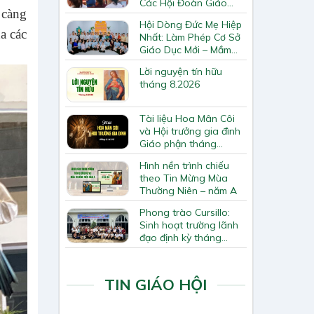
Các Hội Đoàn Giáo
 càng
Hạt Bắc Giang
Hội Dòng Đức Mẹ Hiệp
a các
Nhất: Làm Phép Cơ Sở
Giáo Dục Mới – Mầm
Non Thiên Ân
Lời nguyện tín hữu
tháng 8.2026
Tài liệu Hoa Mân Côi
và Hội trưởng gia đình
Giáo phận tháng
8.2026
Hình nền trình chiếu
theo Tin Mừng Mùa
Thường Niên – năm A
Phong trào Cursillo:
Sinh hoạt trường lãnh
đạo định kỳ tháng
7/2026
TIN GIÁO HỘI