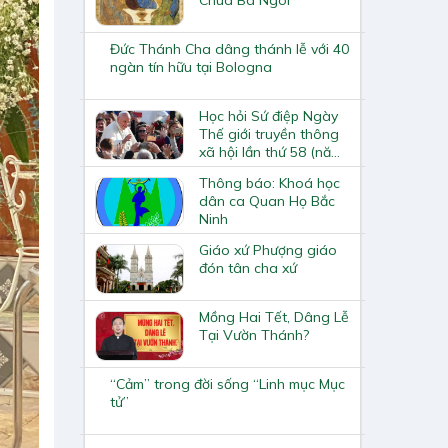
Đức Thánh Cha dâng thánh lễ với 40
ngàn tín hữu tại Bologna
Học hỏi Sứ điệp Ngày
Thế giới truyền thông
xã hội lần thứ 58 (năm
2024)
Thông báo: Khoá học
dân ca Quan Họ Bắc
Ninh
Giáo xứ Phượng giáo
đón tân cha xứ
Mồng Hai Tết, Dâng Lễ
Tại Vườn Thánh?
“Cảm” trong đời sống “Linh mục Mục
tử”