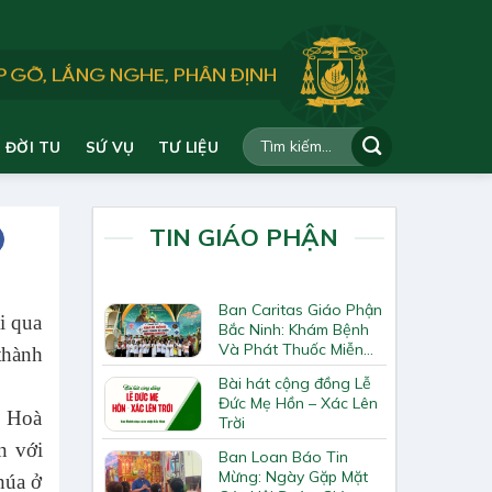
ĐỜI TU
SỨ VỤ
TƯ LIỆU
TIN GIÁO PHẬN
Ban Caritas Giáo Phận
i qua
Bắc Ninh: Khám Bệnh
Và Phát Thuốc Miễn
thành
Phí Tại Giáo Xứ Đồng
Bài hát cộng đồng Lễ
Chương
Đức Mẹ Hồn – Xác Lên
o Hoà
Trời
n với
Ban Loan Báo Tin
Mừng: Ngày Gặp Mặt
húa ở