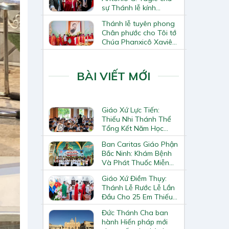
sự Thánh lễ kính
Thánh Tô-ma Tông đồ
Thánh lễ tuyên phong
tại Nhà thờ Chính tòa
Chân phước cho Tôi tớ
Hà Nội
Chúa Phanxicô Xaviê
Trương Bửu Diệp
BÀI VIẾT MỚI
Giáo Xứ Lực Tiến:
Thiếu Nhi Thánh Thể
Tổng Kết Năm Học
Giáo Lý
Ban Caritas Giáo Phận
Bắc Ninh: Khám Bệnh
Và Phát Thuốc Miễn
Phí Tại Giáo Xứ Đồng
Giáo Xứ Điềm Thụy:
Chương
Thánh Lễ Rước Lễ Lần
Đầu Cho 25 Em Thiếu
Nhi
Đức Thánh Cha ban
hành Hiến pháp mới