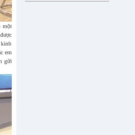
ó một
 được
 kinh
ác em
n gửi