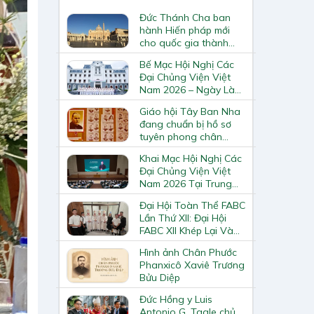
Đức Thánh Cha ban
hành Hiến pháp mới
cho quốc gia thành
Vatican
Bế Mạc Hội Nghị Các
Đại Chủng Viện Việt
Nam 2026 – Ngày Làm
Việc Cuối Cùng
Giáo hội Tây Ban Nha
đang chuẩn bị hồ sơ
tuyên phong chân
phước và phong thánh
Khai Mạc Hội Nghị Các
cho 3.344 vị
Đại Chủng Viện Việt
Nam 2026 Tại Trung
Tâm Mục Vụ Giáo
Đại Hội Toàn Thể FABC
Phận Vinh
Lần Thứ XII: Đại Hội
FABC XII Khép Lại Và
Mở Ra Một Hành Trình
Hình ảnh Chân Phước
Mới Cho Giáo Hội Tại
Phanxicô Xaviê Trương
Châu Á
Bửu Diệp
Đức Hồng y Luis
Antonio G. Tagle chủ