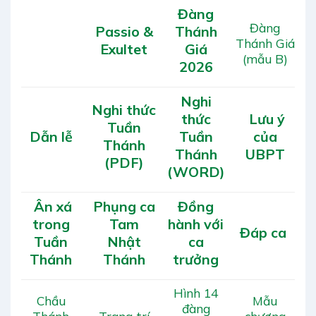
Đàng
Đàng
Passio &
Thánh
Thánh Giá
Exultet
Giá
(mẫu B)
2026
Nghi
Nghi thức
thức
Lưu ý
Tuần
Dẫn lễ
Tuần
của
Thánh
Thánh
UBPT
(PDF)
(WORD)
Ân xá
Phụng ca
Đồng
trong
Tam
hành với
Đáp ca
Tuần
Nhật
ca
Thánh
Thánh
trưởng
Hình 14
Chầu
Mẫu
đàng