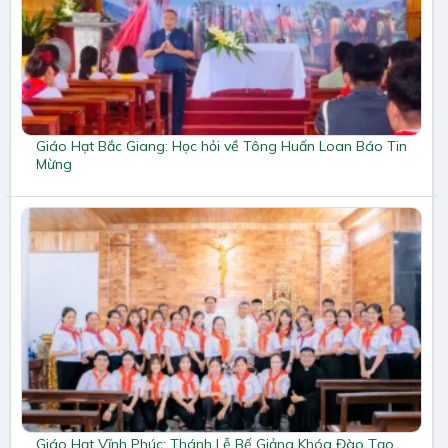
Giáo Hạt Bắc Giang: Học hỏi về Tông Huấn Loan Báo Tin
Mừng
Giáo Hạt Vĩnh Phúc: Thánh Lễ Bế Giảng Khóa Đào Tạo