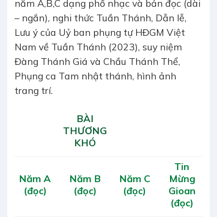
năm A,B,C dạng phổ nhạc và bản đọc (dài
– ngắn), nghi thức Tuần Thánh, Dẫn lễ,
Lưu ý của Uỷ ban phụng tự HĐGM Việt
Nam về Tuần Thánh (2023), suy niệm
Đàng Thánh Giá và Chầu Thánh Thể,
Phụng ca Tam nhật thánh, hình ảnh
trang trí.
BÀI
THƯƠNG
KHÓ
Tin
Năm A
Năm B
Năm C
Mừng
(đọc)
(đọc)
(đọc)
Gioan
(đọc)