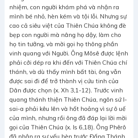
nhiệm, con người khám phá và nhận ra
mình bé nhỏ, hèn kém và tội lỗi. Nhưng sự
cao cả siêu việt của Thiên Chúa không đè
bẹp con người mà nâng họ dậy, làm cho
họ tin tưởng, và mời gọi họ thông phần
vinh quang với Người. Ông Môsê được lệnh
phải cởi dép ra khi đến với Thiên Chúa chí
thánh, và dù thấy mình bất tài, ông vẫn
được sai đi để trở thành vị cứu tinh của
Dân được chọn (x. Xh 3,1-12). Trước vinh
quang thánh thiện Thiên Chúa, ngôn sứ I-
sai-a phải kêu lên và hốt hoảng vì sự ô uế
của mình, nhưng rồi ông đã đáp lại lời mời
gọi của Thiên Chúa (x. Is 6,18). Ông Phêrô
đã nhận ra sự yếu hèn trước Đấng Thánh