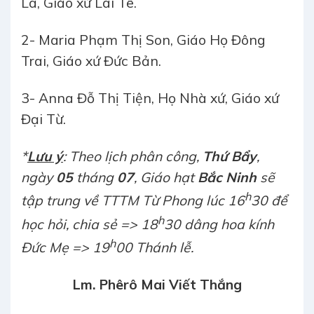
La, Giáo xứ Lai Tê.
2- Maria Phạm Thị Son, Giáo Họ Đông
Trai, Giáo xứ Đức Bản.
3- Anna Đỗ Thị Tiện, Họ Nhà xứ, Giáo xứ
Đại Từ.
*
Lưu ý
: Theo lịch phân công,
Thứ Bẩy
,
ngày
05
tháng
07
,
Giáo hạt
Bắc Ninh
sẽ
h
tập trung về TTTM Từ Phong lúc 16
30 để
h
học hỏi, chia sẻ => 18
30 dâng hoa kính
h
Đức Mẹ => 19
00 Thánh lễ.
Lm. Phêrô Mai Viết Thắng