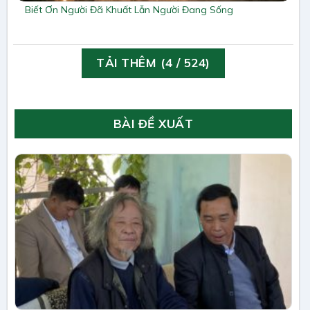
Biết Ơn Người Đã Khuất Lẫn Người Đang Sống
TẢI THÊM
(
4
/ 524)
BÀI ĐỀ XUẤT