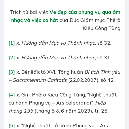
Trích từ bài viết
Vẻ đẹp của phụng vụ qua âm
nhạc và việc ca hát
của Đức Giám mục Phêrô
Kiều Công Tùng
[1]
x.
Hướng dẫn Mục vụ Thánh nhạc
, số 32.
[2]
x.
Hướng dẫn Mục vụ Thánh nhạc
, số 31.
[3]
x. Bênêđictô XVI, Tông huấn
Bí tích Tình yêu
– Sacramentum Caritatis
(22.02.2007), số 42.
[4]
x. Gm. Phêrô Kiều Công Tùng, “Nghệ thuật
cử hành Phụng vụ – Ars celebrandi”,
Hiệp
thông 135
(tháng 5 & 6 năm 2023), tr. 25.
[5]
x. “Nghệ thuật cử hành Phụng vụ – Ars