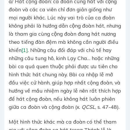
a/ Hát cộng đoàn: ca đoàn cùng hát với cộng
đoàn và các ca viên chỉ đơn giản giống như
mọi người khác. Lúc này vai trò của ca đoàn
không phải là hướng dẫn cộng đoàn hát, nhưng
là tham gia cùng cộng đoàn đang hát nương
theo tiếng đàn đệm mà không cần người điều
khiển
[1]
. Những câu đối đáp với chủ tế hay
những câu tung hô, kinh Lạy Cha… hoặc những
bài ca quá quen thuộc phải được ưu tiên cho
hình thức hát chung này. Bài ca nhập lễ mở
đầu việc cử hành, giúp hợp nhất cộng đoàn, và
hướng về mầu nhiệm ngày lễ nên rất thích hợp
để hát cộng đoàn, nếu không hát luân phiên
giữa ca đoàn và cộng đoàn (x.
QCSL
, s. 47-48).
Một hình thức khác mà ca đoàn có thể tham
gia với cộng đoàn ca hát trong Thánh lễ là