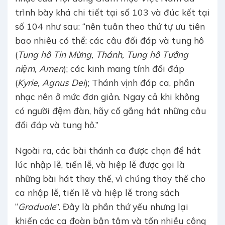
trình bày khá chi tiết tại số 103 và đúc kết tại
số 104 như sau: “nên tuân theo thứ tự ưu tiên
bao nhiêu có thể: các câu đối đáp và tung hô
(
Tung hô Tin Mừng, Thánh, Tung hô Tưởng
niệm, Amen
); các kinh mang tính đối đáp
(
Kyrie, Agnus Dei
); Thánh vịnh đáp ca, phần
nhạc nên ở mức đơn giản. Ngay cả khi không
có người đệm đàn, hãy cố gắng hát những câu
đối đáp và tung hô.”
Ngoài ra, các bài thánh ca được chọn để hát
lúc nhập lễ, tiến lễ, và hiệp lễ được gọi là
những bài hát thay thế, vì chúng thay thế cho
ca nhập lễ, tiến lễ và hiệp lễ trong sách
“
Graduale
”. Đây là phần thứ yếu nhưng lại
khiến các ca đoàn bận tâm và tốn nhiều công