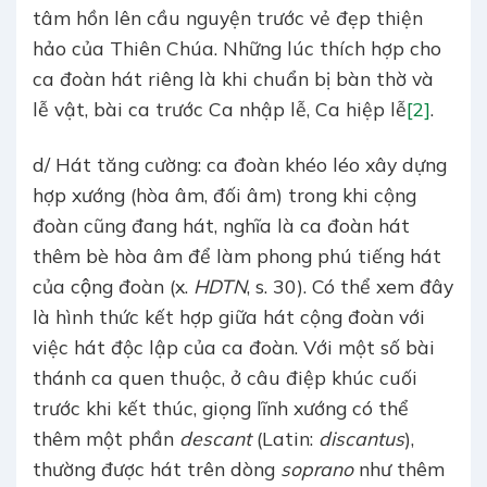
tâm hồn lên cầu nguyện trước vẻ đẹp thiện
hảo của Thiên Chúa. Những lúc thích hợp cho
ca đoàn hát riêng là khi chuẩn bị bàn thờ và
lễ vật, bài ca trước Ca nhập lễ, Ca hiệp lễ
[2]
.
d/ Hát tăng cường: ca đoàn khéo léo xây dựng
hợp xướng (hòa âm, đối âm) trong khi cộng
đoàn cũng đang hát, nghĩa là ca đoàn hát
thêm bè hòa âm để làm phong phú tiếng hát
của cộng đoàn (x.
HDTN
, s. 30). Có thể xem đây
là hình thức kết hợp giữa hát cộng đoàn với
việc hát độc lập của ca đoàn. Với một số bài
thánh ca quen thuộc, ở câu điệp khúc cuối
trước khi kết thúc, giọng lĩnh xướng có thể
thêm một phần
descant
(Latin:
discantus
),
thường được hát trên dòng
soprano
như thêm