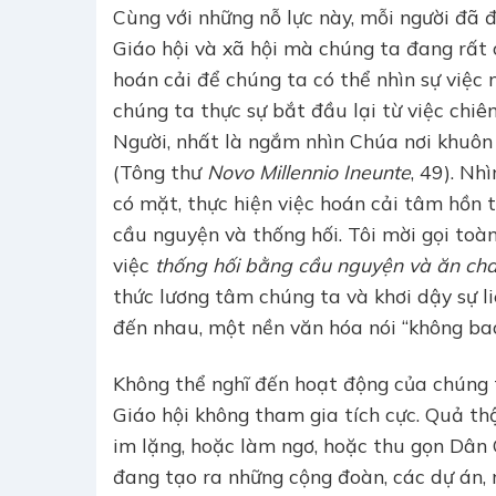
Cùng với những nỗ lực này, mỗi người đã 
Giáo hội và xã hội mà chúng ta đang rất 
hoán cải để chúng ta có thể nhìn sự việc
chúng ta thực sự bắt đầu lại từ việc ch
Người, nhất là ngắm nhìn Chúa nơi khuô
(Tông thư
Novo Millennio Ineunte
, 49). Nh
có mặt, thực hiện việc hoán cải tâm hồn 
cầu nguyện và thống hối. Tôi mời gọi toà
việc
thống hối bằng cầu nguyện và ăn ch
thức lương tâm chúng ta và khơi dậy sự l
đến nhau, một nền văn hóa nói “không bao
Không thể nghĩ đến hoạt động của chúng
Giáo hội không tham gia tích cực. Quả thậ
im lặng, hoặc làm ngơ, hoặc thu gọn Dân
đang tạo ra những cộng đoàn, các dự án, 