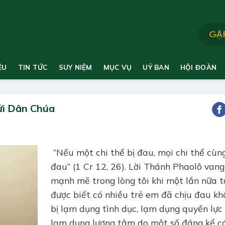
ỆU
TIN TỨC
SUY NIỆM
MỤC VỤ
UỶ BAN
HỘI ĐOÀN
ửi Dân Chúa
“Nếu một chi thể bị đau, mọi chi thể cùn
đau” (1 Cr 12, 26). Lời Thánh Phaolô vang
mạnh mẽ trong lòng tôi khi một lần nữa tô
được biết có nhiều trẻ em đã chịu đau kh
bị lạm dụng tình dục, lạm dụng quyền lực
lạm dụng lương tâm do một số đáng kể c