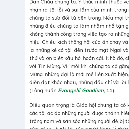
Dân Chúa chúng ta. Ý thức mình thuộc về 
nhận ra tội lỗi và sai lầm của mình trong
chúng ta sửa đổi từ bên trong. Nếu mọi t
những điều chúng ta làm nhằm nhổ tận gố
không thành công trong việc tạo ra những
hiệu. Chiều kích thống hối của ăn chay v
là những kẻ có tội, đến trước mặt Ngài v
thứ và ơn biết xấu hổ, hoán cải. Nhờ đó,
với Tin Mừng. Vì “mỗi khi chúng ta cố gắ
Mừng, những đại lộ mới mẻ liền xuất hiện,
diễn đạt khác nhau, những dấu chỉ và lời 
(Tông huấn
Evangelii Gaudium
, 11
).
Điều quan trọng là Giáo hội chúng ta có 
các tội ác do những người được thánh hiến
trông nom và săn sóc những người dễ bị tổ