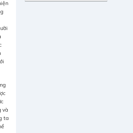
hiện
ng
gười
a
c
n
ới
ông
ược
ức
g và
g ta
hể