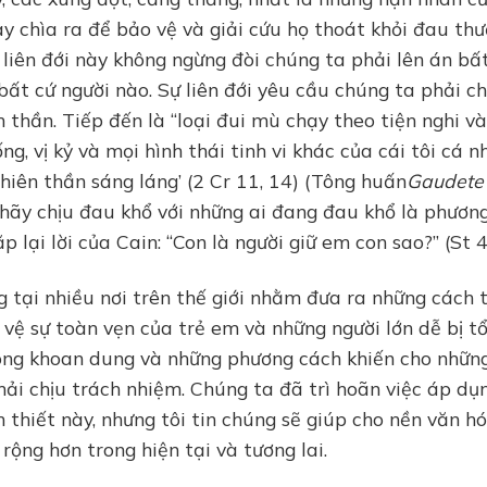
y chìa ra để bảo vệ và giải cứu họ thoát khỏi đau th
 liên đới này không ngừng đòi chúng ta phải lên án bấ
bất cứ người nào. Sự liên đới yêu cầu chúng ta phải c
nh thần. Tiếp đến là “loại đui mù chạy theo tiện nghi và
ng, vị kỷ và mọi hình thái tinh vi khác của cái tôi cá n
thiên thần sáng láng’ (2 Cr 11, 14) (Tông huấn
Gaudete 
 hãy chịu đau khổ với những ai đang đau khổ là phươn
lại lời của Cain: “Con là người giữ em con sao?” (St 4,
g tại nhiều nơi trên thế giới nhằm đưa ra những cách 
vệ sự toàn vẹn của trẻ em và những người lớn dễ bị t
hông khoan dung và những phương cách khiến cho nhữn
ải chịu trách nhiệm. Chúng ta đã trì hoãn việc áp dụ
 thiết này, nhưng tôi tin chúng sẽ giúp cho nền văn h
ộng hơn trong hiện tại và tương lai.