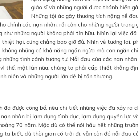
giáo sĩ và những người được thánh hiến gâ
Những tội ác gây thương tích nặng nề đa
ho chính các nạn nhân, rồi còn cho những người trong 
 như những người không phải tín hữu. Nhìn lại việc đã
thiệt hại, cũng chẳng bao giờ đủ. Nhìn về tương lai, p
óa không những có khả năng ngăn ngừa mà còn ngăn ch
g những tình cảnh tương tự. Nỗi đau của các nạn nhân
vì thế, một lần nữa, chúng ta phải cấp thiết khẳng địn
nh niên và những người lớn dễ bị tổn thương.
 đã được công bố, nêu chi tiết những việc đã xảy ra c
 nạn nhân bị lạm dụng tình dục, lạm dụng quyền lực v
khoảng 70 năm. Mặc dù có thể nói hầu hết những trườ
ta biết, dù thời gian có trôi đi, vẫn còn đó nỗi đau c