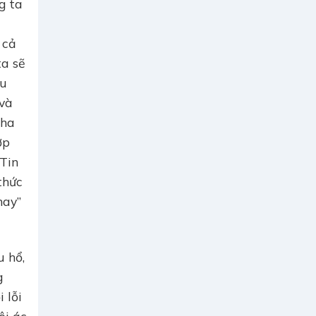
g ta
 cả
ta sẽ
ữu
 và
tha
ợp
 Tin
thức
nay”
u hổ,
g
 lỗi