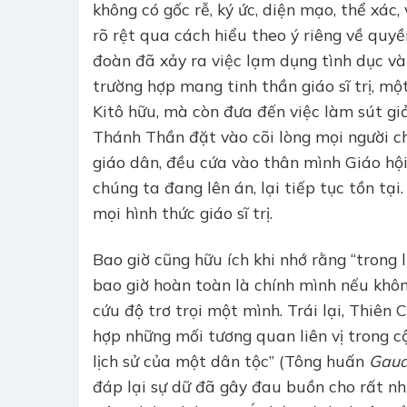
không có gốc rễ, ký ức, diện mạo, thể xác,
rõ rệt qua cách hiểu theo ý riêng về quyề
đoàn đã xảy ra việc lạm dụng tình dục và
trường hợp mang tinh thần giáo sĩ trị, mộ
Kitô hữu, mà còn đưa đến việc làm sút gi
Thánh Thần đặt vào cõi lòng mọi người chú
giáo dân, đều cứa vào thân mình Giáo hội,
chúng ta đang lên án, lại tiếp tục tồn tại
mọi hình thức giáo sĩ trị.
Bao giờ cũng hữu ích khi nhớ rằng “trong
bao giờ hoàn toàn là chính mình nếu khôn
cứu độ trơ trọi một mình. Trái lại, Thiên
hợp những mối tương quan liên vị trong 
lịch sử của một dân tộc” (Tông huấn
Gaud
đáp lại sự dữ đã gây đau buồn cho rất nh