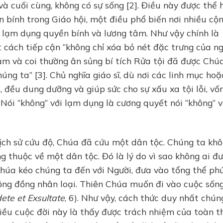
 và cuối cùng, không có sự sống [2]. Điều này được thể 
n bính trong Giáo hội, một điều phổ biến nơi nhiều cộ
 lạm dụng quyền bính và lương tâm. Như vậy chính là
t cách tiếp cận “không chỉ xóa bỏ nét đặc trưng của n
ảm và coi thường ân sủng bí tích Rửa tội đã được Chú
ng ta” [3]. Chủ nghĩa giáo sĩ, dù nơi các linh mục hoặ
 đều dung dưỡng và giúp sức cho sự xấu xa tội lỗi, vố
. Nói “không” với lạm dụng là cương quyết nói “không” v
 lịch sử cứu độ, Chúa đã cứu một dân tộc. Chúng ta kh
g thuộc về một dân tộc. Đó là lý do vì sao không ai đ
 Chúa kéo chúng ta đến với Người, đưa vào tổng thể ph
cộng đồng nhân loại. Thiên Chúa muốn đi vào cuộc sốn
ete et Exsultate
, 6). Như vậy, cách thức duy nhất chún
iều cuộc đời này là thấy được trách nhiệm của toàn t