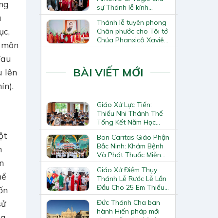
ng
sự Thánh lễ kính
Thánh Tô-ma Tông đồ
u
Thánh lễ tuyên phong
tại Nhà thờ Chính tòa
ục,
Chân phước cho Tôi tớ
Hà Nội
Chúa Phanxicô Xaviê
c môn
Trương Bửu Diệp
đau
BÀI VIẾT MỚI
u lên
ín).
Giáo Xứ Lực Tiến:
Thiếu Nhi Thánh Thể
Tổng Kết Năm Học
Giáo Lý
ột
Ban Caritas Giáo Phận
Bắc Ninh: Khám Bệnh
n
Và Phát Thuốc Miễn
n
Phí Tại Giáo Xứ Đồng
Giáo Xứ Điềm Thụy:
Chương
hể
Thánh Lễ Rước Lễ Lần
Đầu Cho 25 Em Thiếu
ốn
Nhi
sử
Đức Thánh Cha ban
hành Hiến pháp mới
ủa