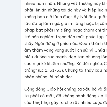
nhiều nạn nhân. Những vết thương này khô
phải lên án những tội ác này và hiệp lực 
không bao giờ lành được ấy. Nỗi đau quặn
lâu đã bị làm ngơ, giữ im lặng hoặc bị c
pháp bắt phải im tiếng, hoặc thậm chí t
trở nên nghiêm trọng đến mức phức tạp. 
thấy Ngài đứng ở phía nào. Đoạn thánh th
âm thầm vang vọng suốt lịch sử. Vì Chúa 
biểu dương sức mạnh, dẹp tan phường lòn
cao mọi kẻ khiêm nhường; Kẻ đói nghèo, C
trắng” (Lc 1, 51-53). Chúng ta thấy xấu h
nhận những lời mình đọc.
Cộng đồng Giáo hội chúng ta xấu hổ và ă
ta phải có mặt, đã không hành động kịp t
của thiệt hại gây ra cho rất nhiều cuộc 