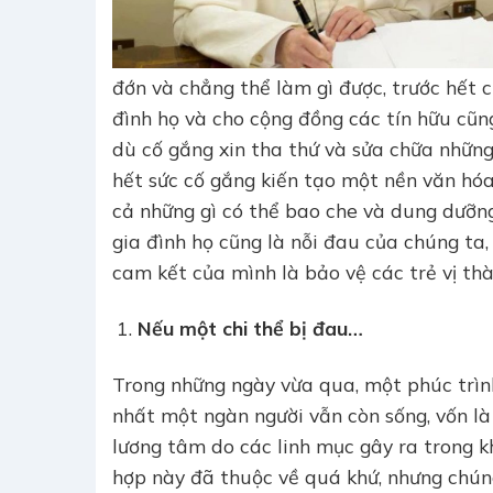
đớn và chẳng thể làm gì được, trước hết c
đình họ và cho cộng đồng các tín hữu cũng
dù cố gắng xin tha thứ và sửa chữa những 
hết sức cố gắng kiến tạo một nền văn h
cả những gì có thể bao che và dung dưỡn
gia đình họ cũng là nỗi đau của chúng ta, 
cam kết của mình là bảo vệ các trẻ vị thà
Nếu một chi thể bị đau…
Trong những ngày vừa qua, một phúc trình
nhất một ngàn người vẫn còn sống, vốn là
lương tâm do các linh mục gây ra trong 
hợp này đã thuộc về quá khứ, nhưng chúng 