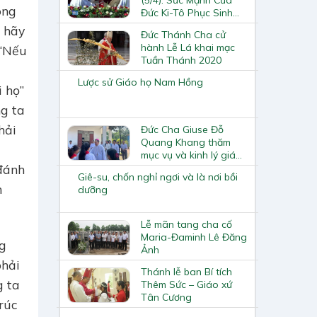
ong
Đức Ki-Tô Phục Sinh
Hoàn Toàn Phi Bạo
g hãy
Đức Thánh Cha cử
Lực
hành Lễ Lá khai mạc
 “Nếu
Tuần Thánh 2020
Lược sử Giáo họ Nam Hồng
 họ”
ng ta
hải
Đức Cha Giuse Đỗ
Quang Khang thăm
mục vụ và kinh lý giáo
xứ Dân Trù
 đánh
Giê-su, chốn nghỉ ngơi và là nơi bồi
m
dưỡng
Lễ mãn tang cha cố
Maria-Đaminh Lê Đăng
g
Ảnh
phải
Thánh lễ ban Bí tích
g ta
Thêm Sức – Giáo xứ
Tân Cương
rúc