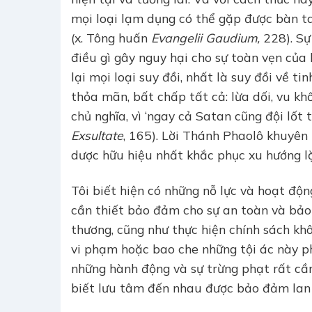
mọi loại lạm dụng có thể gặp được bàn ta
(x. Tông huấn
Evangelii Gaudium,
228). Sự
điều gì gây nguy hại cho sự toàn vẹn của 
lại mọi loại suy đồi, nhất là suy đồi về ti
thỏa mãn, bất chấp tất cả: lừa dối, vu khố
chủ nghĩa, vì ‘ngay cả Satan cũng đội lốt 
Exsultate
, 165). Lời Thánh Phaolô khuyên
dược hữu hiệu nhất khắc phục xu hướng lặp 
Tôi biết hiện có những nỗ lực và hoạt độn
cần thiết bảo đảm cho sự an toàn và bảo 
thương, cũng như thực hiện chính sách k
vi phạm hoặc bao che những tội ác này ph
những hành động và sự trừng phạt rất cần
biết lưu tâm đến nhau được bảo đảm lan r