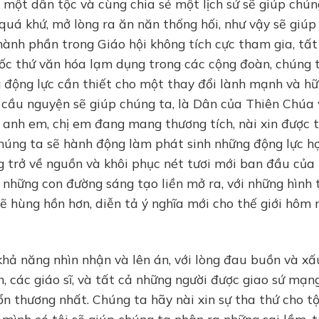
một dân tộc và cùng chia sẻ một lịch sử sẽ giúp chún
 quá khứ, mở lòng ra ăn năn thống hối, như vậy sẽ giúp
hành phần trong Giáo hội không tích cực tham gia, tất
c thứ văn hóa lạm dụng trong các cộng đoàn, chúng 
 động lực cần thiết cho một thay đổi lành mạnh và h
à cầu nguyện sẽ giúp chúng ta, là Dân của Thiên Chúa
à anh em, chị em đang mang thương tích, nài xin được 
 chúng ta sẽ hành động làm phát sinh những động lực h
ng trở về nguồn và khôi phục nét tươi mới ban đầu của
 những con đường sáng tạo liền mở ra, với những hình 
lẽ hùng hồn hơn, diễn tả ý nghĩa mới cho thế giới hôm 
khả năng nhìn nhận và lên án, với lòng đau buồn và xấ
, các giáo sĩ, và tất cả những người được giao sứ mạn
n thương nhất. Chúng ta hãy nài xin sự tha thứ cho tội