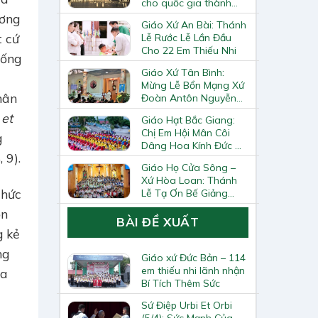
cho quốc gia thành
Vatican
ương
Giáo Xứ An Bài: Thánh
t cứ
Lễ Rước Lễ Lần Đầu
Cho 22 Em Thiếu Nhi
hống
Giáo Xứ Tân Bình:
Mừng Lễ Bổn Mạng Xứ
hân
Đoàn Antôn Nguyễn
Tiến Đích Và Bế Giảng
et
Giáo Hạt Bắc Giang:
Năm Học Giáo Lý
Chị Em Hội Mân Côi
g
2025–2026
Dâng Hoa Kính Đức Mẹ
 9).
Tại Trung Tâm Thánh
Giáo Họ Cửa Sông –
Mẫu Từ Phong
Xứ Hòa Loan: Thánh
thức
Lễ Tạ Ơn Bế Giảng
Năm Học Giáo Lý Và
ổn
Trao Chứng Chỉ Giáo
BÀI ĐỀ XUẤT
Lý Viên Cấp II
g kẻ
ng
Giáo xứ Đức Bản – 114
em thiếu nhi lãnh nhận
óa
Bí Tích Thêm Sức
Sứ Điệp Urbi Et Orbi
(5/4): Sức Mạnh Của