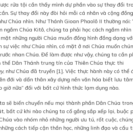
được rửa tội cần thấy mình dự phần vào sự thay đổi tr
cần. Sự thay đổi này đòi hỏi mỗi cá nhân và cộng đồn
 như Chúa nhìn. Như Thánh Gioan Phaolô II thường nói:
iêm ngắm Chúa Kitô, chúng ta phải học cách ngắm nhìn
n mặt những người Chúa muốn đồng hình đồng dạng với
ìn sự việc như Chúa nhìn, có mặt ở nơi Chúa muốn chú
trước nhan Chúa. Để làm được như vậy, chúng ta cần p
n thể Dân Thánh trung tín của Thiên Chúa thực thi
ay
, như Chúa đã truyền [1]. Việc thực hành này có thể
iên đới và dấn thân xây dựng nền văn hóa biết lưu tâ
 giờ nữa” đối với bất cứ hình thức lạm dụng nào.
 ta sẽ biến chuyển nếu mọi thành phần Dân Chúa tron
t, bất cứ khi nào chúng ta cố gắng sắp xếp lại, buộc 
 Chúa vào nhóm nhỏ những người ưu tú, rốt cuộc, chún
những cách tiếp cận thần học, những linh đạo và cấu t