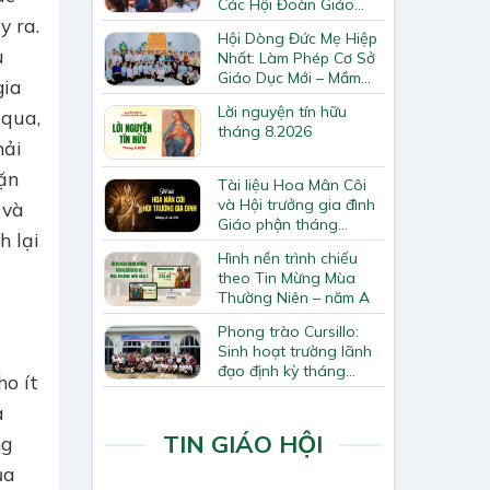
Các Hội Đoàn Giáo
y ra.
Hạt Bắc Giang
Hội Dòng Đức Mẹ Hiệp
u
Nhất: Làm Phép Cơ Sở
Giáo Dục Mới – Mầm
gia
Non Thiên Ân
Lời nguyện tín hữu
 qua,
tháng 8.2026
hải
ặn
Tài liệu Hoa Mân Côi
và Hội trưởng gia đình
 và
Giáo phận tháng
h lại
8.2026
Hình nền trình chiếu
theo Tin Mừng Mùa
Thường Niên – năm A
Phong trào Cursillo:
Sinh hoạt trường lãnh
đạo định kỳ tháng
ho ít
7/2026
à
TIN GIÁO HỘI
ng
ủa