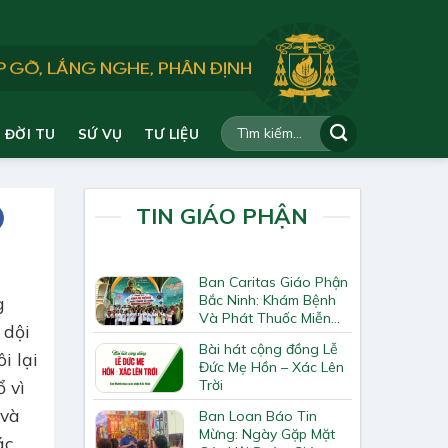
ĐỜI TU
SỨ VỤ
TƯ LIỆU
TIN GIÁO PHẬN
Ban Caritas Giáo Phận
Bắc Ninh: Khám Bệnh
g
Và Phát Thuốc Miễn
 dội
Phí Tại Giáo Xứ Đồng
Bài hát cộng đồng Lễ
Chương
i lại
Đức Mẹ Hồn – Xác Lên
Trời
ổ vì
 và
Ban Loan Báo Tin
Mừng: Ngày Gặp Mặt
ác