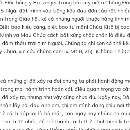
lời Đức hồng y Ratzinger trong bài suy niệm Chặng Đà
 Ngài đặt mình vào tiếng kêu đau đớn của rất nhiề
n trong Giáo hội, kể cả những người thuộc hàng linh m
 Biết bao kiêu căng, biết bao tự mãn! Chúa Kitô bị cá
n Mình và Máu Chúa cách bất xứng chắc chắn là điều 
đâm thấu trái tim Người. Chúng ta chỉ còn có thể kê
 Chúa, xin cứu chúng con! (x. Mt 8, 25)” (Chặng Thứ Ch
cả những gì đã xảy ra đòi chúng ta phải hành động m
 trong mọi hành trình hoán cải, điều quan trọng và cầ
gì đã xảy ra, nhưng như vậy cũng chưa đủ. Ngày nay, Dâ
nhận lấy nỗi đau anh em, chị em mình đang chịu nơi t
hứ, cách đáp lại là bỏ mặc, còn ngày nay, chúng ta mu
à thách đố nhất, để trở thành cách thức định hình lịch 
ày, các xung đột, căng thẳng, nhất là những nạn nhân c