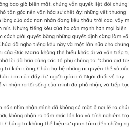
ng bao giờ biến mất, chúng vẫn quyết liệt đòi chúng
nhổ tận gốc nền văn hóa sự chết ấy; những vết thương
 lòng của các nạn nhân đang kêu thấu trời cao, vậy 
âm nín. Nhưng tiếng kêu của họ còn mạnh hơn mọi biện
ìm cách giải quyết bằng những quyết định càng làm vấ
Chúa đã nghe tiếng kêu này và một lần nữa cho chúng
i của Đức Maria không thể hiểu khác đi và vẫn tiếp t
nhớ lời đã hứa cùng các tổ phụ chúng ta: “Chúa giơ ta
g trí kiêu căng; Chúa hạ bệ những ai quyền thế và nâ
húa ban của đầy dư, người giàu có, Ngài đuổi về tay
ổ vì nhận ra lối sống của mình đã phủ nhận, và tiếp tụ
n năn nhìn nhận mình đã không có mặt ở nơi lẽ ra chú
hời, không nhận ra tầm mức lớn lao và tính nghiêm tr
đời. Chúng ta không thể hiện sự quan tâm đến những n