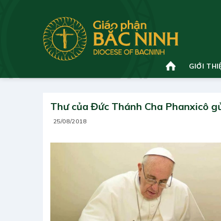
Bỏ
qua
nội
dung
GIỚI THI
Thư của Đức Thánh Cha Phanxicô g
25/08/2018