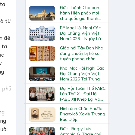
 ta
Đức Thánh Cha ban
hành Hiến pháp mới
cho quốc gia thành
mà từ
Vatican
Bế Mạc Hội Nghị Các
Đại Chủng Viện Việt
n đề
Nam 2026 – Ngày Làm
Việc Cuối Cùng
 ta
Giáo hội Tây Ban Nha
đang chuẩn bị hồ sơ
ục
tuyên phong chân
y
phước và phong thánh
Khai Mạc Hội Nghị Các
cho 3.344 vị
ng
Đại Chủng Viện Việt
Nam 2026 Tại Trung
Tâm Mục Vụ Giáo
c phủ
Đại Hội Toàn Thể FABC
Phận Vinh
Lần Thứ XII: Đại Hội
FABC XII Khép Lại Và
Mở Ra Một Hành Trình
Hình ảnh Chân Phước
Mới Cho Giáo Hội Tại
ng
Phanxicô Xaviê Trương
Châu Á
Bửu Diệp
ọng
gười
Đức Hồng y Luis
Antonio G. Tagle chủ