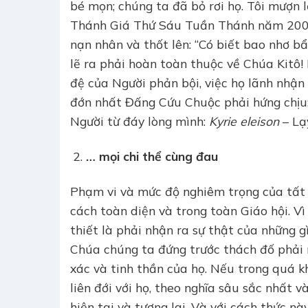
bé mọn; chúng ta đã bỏ rơi họ. Tôi mượn 
Thánh Giá Thứ Sáu Tuần Thánh năm 2005.
nạn nhân và thốt lên: “Có biết bao nhơ bẩ
lẽ ra phải hoàn toàn thuộc về Chúa Kitô!
đệ của Người phản bội, việc họ lãnh nhậ
đớn nhất Đấng Cứu Chuộc phải hứng chịu; 
Người từ đáy lòng mình:
Kyrie eleison
– Lạy
… mọi chi thể cùng đau
Phạm vi và mức độ nghiêm trọng của tất 
cách toàn diện và trong toàn Giáo hội. Vì
thiết là phải nhận ra sự thật của những 
Chúa chúng ta đứng trước thách đố phải 
xác và tinh thần của họ. Nếu trong quá k
liên đới với họ, theo nghĩa sâu sắc nhất v
hiện tại và tương lai. Và với cách thức n