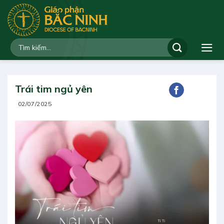
Bỏ
qua
nội
dung
Trái tim ngủ yên
02/07/2025