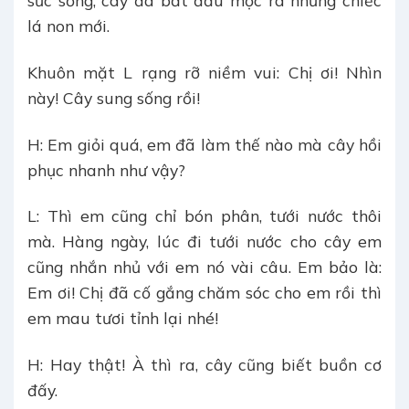
lá non mới.
Khuôn mặt L rạng rỡ niềm vui: Chị ơi! Nhìn
này! Cây sung sống rồi!
H: Em giỏi quá, em đã làm thế nào mà cây hồi
phục nhanh như vậy?
L: Thì em cũng chỉ bón phân, tưới nước thôi
mà. Hàng ngày, lúc đi tưới nước cho cây em
cũng nhắn nhủ với em nó vài câu. Em bảo là:
Em ơi! Chị đã cố gắng chăm sóc cho em rồi thì
em mau tươi tỉnh lại nhé!
H: Hay thật! À thì ra, cây cũng biết buồn cơ
đấy.