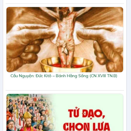
Cầu Nguyện: Đức Kitô – Bánh Hằng Sống (CN XVIII TN.B)