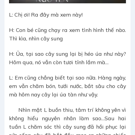
L: Chị ơi! Ra đây mà xem này!
H: Con bé cũng chạy ra xem tình hình thế nào.
Thì kìa, nhìn cây sung
H: Ủa, tại sao cây sung lại bị héo úa như này?
Hôm qua, nó vẫn còn tươi tỉnh lắm mà…
L: Em cũng chẳng biết tại sao nữa. Hàng ngày,
em vẫn chăm bón, tưới nước, bắt sâu cho cây
mà hôm nay cây lại úa tàn như vậy.
Nhìn mặt L buồn thiu, tâm trí không yên vì
không hiểu nguyên nhân làm sao…Sau hai
tuần L chăm sóc thì cây sung đã hồi phục lại
sức sống, cây đã bắt đầu mọc ra những chiếc