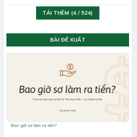
TẢI THÊM
(
4
/ 524)
BÀI ĐỀ XUẤT
Bao giờ sơ làm ra tiền?