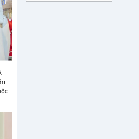
,
ần
uộc