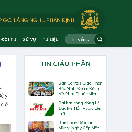
ĐỜI TU
SỨ VỤ
TƯ LIỆU
TIN GIÁO PHẬN
Ban Caritas Giáo Phận
c
Bắc Ninh: Khám Bệnh
Và Phát Thuốc Miễn
Đây
Phí Tại Giáo Xứ Đồng
Bài hát cộng đồng Lễ
 để
Chương
Đức Mẹ Hồn – Xác Lên
Trời
Ban Loan Báo Tin
Mừng: Ngày Gặp Mặt