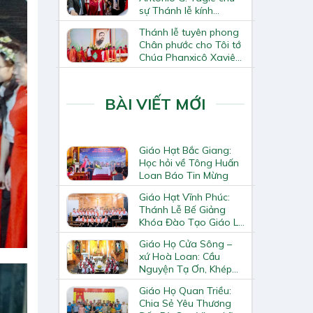
sự Thánh lễ kính
Thánh Tô-ma Tông đồ
Thánh lễ tuyên phong
tại Nhà thờ Chính tòa
Chân phước cho Tôi tớ
Hà Nội
Chúa Phanxicô Xaviê
Trương Bửu Diệp
BÀI VIẾT MỚI
Giáo Hạt Bắc Giang:
Học hỏi về Tông Huấn
Loan Báo Tin Mừng
Giáo Hạt Vĩnh Phúc:
Thánh Lễ Bế Giảng
Khóa Đào Tạo Giáo Lý
Viên – Huynh Trưởng
Giáo Họ Cửa Sông –
Cấp II
xứ Hoà Loan: Cầu
Nguyện Tạ Ơn, Khép
Lại Khóa Huấn Luyện
Giáo Họ Quan Triều:
Giáo Lý Viên Cấp II
Chia Sẻ Yêu Thương