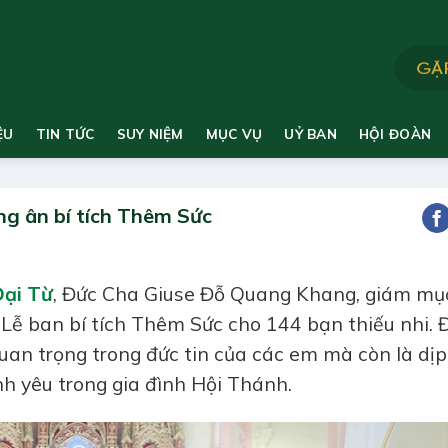
ỆU
TIN TỨC
SUY NIỆM
MỤC VỤ
UỶ BAN
HỘI ĐOÀN
ng ân bí tích Thêm Sức
Đại Từ
, Đức Cha Giuse Đỗ Quang Khang, giám mụ
Lễ ban bí tích Thêm Sức cho 144 bạn thiếu nhi. 
uan trọng trong đức tin của các em mà còn là dịp
h yêu trong gia đình Hội Thánh.