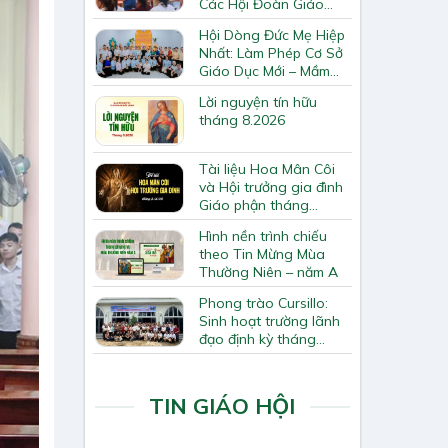
Các Hội Đoàn Giáo
Hạt Bắc Giang
Hội Dòng Đức Mẹ Hiệp
Nhất: Làm Phép Cơ Sở
Giáo Dục Mới – Mầm
Non Thiên Ân
Lời nguyện tín hữu
tháng 8.2026
Tài liệu Hoa Mân Côi
và Hội trưởng gia đình
Giáo phận tháng
8.2026
Hình nền trình chiếu
theo Tin Mừng Mùa
Thường Niên – năm A
Phong trào Cursillo:
Sinh hoạt trường lãnh
đạo định kỳ tháng
7/2026
TIN GIÁO HỘI