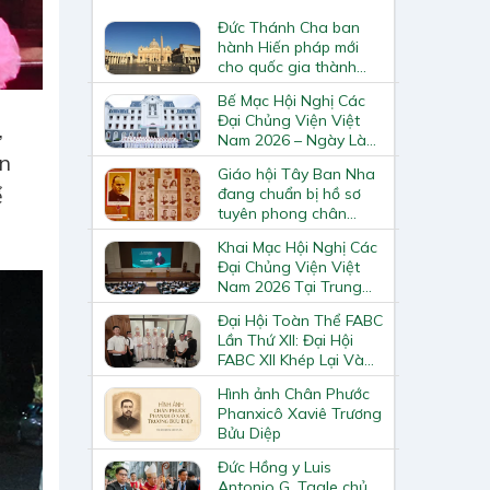
Đức Thánh Cha ban
hành Hiến pháp mới
cho quốc gia thành
Vatican
Bế Mạc Hội Nghị Các
Đại Chủng Viện Việt
,
Nam 2026 – Ngày Làm
Việc Cuối Cùng
ện
Giáo hội Tây Ban Nha
ể
đang chuẩn bị hồ sơ
tuyên phong chân
phước và phong thánh
Khai Mạc Hội Nghị Các
cho 3.344 vị
Đại Chủng Viện Việt
Nam 2026 Tại Trung
Tâm Mục Vụ Giáo
Đại Hội Toàn Thể FABC
Phận Vinh
Lần Thứ XII: Đại Hội
FABC XII Khép Lại Và
Mở Ra Một Hành Trình
Hình ảnh Chân Phước
Mới Cho Giáo Hội Tại
Phanxicô Xaviê Trương
Châu Á
Bửu Diệp
Đức Hồng y Luis
Antonio G. Tagle chủ