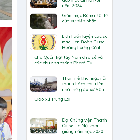
năm 2024
Giám mục Rôma, tôi tớ
của sự hiệp nhất
Lịch huấn luyện các sa
mạc Liên Đoàn Giuse
Hoàng Lương Cảnh
năm 2019
Cha Quản hạt tây Nam chia sẻ với
các chú nhà thánh Phêrô Tự
Thánh lễ khai mạc năm
thánh bách chu niên
nhà thờ giáo xứ Vân
Cương
Giáo xứ Trung Lai
Đại Chủng viện Thánh
Giuse Hà Nội khai
giảng năm học 2020 –
2021