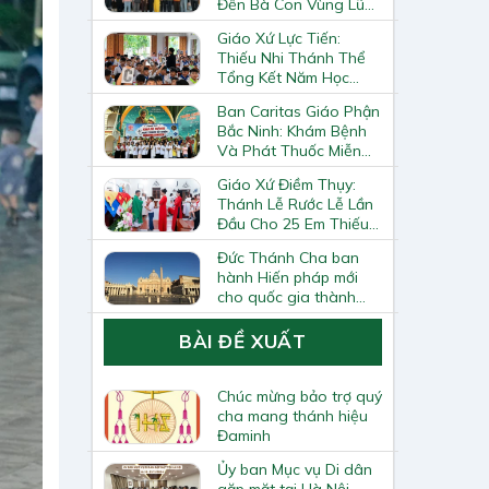
Đến Bà Con Vùng Lũ
Lai Châu
Giáo Xứ Lực Tiến:
Thiếu Nhi Thánh Thể
Tổng Kết Năm Học
Giáo Lý
Ban Caritas Giáo Phận
Bắc Ninh: Khám Bệnh
Và Phát Thuốc Miễn
Phí Tại Giáo Xứ Đồng
Giáo Xứ Điềm Thụy:
Chương
Thánh Lễ Rước Lễ Lần
Đầu Cho 25 Em Thiếu
Nhi
Đức Thánh Cha ban
hành Hiến pháp mới
cho quốc gia thành
Vatican
BÀI ĐỀ XUẤT
Chúc mừng bảo trợ quý
cha mang thánh hiệu
Đaminh
Ủy ban Mục vụ Di dân
gặp mặt tại Hà Nội