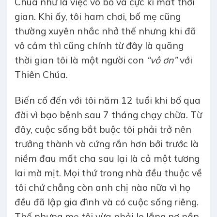
Chúa như là việc vô bổ và cực kì mất thời
gian. Khi ấy, tôi ham chơi, bố mẹ cũng
thường xuyên nhắc nhở thế nhưng khi đã
vô cảm thì cũng chính từ đây là quãng
thời gian tôi là một người con
“vô ơn”
với
Thiên Chúa.
Biến cố đến với tôi năm 12 tuổi khi bố qua
đời vì bạo bệnh sau 7 tháng chạy chữa. Từ
đây, cuộc sống bắt buộc tôi phải trở nên
trưởng thành và cứng rắn hơn bởi trước là
niềm đau mất cha sau lại là cả một tương
lai mờ mịt. Mọi thứ trong nhà đều thuộc về
tôi chứ chẳng còn anh chị nào nữa vì họ
đều đã lập gia đình và có cuộc sống riêng.
Thế nhưng mẹ tôi vừa phải lo lắng nợ nần,