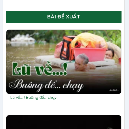
BÀI ĐỀ XUẤT
Lũ về… ! Buông để… chạy