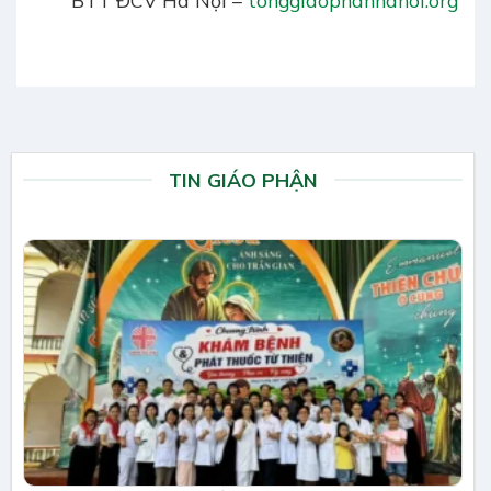
BTT ĐCV Hà Nội –
tonggiaophanhanoi.org
TIN GIÁO PHẬN