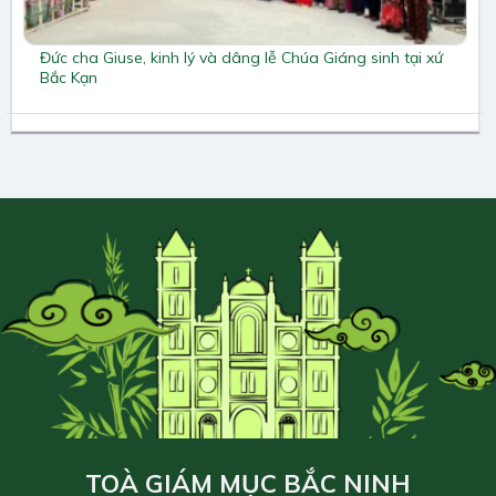
Đức cha Giuse, kinh lý và dâng lễ Chúa Giáng sinh tại xứ
Bắc Kạn
TOÀ GIÁM MỤC BẮC NINH