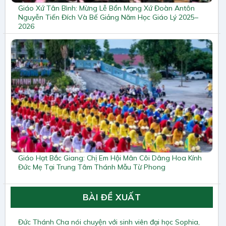
Giáo Xứ Tân Bình: Mừng Lễ Bổn Mạng Xứ Đoàn Antôn
Nguyễn Tiến Đích Và Bế Giảng Năm Học Giáo Lý 2025–
2026
Giáo Hạt Bắc Giang: Chị Em Hội Mân Côi Dâng Hoa Kính
Đức Mẹ Tại Trung Tâm Thánh Mẫu Từ Phong
BÀI ĐỀ XUẤT
Đức Thánh Cha nói chuyện với sinh viên đại học Sophia,