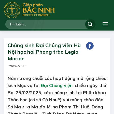
Bỏ
qua
nội
dung
Chủng sinh Đại Chủng viện Hà
Nội học hỏi Phong trào Legio
Mariae
26/02/2025
Nằm trong chuỗi các hoạt động mở rộng chiều
kích Mục vụ tại
Đại Chủng viện
, chiều ngày thứ
Ba, 25/02/2025, các chủng sinh tại Phân khoa
Thần học (cơ sở Cổ Nhuế) vui mừng chào đón
Sơ Ma-ri-a Ma-đa-lê-na Phạm Thị Huệ, Dòng
Thánh Phaolô – Tỉnh Dòng Đà Nẵng, cùng