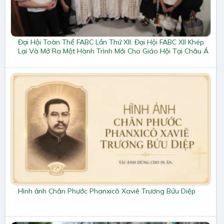
Đại Hội Toàn Thể FABC Lần Thứ XII: Đại Hội FABC XII Khép
Lại Và Mở Ra Một Hành Trình Mới Cho Giáo Hội Tại Châu Á
Hình ảnh Chân Phước Phanxicô Xaviê Trương Bửu Diệp