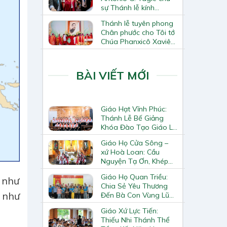
sự Thánh lễ kính
Thánh Tô-ma Tông đồ
Thánh lễ tuyên phong
tại Nhà thờ Chính tòa
Chân phước cho Tôi tớ
Hà Nội
Chúa Phanxicô Xaviê
Trương Bửu Diệp
BÀI VIẾT MỚI
Giáo Hạt Vĩnh Phúc:
Thánh Lễ Bế Giảng
Khóa Đào Tạo Giáo Lý
Viên – Huynh Trưởng
Giáo Họ Cửa Sông –
Cấp II
xứ Hoà Loan: Cầu
Nguyện Tạ Ơn, Khép
Lại Khóa Huấn Luyện
Giáo Họ Quan Triều:
 như
Giáo Lý Viên Cấp II
Chia Sẻ Yêu Thương
 như
Đến Bà Con Vùng Lũ
Lai Châu
Giáo Xứ Lực Tiến:
Thiếu Nhi Thánh Thể