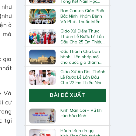
Tổng Kết Năm Học
 như
Giáo Lý
Ban Caritas Giáo Phận
(như
Bắc Ninh: Khám Bệnh
Và Phát Thuốc Miễn
iện ở
Phí Tại Giáo Xứ Đồng
Giáo Xứ Điềm Thụy:
Chương
ề mà
Thánh Lễ Rước Lễ Lần
Đầu Cho 25 Em Thiếu
Nhi
Đức Thánh Cha ban
hành Hiến pháp mới
 gia
cho quốc gia thành
 nhất
Vatican
Giáo Xứ An Bài: Thánh
Lễ Rước Lễ Lần Đầu
Cho 22 Em Thiếu Nhi
. Và
BÀI ĐỀ XUẤT
di cư
Kinh Mân Côi – Vũ khí
trong
của hòa bình
c tại
Hành trình ơn gọi –
Nhà Ứng Sinh thánh