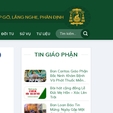
ĐỜI TU
SỨ VỤ
TƯ LIỆU
TIN GIÁO PHẬN
Ban Caritas Giáo Phận
Bắc Ninh: Khám Bệnh
Và Phát Thuốc Miễn
Phí Tại Giáo Xứ Đồng
Bài hát cộng đồng Lễ
Chương
Đức Mẹ Hồn – Xác Lên
Trời
Ban Loan Báo Tin
Mừng: Ngày Gặp Mặt