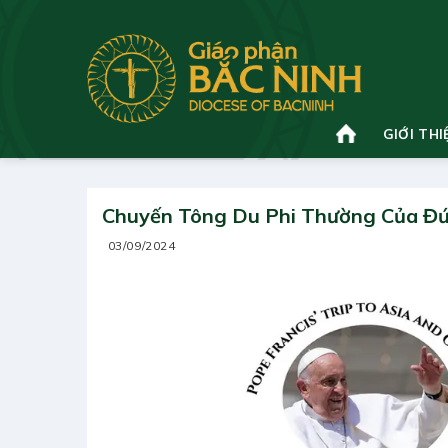
Bỏ
qua
nội
dung
GIỚI THI
Chuyến Tông Du Phi Thường Của Đ
03/09/2024