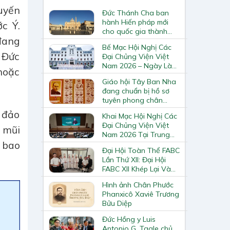
uyến
Đức Thánh Cha ban
hành Hiến pháp mới
c Ý.
cho quốc gia thành
đang
Vatican
Bế Mạc Hội Nghị Các
i Đức
Đại Chủng Viện Việt
Nam 2026 – Ngày Làm
hoặc
Việc Cuối Cùng
Giáo hội Tây Ban Nha
đang chuẩn bị hồ sơ
tuyên phong chân
phước và phong thánh
 đảo
Khai Mạc Hội Nghị Các
cho 3.344 vị
Đại Chủng Viện Việt
ở mũi
Nam 2026 Tại Trung
Tâm Mục Vụ Giáo
 bao
Đại Hội Toàn Thể FABC
Phận Vinh
Lần Thứ XII: Đại Hội
FABC XII Khép Lại Và
Mở Ra Một Hành Trình
Hình ảnh Chân Phước
Mới Cho Giáo Hội Tại
Phanxicô Xaviê Trương
Châu Á
Bửu Diệp
Đức Hồng y Luis
Antonio G. Tagle chủ