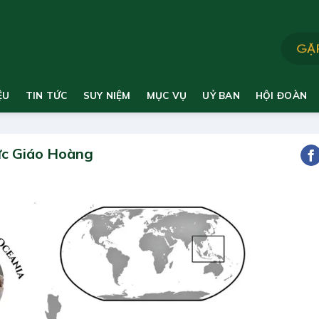
ỆU
TIN TỨC
SUY NIỆM
MỤC VỤ
UỶ BAN
HỘI ĐOÀN
ức Giáo Hoàng