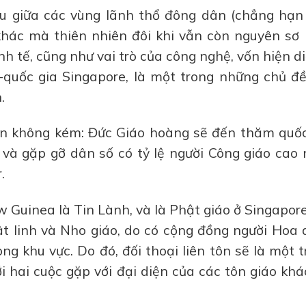
u giữa các vùng lãnh thổ đông dân (chẳng hạn
khác mà thiên nhiên đôi khi vẫn còn nguyên sơ 
nh tế, cũng như vai trò của công nghệ, vốn hiện d
-quốc gia Singapore, là một trong những chủ đ
.
ớn không kém: Đức Giáo hoàng sẽ đến thăm quốc
a, và gặp gỡ dân số có tỷ lệ người Công giáo cao
.
Guinea là Tin Lành, và là Phật giáo ở Singapore
t linh và Nho giáo, do có cộng đồng người Hoa 
ng khu vực. Do đó, đối thoại liên tôn sẽ là một 
i hai cuộc gặp với đại diện của các tôn giáo khá