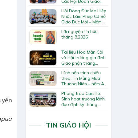
Các Hội Đoàn Giáo
Hạt Bắc Giang
Hội Dòng Đức Mẹ Hiệp
Nhất: Làm Phép Cơ Sở
Giáo Dục Mới – Mầm
Non Thiên Ân
Lời nguyện tín hữu
tháng 8.2026
Tài liệu Hoa Mân Côi
và Hội trưởng gia đình
Giáo phận tháng
8.2026
Hình nền trình chiếu
theo Tin Mừng Mùa
Thường Niên – năm A
Phong trào Cursillo:
Sinh hoạt trường lãnh
uyến
đạo định kỳ tháng
7/2026
apua
TIN GIÁO HỘI