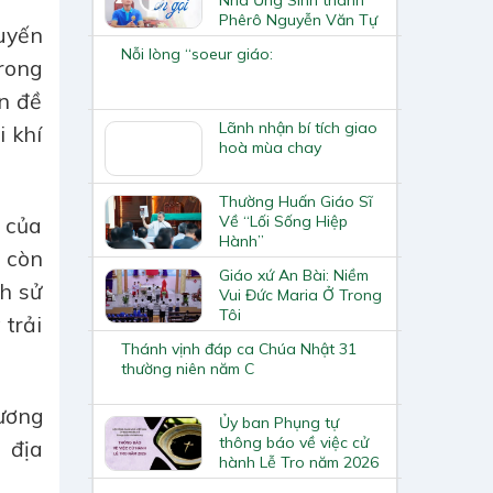
Phêrô Nguyễn Văn Tự
uyến
Nỗi lòng “soeur giáo:
rong
n đề
Lãnh nhận bí tích giao
 khí
hoà mùa chay
Thường Huấn Giáo Sĩ
Về “Lối Sống Hiệp
 của
Hành”
 còn
Giáo xứ An Bài: Niềm
ch sử
Vui Đức Maria Ở Trong
Tôi
 trải
Thánh vịnh đáp ca Chúa Nhật 31
thường niên năm C
ương
Ủy ban Phụng tự
thông báo về việc cử
 địa
hành Lễ Tro năm 2026