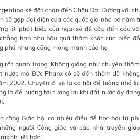
Argentina sẽ đặt chân đến Châu Đại Dương với ch
 sẽ gặp đại diện của các quốc gia nhỏ bé nằm t
ững lời phát biểu của ngài sẽ đề cập đến các vấ
, chẳng hạn như hậu quả thảm khốc của biến đổi
hong phú nhưng cũng mong manh của họ.
 rất quan trọng: Không giống như chuyến thăm
ất nước mà Đức Phanxicô sẽ đến thăm đã không
m 2002. Chuyến đi sẽ là cơ hội để tưởng nhớ lị
 là để hướng tới tương lai khi đất nước ấy đang
i.
in rằng Giáo hội có nhiều điều để học hỏi từ ph
hững người Công giáo và các nhà truyền giáo
mãnh liệt hơn.