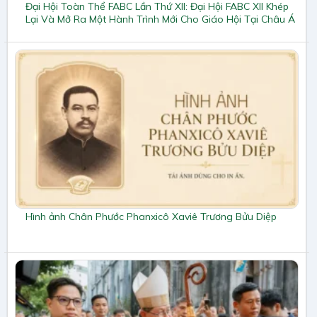
Đại Hội Toàn Thể FABC Lần Thứ XII: Đại Hội FABC XII Khép
Lại Và Mở Ra Một Hành Trình Mới Cho Giáo Hội Tại Châu Á
Hình ảnh Chân Phước Phanxicô Xaviê Trương Bửu Diệp