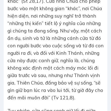
khác” (St 28,17). Cửa nhà Chúa cho phép
bước vào một không gian “khác”, nơi Chúa
hiện diện, nơi những suy nghĩ trở thành
“những thị kiến” tiết lộ ý nghĩa của những
gì chúng ta đang sống. Như vậy, một cách
ẩn dụ, sinh và tử là những cánh cửa từ đó
con người bước vào cuộc sống và từ đó con
người ra đi, và đối với Kinh Thánh, những
cửa này được canh giữ, nghĩa là, chúng
không xác định một cách máy móc lối đi
giữa trước và sau, nhưng như Thánh vịnh
gia, Thiên Chúa, đấng bảo vệ sự sống, “sẽ
gìn giữ bạn lúc ra vào lui tới, từ giờ đây cho
đến mãi muôn đời” (Tv 121,8).
Tuy nhiên, cửa cũng canh giữ lối đi giữa