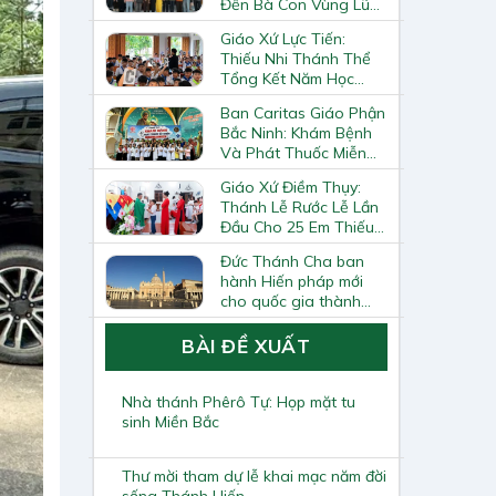
Đến Bà Con Vùng Lũ
Lai Châu
Giáo Xứ Lực Tiến:
Thiếu Nhi Thánh Thể
Tổng Kết Năm Học
Giáo Lý
Ban Caritas Giáo Phận
Bắc Ninh: Khám Bệnh
Và Phát Thuốc Miễn
Phí Tại Giáo Xứ Đồng
Giáo Xứ Điềm Thụy:
Chương
Thánh Lễ Rước Lễ Lần
Đầu Cho 25 Em Thiếu
Nhi
Đức Thánh Cha ban
hành Hiến pháp mới
cho quốc gia thành
Vatican
BÀI ĐỀ XUẤT
Nhà thánh Phêrô Tự: Họp mặt tu
sinh Miền Bắc
Thư mời tham dự lễ khai mạc năm đời
sống Thánh Hiến