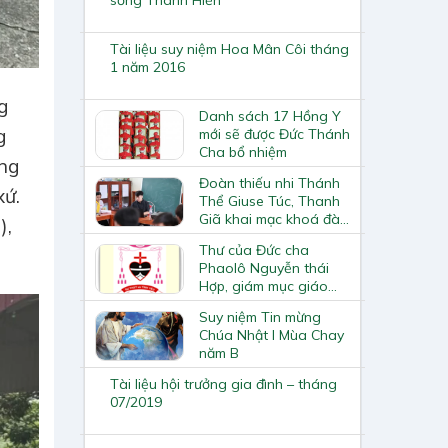
Tài liệu suy niệm Hoa Mân Côi tháng
1 năm 2016
g
Danh sách 17 Hồng Y
g
mới sẽ được Đức Thánh
Cha bổ nhiệm
ng
Đoàn thiếu nhi Thánh
xứ.
Thể Giuse Túc, Thanh
Giã khai mạc khoá đào
),
tạo Giáo lý viên cấp I
Thư của Đức cha
Phaolô Nguyễn thái
Hợp, giám mục giáo
phận Vinh gửi các
Suy niệm Tin mừng
giám mục trong Hội
Chúa Nhật I Mùa Chay
đồng Giám mục Việt
năm B
Nam
Tài liệu hội trưởng gia đình – tháng
07/2019