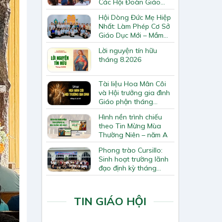
Các Hội Đoàn Giáo
Hạt Bắc Giang
Hội Dòng Đức Mẹ Hiệp
Nhất: Làm Phép Cơ Sở
Giáo Dục Mới – Mầm
Non Thiên Ân
Lời nguyện tín hữu
tháng 8.2026
Tài liệu Hoa Mân Côi
và Hội trưởng gia đình
Giáo phận tháng
8.2026
Hình nền trình chiếu
theo Tin Mừng Mùa
Thường Niên – năm A
Phong trào Cursillo:
Sinh hoạt trường lãnh
đạo định kỳ tháng
7/2026
TIN GIÁO HỘI