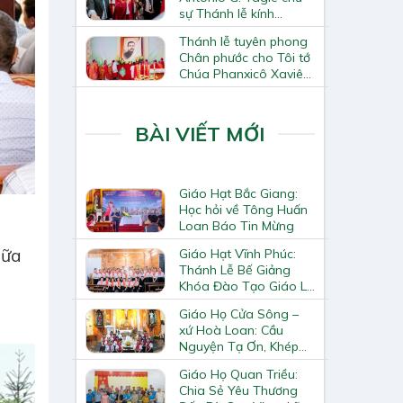
sự Thánh lễ kính
Thánh Tô-ma Tông đồ
Thánh lễ tuyên phong
tại Nhà thờ Chính tòa
Chân phước cho Tôi tớ
Hà Nội
Chúa Phanxicô Xaviê
Trương Bửu Diệp
BÀI VIẾT MỚI
Giáo Hạt Bắc Giang:
Học hỏi về Tông Huấn
Loan Báo Tin Mừng
iữa
Giáo Hạt Vĩnh Phúc:
Thánh Lễ Bế Giảng
Khóa Đào Tạo Giáo Lý
Viên – Huynh Trưởng
Giáo Họ Cửa Sông –
Cấp II
xứ Hoà Loan: Cầu
Nguyện Tạ Ơn, Khép
Lại Khóa Huấn Luyện
Giáo Họ Quan Triều:
Giáo Lý Viên Cấp II
Chia Sẻ Yêu Thương