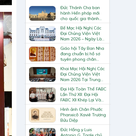
Đức Thánh Cha ban
hành Hiến pháp mới
cho quốc gia thành
Vatican
Bế Mạc Hội Nghị Các
Đại Chủng Viện Việt
Nam 2026 – Ngày Làm
Việc Cuối Cùng
Giáo hội Tây Ban Nha
đang chuẩn bị hồ sơ
tuyên phong chân
phước và phong thánh
Khai Mạc Hội Nghị Các
cho 3.344 vị
Đại Chủng Viện Việt
Nam 2026 Tại Trung
Tâm Mục Vụ Giáo
Đại Hội Toàn Thể FABC
Phận Vinh
Lần Thứ XII: Đại Hội
FABC XII Khép Lại Và
Mở Ra Một Hành Trình
Hình ảnh Chân Phước
Mới Cho Giáo Hội Tại
Phanxicô Xaviê Trương
Châu Á
Bửu Diệp
Đức Hồng y Luis
Antonio G. Tagle chủ