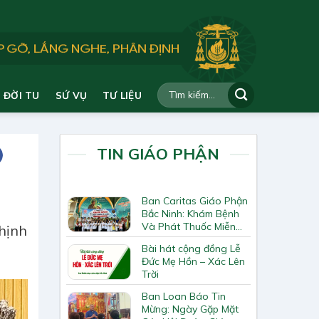
ĐỜI TU
SỨ VỤ
TƯ LIỆU
TIN GIÁO PHẬN
Ban Caritas Giáo Phận
Bắc Ninh: Khám Bệnh
Và Phát Thuốc Miễn
Thịnh
Phí Tại Giáo Xứ Đồng
Bài hát cộng đồng Lễ
Chương
Đức Mẹ Hồn – Xác Lên
Trời
Ban Loan Báo Tin
Mừng: Ngày Gặp Mặt