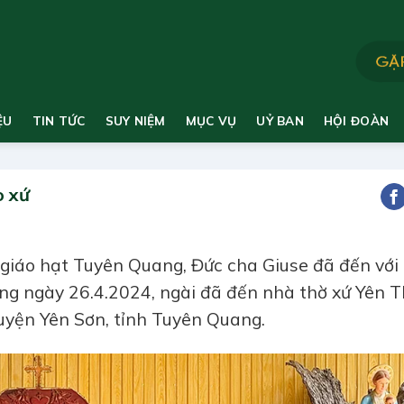
ỆU
TIN TỨC
SUY NIỆM
MỤC VỤ
UỶ BAN
HỘI ĐOÀN
o xứ
i giáo hạt Tuyên Quang, Đức cha Giuse đã đến với
sáng ngày 26.4.2024, ngài đã đến nhà thờ xứ Yên 
uyện Yên Sơn, tỉnh Tuyên Quang.