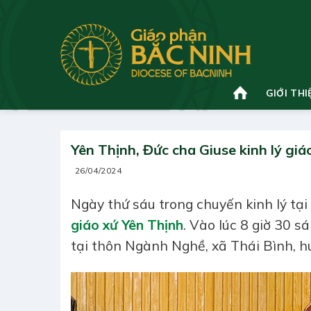
Bỏ
qua
nội
dung
GIỚI THI
Yên Thịnh, Đức cha Giuse kinh lý giá
26/04/2024
Ngày thứ sáu trong chuyến kinh lý tạ
giáo xứ Yên Thịnh
. Vào lúc 8 giờ 30 
tại thôn Ngành Nghề, xã Thái Bình, h