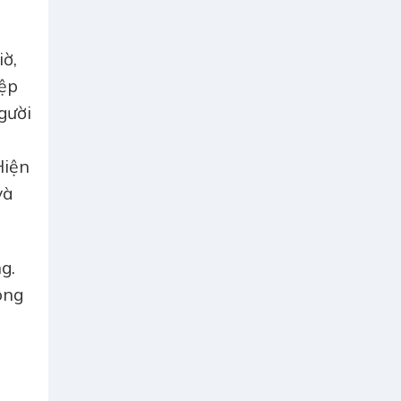
iờ,
iệp
gười
Hiện
và
g.
ông