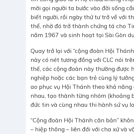
mời gọi người ta bước vào đời sống cầ
biết người, rồi ngày thứ tư trở về với
thể, nhờ đó trở thành chứng tá cho T
năm 1967 và sinh hoạt tại Sài Gòn d
Quay trở lại với “cộng đoàn Hội Thán
này có nét tương đồng với CLC nói trê
thế, các cộng đoàn này thường được h
nghiệp hoặc các bạn trẻ cùng lý tưởng
ao phục vụ Hội Thánh theo khả năng 
nhau, tạo thành từng nhóm (khoảng ba
đức tin và cùng nhau thi hành sứ vụ 
“Cộng đoàn Hội Thánh căn bản” không t
– hiệp thông – liên đới với cha xứ và 