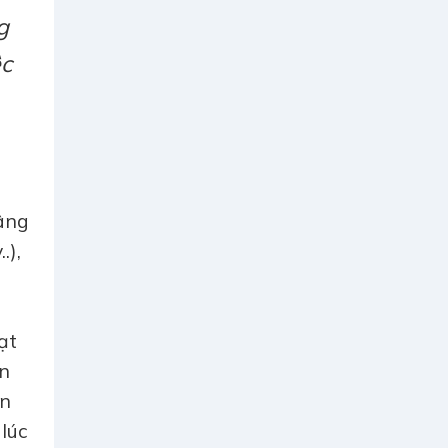
g
ệc
âng
.),
ạt
ạn
in
lúc