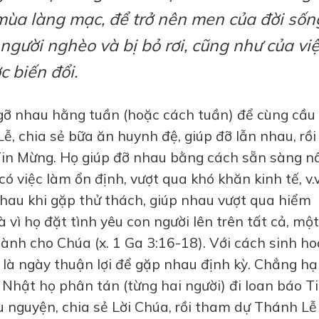
a làng mạc, để trở nên men của đời sốn
 người nghèo và bị bỏ rơi, cũng như của vi
c biến đổi.
ỡ nhau hằng tuần (hoặc cách tuần) để cùng cầu
, chia sẻ bữa ăn huynh đệ, giúp đỡ lẫn nhau, rồi
Tin Mừng. Họ giúp đỡ nhau bằng cách sẵn sàng n
 việc làm ổn định, vượt qua khó khăn kinh tế, v.v.
nhau khi gặp thử thách, giúp nhau vượt qua hiểm
 vì họ đặt tình yêu con người lên trên tất cả, một
 dành cho Chúa (x. 1 Ga 3:16-18). Với cách sinh ho
là ngày thuận lợi để gặp nhau định kỳ. Chẳng h
Nhật họ phân tán (từng hai người) đi loan báo T
nguyện, chia sẻ Lời Chúa, rồi tham dự Thánh Lễ 