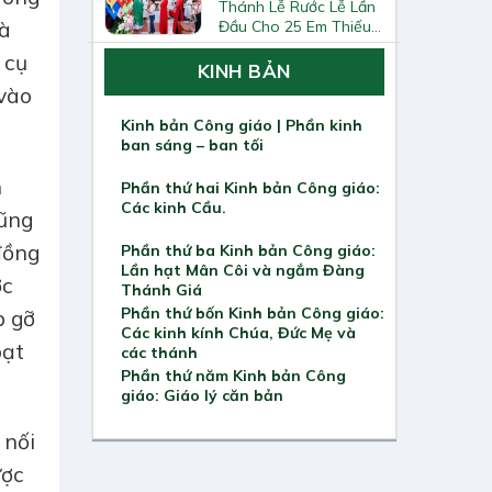
Thánh Lễ Rước Lễ Lần
và
Đầu Cho 25 Em Thiếu
Nhi
 cụ
KINH BẢN
 vào
Kinh bản Công giáo | Phần kinh
ban sáng – ban tối
n
Phần thứ hai Kinh bản Công giáo:
Các kinh Cầu.
Cũng
đồng
Phần thứ ba Kinh bản Công giáo:
Lần hạt Mân Côi và ngắm Đàng
ớc
Thánh Giá
Phần thứ bốn Kinh bản Công giáo:
p gỡ
Các kinh kính Chúa, Đức Mẹ và
oạt
các thánh
Phần thứ năm Kinh bản Công
giáo: Giáo lý căn bản
 nối
ược