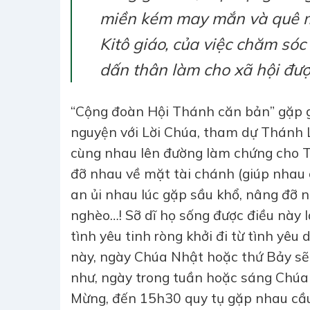
miền kém may mắn và quê mù
Kitô giáo, của việc chăm sóc
dấn thân làm cho xã hội đượ
“Cộng đoàn Hội Thánh căn bản” gặp g
nguyện với Lời Chúa, tham dự Thánh Lễ
cùng nhau lên đường làm chứng cho 
đỡ nhau về mặt tài chánh (giúp nhau có
an ủi nhau lúc gặp sầu khổ, nâng đỡ 
nghèo…! Sỡ dĩ họ sống được điều này là
tình yêu tinh ròng khởi đi từ tình yêu
này, ngày Chúa Nhật hoặc thứ Bảy sẽ 
như, ngày trong tuần hoặc sáng Chúa 
Mừng, đến 15h30 quy tụ gặp nhau cầu 