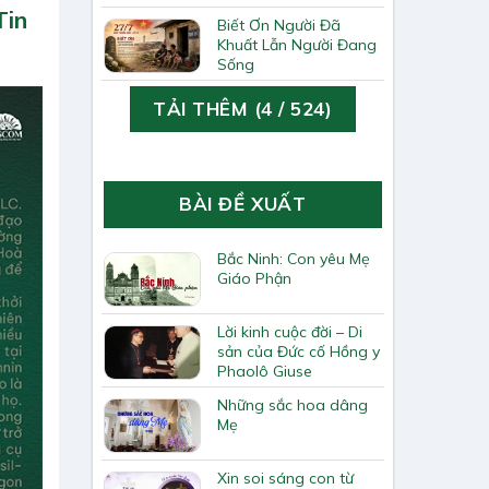
Tin
Biết Ơn Người Đã
Khuất Lẫn Người Đang
Sống
TẢI THÊM
(
4
/ 524)
BÀI ĐỀ XUẤT
Bắc Ninh: Con yêu Mẹ
Giáo Phận
Lời kinh cuộc đời – Di
sản của Đức cố Hồng y
Phaolô Giuse
Những sắc hoa dâng
Mẹ
Xin soi sáng con từ