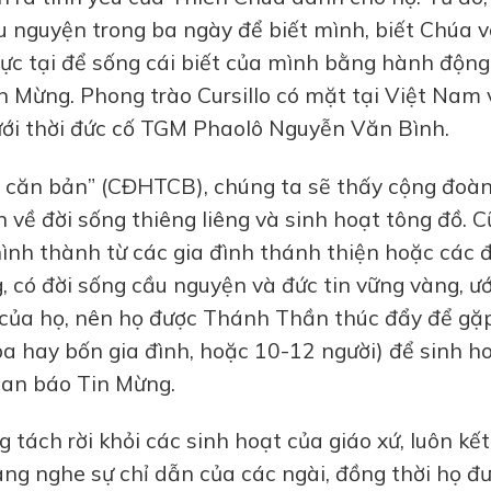
u nguyện trong ba ngày để biết mình, biết Chúa 
 thực tại để sống cái biết của mình bằng hành động
in Mừng. Phong trào Cursillo có mặt tại Việt Nam
ưới thời đức cố TGM Phaolô Nguyễn Văn Bình.
h căn bản” (CĐHTCB), chúng ta sẽ thấy cộng đoà
n về đời sống thiêng liêng và sinh hoạt tông đồ. 
ình thành từ các gia đình thánh thiện hoặc các 
, có đời sống cầu nguyện và đức tin vững vàng, ư
của họ, nên họ được Thánh Thần thúc đẩy để gặ
 hay bốn gia đình, hoặc 10-12 người) để sinh h
loan báo Tin Mừng.
ách rời khỏi các sinh hoạt của giáo xứ, luôn kết
vâng nghe sự chỉ dẫn của các ngài, đồng thời họ đ