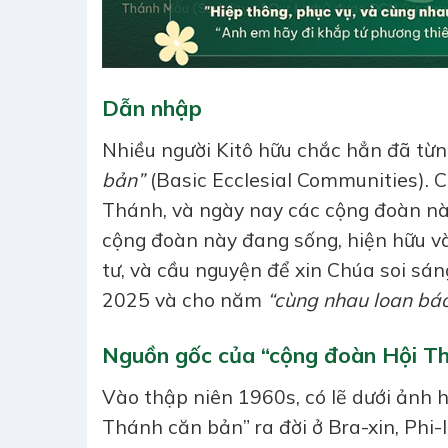
Dẫn nhập
Nhiều người Kitô hữu chắc hẳn đã từn
bản”
(Basic Ecclesial Communities). C
Thánh, và ngày nay các cộng đoàn này
cộng đoàn này đang sống, hiện hữu và
tư, và cầu nguyện để xin Chúa soi sá
2025 và cho năm
“cùng nhau loan bá
Nguồn gốc của “cộng đoàn Hội T
Vào thập niên 1960s, có lẽ dưới ảnh 
Thánh căn bản” ra đời ở Bra-xin, Phi-