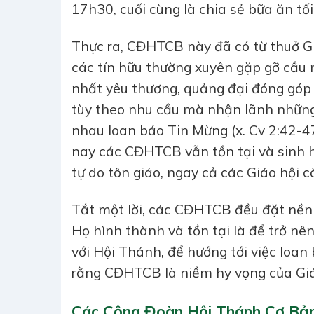
17h30, cuối cùng là chia sẻ bữa ăn tối
Thực ra, CĐHTCB này đã có từ thuở Giá
các tín hữu thường xuyên gặp gỡ cầu 
nhất yêu thương, quảng đại đóng góp 
tùy theo nhu cầu mà nhận lãnh những 
nhau loan báo Tin Mừng (x. Cv 2:42-47
nay các CĐHTCB vẫn tồn tại và sinh h
tự do tôn giáo, ngay cả các Giáo hội c
Tắt một lời, các CĐHTCB đều đặt nền 
Họ hình thành và tồn tại là để trở nê
với Hội Thánh, để hướng tới việc loa
rằng CĐHTCB là niềm hy vọng của Giá
Các Cộng Đoàn Hội Thánh Cơ Bản