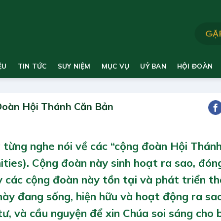
ỆU
TIN TỨC
SUY NIỆM
MỤC VỤ
UỶ BAN
HỘI ĐOÀN
Đoàn Hội Thánh Căn Bản
ã từng nghe nói về các “cộng đoàn Hội Thán
ities). Cộng đoàn này sinh hoạt ra sao, đón
 các cộng đoàn này tồn tại và phát triển th
ày đang sống, hiện hữu và hoạt động ra sa
tư, và cầu nguyện để xin Chúa soi sáng cho 