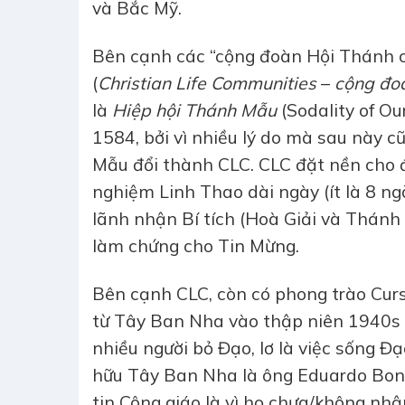
và Bắc Mỹ.
Bên cạnh các “cộng đoàn Hội Thánh c
(
Christian Life Communities
–
cộng đoà
là
Hiệp hội Thánh Mẫu
(Sodality of O
1584, bởi vì nhiều lý do mà sau này 
Mẫu đổi thành CLC. CLC đặt nền cho đờ
nghiệm Linh Thao dài ngày (ít là 8 n
lãnh nhận Bí tích (Hoà Giải và Thánh
làm chứng cho Tin Mừng.
Bên cạnh CLC, còn có phong trào Curs
từ Tây Ban Nha vào thập niên 1940s g
nhiều người bỏ Đạo, lơ là việc sống Đạ
hữu Tây Ban Nha là ông Eduardo Bonni
tin Công giáo là vì họ chưa/không nhậ