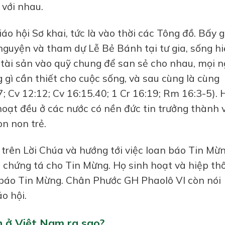
 với nhau.
o hội Sơ khai, tức là vào thời các Tông đồ. Bấy g
nguyện và tham dự Lễ Bẻ Bánh tại tư gia, sống h
tài sản vào quỹ chung để san sẻ cho nhau, mọi n
gì cần thiết cho cuộc sống, và sau cùng là cùng
; Cv 12:12; Cv 16:15.40; 1 Cr 16:19; Rm 16:3-5). 
oạt đều ở các nước có nền đức tin trưởng thành 
òn non trẻ.
trên Lời Chúa và hướng tới việc loan báo Tin Mừn
n chứng tá cho Tin Mừng. Họ sinh hoạt và hiệp th
n báo Tin Mừng. Chân Phước GH Phaolô VI còn nói
o hội.
 ở Việt Nam ra sao?