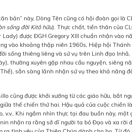
ăn bản” này, Dòng Tên cũng có hội đoàn gọi là C
n sống đời Kitô hữu
). Thực chất, tiền thân của C
ur Lady) được ĐGH Gregory XIII chuẩn nhận vào 
cũng vào khoảng thập niên 1960s, Hiệp hội Thánh
i sống thiêng liêng và sứ vụ trên Linh đạo Inhã,
gày), thường xuyên gặp nhau cầu nguyện, siêng n
 Thể), sẵn sàng lãnh nhận sứ vụ theo khả năng đ
illo cũng được khởi xướng từ các giáo hữu, bắt n
iữa thế chiến thứ hai. Hậu quả của cuộc chiến l
o, v.v.. Khi ngắm nhìn thực tại đau buồn này, một 
n nhận ra rằng sở dĩ người ta bỏ Đạo và xa rời 
n ra tình yêu của Thiên Chúa dành cho họ. Từ đó,