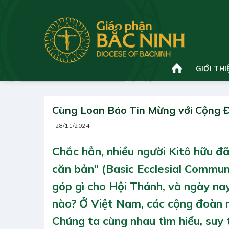
Bỏ
qua
nội
dung
GIỚI THI
Cùng Loan Báo Tin Mừng với Cộng 
28/11/2024
Chắc hẳn, n
hiều người Kitô hữu đ
căn bản” (Basic Ecclesial Commun
góp gì cho Hội Thánh, và ngày nay
nào? Ở Việt Nam, các cộng đoàn n
Chúng ta cùng nhau tìm hiểu, suy 