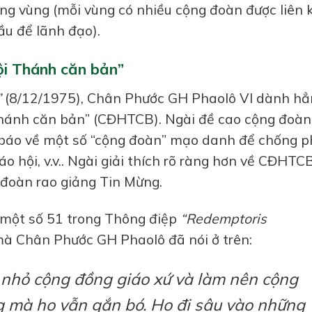
ong vùng (mỗi vùng có nhiều cộng đoàn được liên 
ầu để lãnh đạo).
ội Thánh căn bản”
”
(8/12/1975), Chân Phước GH Phaolô VI dành hẳ
Thánh căn bản” (CĐHTCB). Ngài đề cao cộng đoàn
 báo về một số “cộng đoàn” mạo danh để chống 
áo hội, v.v.. Ngài giải thích rõ ràng hơn về CĐHTC
 đoàn rao giảng Tin Mừng.
 một số 51 trong Thông điệp
“Redemptoris
mà Chân Phước GH Phaolô đã nói ở trên:
nhỏ cộng đồng giáo xứ và làm nên cộng
g mà họ vẫn gắn bó. Họ đi sâu vào những