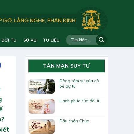
ĐỜI TU
SỨ VỤ
TƯ LIỆU
TẢN MẠN SUY TƯ
Dòng tâm sự của cô
bé dự tu
h
g
Hạnh phúc của đời tu
ế
o?
Dấu chân Chúa
biết