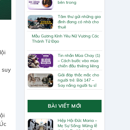
bên trong
Tâm thư gửi những gia
đình đang có nhà cho
thuê
Mẫu Gương Kính Yêu Nữ Vương Các
Thánh Tử Đạo
Hội
Tin nhắn Mùa Chay (1)
– Cách bước vào mùa
chiến đấu thiêng liêng
 suy
Giải đáp thắc mắc cho
người trẻ: Bài 147 –
Say nắng người tu sĩ
BÀI VIẾT MỚI
ội
Hiệp Hội Đức Maria –
 Úc
Mẹ Sự Sống: Mừng lễ