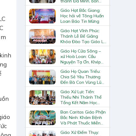
thánh Đa Minh, bổn
mạng Hiệp Hội
Giáo Hạt Bắc Giang:
Học hỏi về Tông Huấn
LC
Loan Báo Tin Mừng
LC
Giáo Hạt Vĩnh Phúc:
Thánh Lễ Bế Giảng
năm
Khóa Đào Tạo Giáo Lý
Viên – Huynh Trưởng
Giáo Họ Cửa Sông –
Cấp II
 kinh
xứ Hoà Loan: Cầu
Nguyện Tạ Ơn, Khép
ăng
Lại Khóa Huấn Luyện
Giáo Họ Quan Triều:
ể
Giáo Lý Viên Cấp II
Chia Sẻ Yêu Thương
Đến Bà Con Vùng Lũ
Lai Châu
Giáo Xứ Lực Tiến:
Thiếu Nhi Thánh Thể
guồn
Tổng Kết Năm Học
à
Giáo Lý
Ban Caritas Giáo Phận
giáo
Bắc Ninh: Khám Bệnh
Và Phát Thuốc Miễn
đức
Phí Tại Giáo Xứ Đồng
Giáo Xứ Điềm Thụy:
Chương
 ông