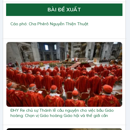
BÀI ĐỀ XUẤT
Cáo phó: Cha Phêrô Nguyễn Thiện Thuật
ĐHY Re chủ sự Thánh lễ cầu nguyện cho việc bầu Giáo
hoàng: Chọn vị Giáo hoàng Giáo hội và thế giới cần