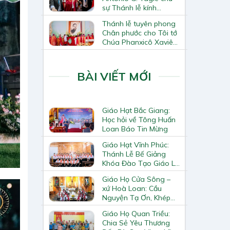
sự Thánh lễ kính
Thánh Tô-ma Tông đồ
Thánh lễ tuyên phong
tại Nhà thờ Chính tòa
Chân phước cho Tôi tớ
Hà Nội
Chúa Phanxicô Xaviê
Trương Bửu Diệp
BÀI VIẾT MỚI
Giáo Hạt Bắc Giang:
Học hỏi về Tông Huấn
Loan Báo Tin Mừng
Giáo Hạt Vĩnh Phúc:
Thánh Lễ Bế Giảng
Khóa Đào Tạo Giáo Lý
Viên – Huynh Trưởng
Giáo Họ Cửa Sông –
Cấp II
xứ Hoà Loan: Cầu
Nguyện Tạ Ơn, Khép
Lại Khóa Huấn Luyện
Giáo Họ Quan Triều:
Giáo Lý Viên Cấp II
Chia Sẻ Yêu Thương