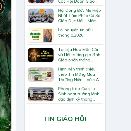
Các Hội Đoàn Giáo
Hạt Bắc Giang
Hội Dòng Đức Mẹ Hiệp
Nhất: Làm Phép Cơ Sở
Giáo Dục Mới – Mầm
Non Thiên Ân
Lời nguyện tín hữu
tháng 8.2026
Tài liệu Hoa Mân Côi
và Hội trưởng gia đình
Giáo phận tháng
8.2026
Hình nền trình chiếu
theo Tin Mừng Mùa
Thường Niên – năm A
Phong trào Cursillo:
Sinh hoạt trường lãnh
đạo định kỳ tháng
7/2026
TIN GIÁO HỘI