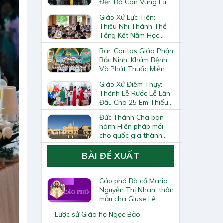
Đến Bà Con Vùng Lũ
Lai Châu
Giáo Xứ Lực Tiến:
Thiếu Nhi Thánh Thể
Tổng Kết Năm Học
Giáo Lý
Ban Caritas Giáo Phận
Bắc Ninh: Khám Bệnh
Và Phát Thuốc Miễn
Phí Tại Giáo Xứ Đồng
Giáo Xứ Điềm Thụy:
Chương
Thánh Lễ Rước Lễ Lần
Đầu Cho 25 Em Thiếu
Nhi
Đức Thánh Cha ban
hành Hiến pháp mới
cho quốc gia thành
Vatican
BÀI ĐỀ XUẤT
Cáo phó Bà cố Maria
Nguyễn Thị Nhan, thân
mẫu cha Giuse Lê
Quốc Chinh
Lược sử Giáo họ Ngọc Bảo