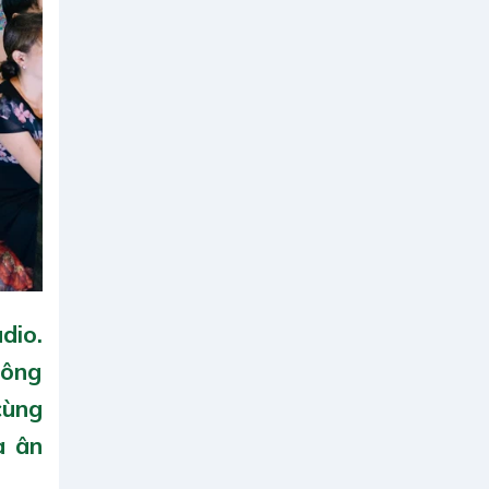
dio.
hông
cùng
a ân