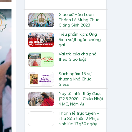
Giáo xứ Hòa Loan –
Thánh Lễ Mừng Chúa
Giáng Sinh 2023
Tiểu phẩm kịch: Ứng
Sinh vượt ngàn chông
gai
Vai trò của cha phó
theo Giáo luật
Sách ngắm 15 sự
thương khó Chúa
Giêsu
Nay tôi nhìn thấy được
(22.3.2020 – Chúa Nhật
4 MC, Năm A)
Thánh lễ trực tuyến –
Thứ Sáu tuần 2 Phục
sinh lúc 17g30 ngày
24.4.2020