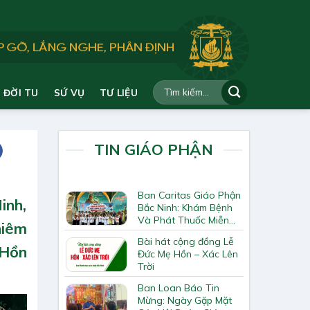
ĐỜI TU
SỨ VỤ
TƯ LIỆU
TIN GIÁO PHẬN
Ban Caritas Giáo Phận
inh,
Bắc Ninh: Khám Bệnh
Và Phát Thuốc Miễn
hiêm
Phí Tại Giáo Xứ Đồng
Bài hát cộng đồng Lễ
Chương
 Hồn
Đức Mẹ Hồn – Xác Lên
Trời
Ban Loan Báo Tin
Mừng: Ngày Gặp Mặt