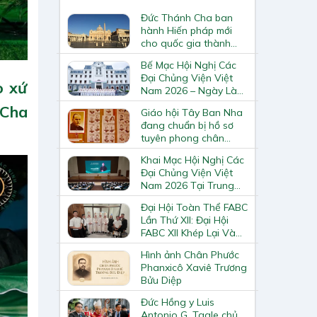
Đức Thánh Cha ban
hành Hiến pháp mới
cho quốc gia thành
Vatican
Bế Mạc Hội Nghị Các
Đại Chủng Viện Việt
o xứ
Nam 2026 – Ngày Làm
Việc Cuối Cùng
 Cha
Giáo hội Tây Ban Nha
đang chuẩn bị hồ sơ
tuyên phong chân
phước và phong thánh
Khai Mạc Hội Nghị Các
cho 3.344 vị
Đại Chủng Viện Việt
Nam 2026 Tại Trung
Tâm Mục Vụ Giáo
Đại Hội Toàn Thể FABC
Phận Vinh
Lần Thứ XII: Đại Hội
FABC XII Khép Lại Và
Mở Ra Một Hành Trình
Hình ảnh Chân Phước
Mới Cho Giáo Hội Tại
Phanxicô Xaviê Trương
Châu Á
Bửu Diệp
Đức Hồng y Luis
Antonio G. Tagle chủ