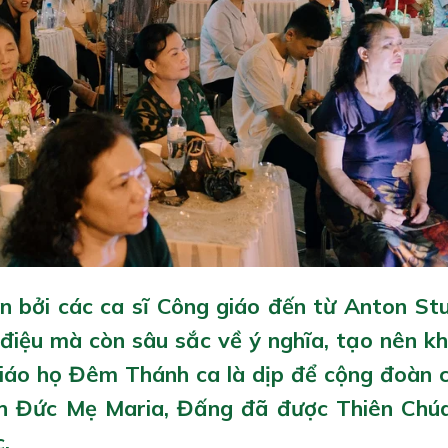
 bởi các ca sĩ Công giáo đến từ Anton Stu
i điệu mà còn sâu sắc về ý nghĩa, tạo nên k
Giáo họ Đêm Thánh ca là dịp để cộng đoàn 
nh Đức Mẹ Maria, Đấng đã được Thiên Chú
.