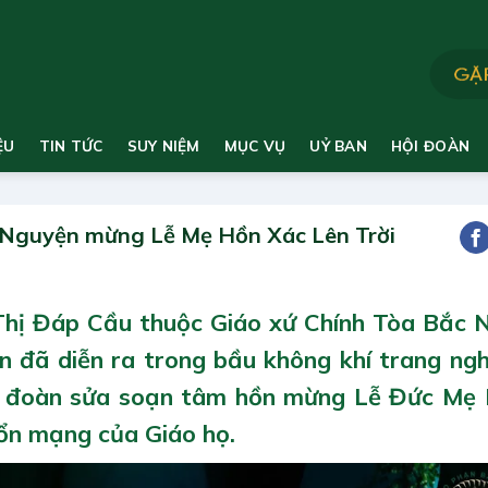
ỆU
TIN TỨC
SUY NIỆM
MỤC VỤ
UỶ BAN
HỘI ĐOÀN
 Nguyện mừng Lễ Mẹ Hồn Xác Lên Trời
Thị Đáp Cầu thuộc Giáo xứ Chính Tòa Bắc N
n đã diễn ra trong bầu không khí trang ng
g đoàn sửa soạn tâm hồn mừng Lễ Đức Mẹ
Bổn mạng của Giáo họ.