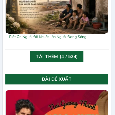
Biết Ơn Người Đã Khuất Lẫn Người Đang Sống
TẢI THÊM
(
4
/ 524)
BÀI ĐỀ XUẤT