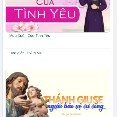
Mùa Xuân Của Tình Yêu
Đơn giản…chỉ là Mẹ!