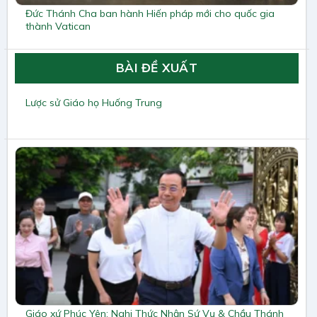
Đức Thánh Cha ban hành Hiến pháp mới cho quốc gia
thành Vatican
BÀI ĐỀ XUẤT
Lược sử Giáo họ Huống Trung
Giáo xứ Phúc Yên: Nghi Thức Nhận Sứ Vụ & Chầu Thánh