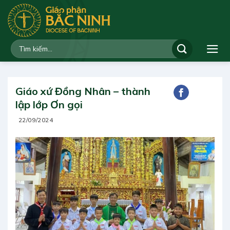
Bỏ
qua
nội
dung
Giáo xứ Đồng Nhân – thành
lập lớp Ơn gọi
22/09/2024