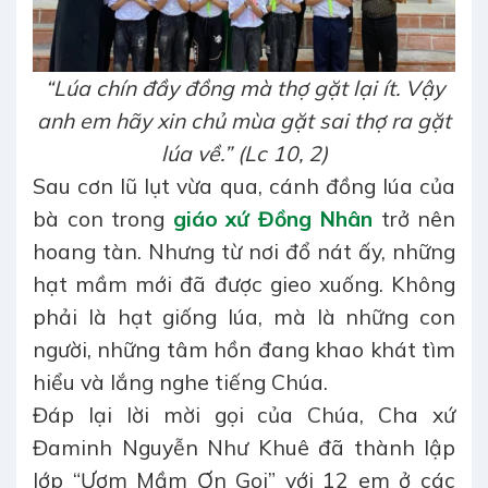
“Lúa chín đầy đồng mà thợ gặt lại ít. Vậy
anh em hãy xin chủ mùa gặt sai thợ ra gặt
lúa về.” (Lc 10, 2)
Sau cơn lũ lụt vừa qua, cánh đồng lúa của
bà con trong
giáo xứ Đồng Nhân
trở nên
hoang tàn. Nhưng từ nơi đổ nát ấy, những
hạt mầm mới đã được gieo xuống. Không
phải là hạt giống lúa, mà là những con
người, những tâm hồn đang khao khát tìm
hiểu và lắng nghe tiếng Chúa.
Đáp lại lời mời gọi của Chúa, Cha xứ
Đaminh Nguyễn Như Khuê đã thành lập
lớp “Ươm Mầm Ơn Gọi” với 12 em ở các