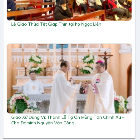
Lễ Giao Thừa Tết Giáp Thìn tại họ Ngọc Liễn
Giáo Xứ Dũng Vi: Thánh Lễ Tạ Ơn Mừng Tân Chính Xứ –
Cha Đaminh Nguyễn Văn Công