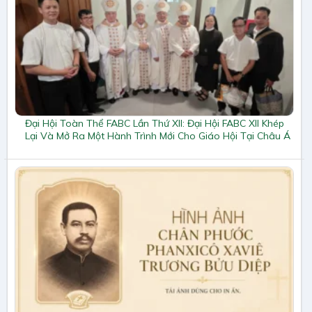
Đại Hội Toàn Thể FABC Lần Thứ XII: Đại Hội FABC XII Khép
Lại Và Mở Ra Một Hành Trình Mới Cho Giáo Hội Tại Châu Á