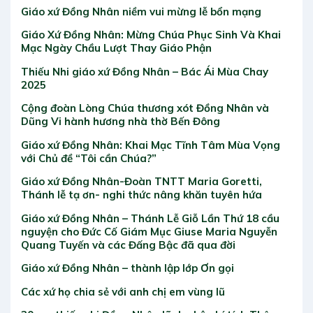
Giáo xứ Đồng Nhân niềm vui mừng lễ bổn mạng
Giáo Xứ Đồng Nhân: Mừng Chúa Phục Sinh Và Khai
Mạc Ngày Chầu Lượt Thay Giáo Phận
Thiếu Nhi giáo xứ Đồng Nhân – Bác Ái Mùa Chay
2025
Cộng đoàn Lòng Chúa thương xót Đồng Nhân và
Dũng Vi hành hương nhà thờ Bến Đông
Giáo xứ Đồng Nhân: Khai Mạc Tĩnh Tâm Mùa Vọng
với Chủ đề “Tôi cần Chúa?”
Giáo xứ Đồng Nhân-Đoàn TNTT Maria Goretti,
Thánh lễ tạ ơn- nghi thức nâng khăn tuyên hứa
Giáo xứ Đồng Nhân – Thánh Lễ Giỗ Lần Thứ 18 cầu
nguyện cho Đức Cố Giám Mục Giuse Maria Nguyễn
Quang Tuyến và các Đấng Bậc đã qua đời
Giáo xứ Đồng Nhân – thành lập lớp Ơn gọi
Các xứ họ chia sẻ với anh chị em vùng lũ