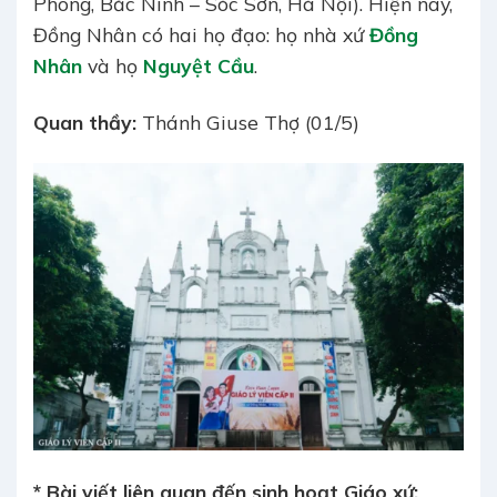
Phong, Bắc Ninh – Sóc Sơn, Hà Nội). Hiện nay,
Đồng Nhân có hai họ đạo: họ nhà xứ
Đồng
Nhân
và họ
Nguyệt Cầu
.
Quan thầy:
Thánh Giuse Thợ (01/5)
* Bài viết liên quan đến sinh hoạt Giáo xứ: