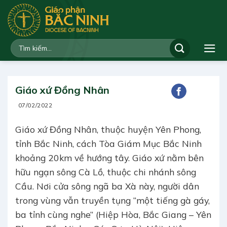
Bỏ
qua
nội
dung
Giáo xứ Đồng Nhân
07/02/2022
Giáo xứ Đồng Nhân, thuộc huyện Yên Phong,
tỉnh Bắc Ninh, cách Tòa Giám Mục Bắc Ninh
khoảng 20km về hướng tây. Giáo xứ nằm bên
hữu ngạn sông Cà Lồ, thuộc chi nhánh sông
Cầu. Nơi cửa sông ngã ba Xà này, người dân
trong vùng vẫn truyền tụng “một tiếng gà gáy,
ba tỉnh cùng nghe” (Hiệp Hòa, Bắc Giang – Yên