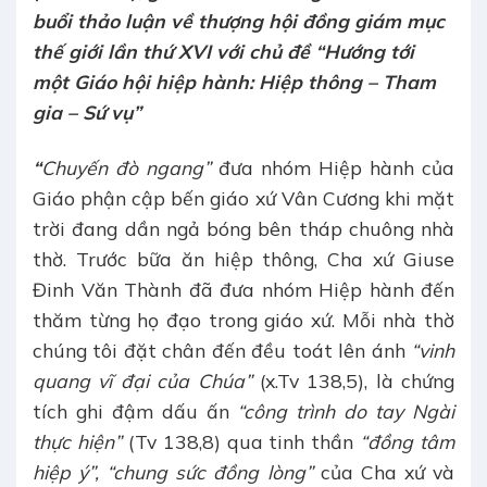
buổi thảo luận về thượng hội đồng giám mục
thế giới lần thứ XVI với chủ đề “Hướng tới
một Giáo hội hiệp hành: Hiệp thông – Tham
gia – Sứ vụ”
“
Chuyến đò ngang”
đưa nhóm Hiệp hành của
Giáo phận cập bến giáo xứ Vân Cương khi mặt
trời đang dần ngả bóng bên tháp chuông nhà
thờ. Trước bữa ăn hiệp thông, Cha xứ Giuse
Đinh Văn Thành đã đưa nhóm Hiệp hành đến
thăm từng họ đạo trong giáo xứ. Mỗi nhà thờ
chúng tôi đặt chân đến đều toát lên ánh
“vinh
quang vĩ đại của Chúa”
(x.Tv 138,5), là chứng
tích ghi đậm dấu ấn
“công trình do tay Ngài
thực hiện”
(Tv 138,8) qua tinh thần
“đồng tâm
hiệp ý”
,
“chung sức đồng lòng”
của Cha xứ và