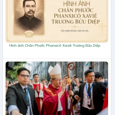
Hình ảnh Chân Phước Phanxicô Xaviê Trương Bửu Diệp