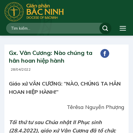
Bỏ
qua
nội
dung
Gx. Vân Cương: Nào chúng ta
hân hoan hiệp hành
28/04/2022
Giáo xứ VÂN CƯƠNG: “NÀO, CHÚNG TA HÂN
HOAN HIỆP HÀNH!”
Têrêsa Nguyễn Phượng
Tối thứ tư sau Chúa nhật II Phục sinh
(28.4.2022), giáo xứ Vân Cương đã tổ chức