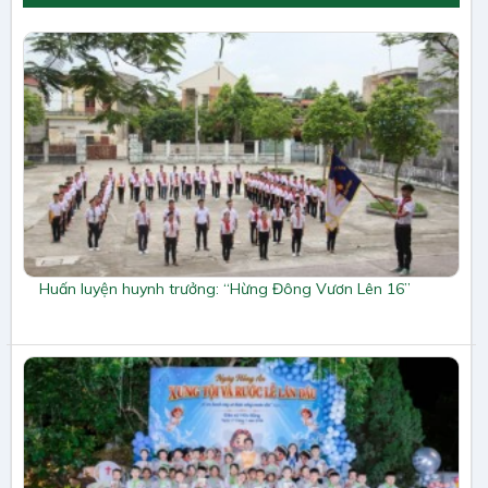
Huấn luyện huynh trưởng: “Hừng Đông Vươn Lên 16”