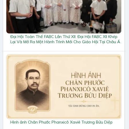
Đại Hội Toàn Thể FABC Lần Thứ XII: Đại Hội FABC XII Khép
Lại Và Mở Ra Một Hành Trình Mới Cho Giáo Hội Tại Châu Á
Hình ảnh Chân Phước Phanxicô Xaviê Trương Bửu Diệp