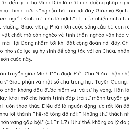
phận đến giáo họ Minh Dân là một con đường ghập ng
 như chính cuộc sống của bà con nơi đây. Giáo xứ Bạch
 em người Kinh, mà còn là nơi hội tụ của nhiều anh chị
, Mường, Giao, Mông. Phần lớn cuộc sống của bà con r
 vật chất mà còn nghèo về tinh thần, nghèo văn hóa 
 mà Hội Dòng nhắm tới khi đặt cộng đoàn nơi đây. Ch
nhỏ sức lực, sự hy sinh để cộng tác với ơn Chúa, nhằ
 sơn cước này.
àn truyền giáo Minh Dân được Đức Cha Giáo phận chủ
Tu sĩ Giáo phận và một số cha trong hạt Tuyên Quang.
áo phận không dấu được niềm vui và sự hy vọng. Hẳn l
 đây, khai mở cho hành trình đáp trả sứ mệnh truyền g
i luôn thao thức. Điều đó là nguồn động lực rất lớn đ
 như lời thánh Phê-rô tông đồ nói: ” Những thử thách 
hơn vàng gấp bội.” (x.1Pr 1,7) Như thế, không có lý do 