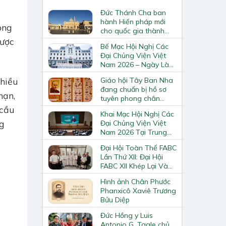
Đức Thánh Cha ban
hành Hiến pháp mới
ọng
cho quốc gia thành
Vatican
được
Bế Mạc Hội Nghị Các
Đại Chủng Viện Việt
Nam 2026 – Ngày Làm
Việc Cuối Cùng
Giáo hội Tây Ban Nha
nhiều
đang chuẩn bị hồ sơ
hạn,
tuyên phong chân
phước và phong thánh
 cầu
Khai Mạc Hội Nghị Các
cho 3.344 vị
g
Đại Chủng Viện Việt
Nam 2026 Tại Trung
Tâm Mục Vụ Giáo
Đại Hội Toàn Thể FABC
Phận Vinh
Lần Thứ XII: Đại Hội
FABC XII Khép Lại Và
Mở Ra Một Hành Trình
Hình ảnh Chân Phước
Mới Cho Giáo Hội Tại
Phanxicô Xaviê Trương
Châu Á
Bửu Diệp
Đức Hồng y Luis
Antonio G. Tagle chủ