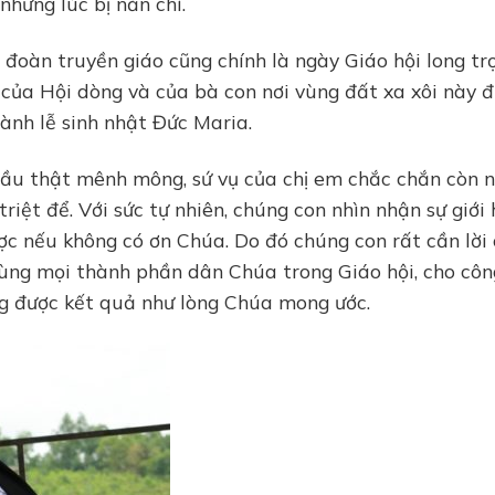
những lúc bị nản chí.
 đoàn truyền giáo cũng chính là ngày Giáo hội long tr
 của Hội dòng và của bà con nơi vùng đất xa xôi này 
hành lễ sinh nhật Đức Maria.
 cầu thật mênh mông, sứ vụ của chị em chắc chắn còn 
riệt để. Với sức tự nhiên, chúng con nhìn nhận sự giới 
ợc nếu không có ơn Chúa. Do đó chúng con rất cần lời
cùng mọi thành phần dân Chúa trong Giáo hội, cho côn
ng được kết quả như lòng Chúa mong ước.