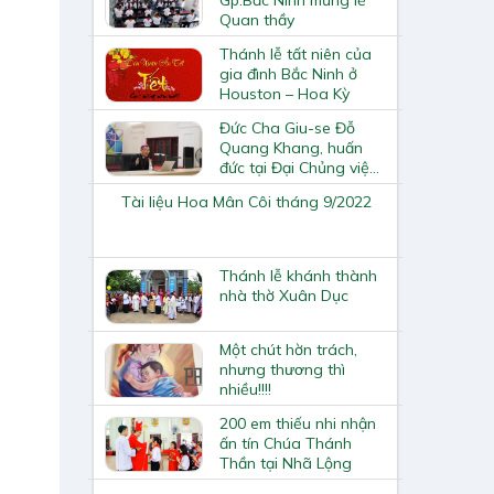
Quan thầy
Thánh lễ tất niên của
gia đình Bắc Ninh ở
Houston – Hoa Kỳ
Đức Cha Giu-se Đỗ
Quang Khang, huấn
đức tại Đại Chủng viện
Thái Bình
Tài liệu Hoa Mân Côi tháng 9/2022
Thánh lễ khánh thành
nhà thờ Xuân Dục
Một chút hờn trách,
nhưng thương thì
nhiều!!!!
200 em thiếu nhi nhận
ấn tín Chúa Thánh
Thần tại Nhã Lộng