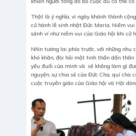
khiến người tông đồ bỏ cuộc dù có thể có 
Thật là ý nghĩa, vì ngày khánh thành cộng
cử hành lễ sinh nhật Đức Maria. Niềm vui
sánh ví như niềm vui của Giáo hội khi cử 
Nhìn tương lai phía trước, với những nhu
khó khăn, đòi hỏi một tinh thần dấn thân t
yếu đuối của mình và sẽ không làm gì đư
nguyện, sự chia sẻ của Đức Cha, quí cha 
cuộc truyền giáo của Giáo hội và Hội dò