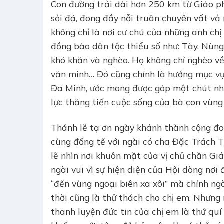
Con đường trải dài hơn 250 km từ Giáo 
sỏi đá, đong đầy nỗi truân chuyên vất vả
không chỉ là nơi cư chú của những anh chị
đồng bào dân tộc thiểu số như: Tày, Nùng
khó khăn và nghèo. Họ không chỉ nghèo về
văn minh… Đó cũng chính là hướng mục vụ
Đa Minh, ước mong được góp một chút nho 
lực thăng tiến cuộc sống của bà con vùng
Thánh lễ tạ ơn ngày khánh thành cộng đo
cùng đống tế với ngài có cha Đặc Trách 
lẽ nhìn nơi khuôn mặt của vị chủ chăn Gi
ngài vui vì sự hiện diện của Hội dòng nơi
“đến vùng ngoại biên xa xôi” mà chính ngà
thời cũng là thử thách cho chị em. Nhưng
thanh luyện đức tin của chị em là thứ quí 