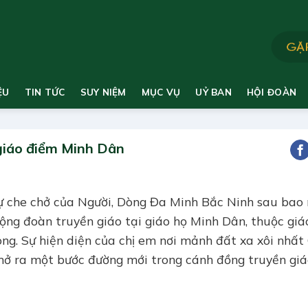
ỆU
TIN TỨC
SUY NIỆM
MỤC VỤ
UỶ BAN
HỘI ĐOÀN
giáo điểm Minh Dân
sự che chở của Người, Dòng Đa Minh Bắc Ninh sau bao
cộng đoàn truyền giáo tại giáo họ Minh Dân, thuộc giá
òng. Sự hiện diện của chị em nơi mảnh đất xa xôi nhất
 mở ra một bước đường mới trong cánh đồng truyền gi