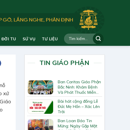
ĐỜI TU
SỨ VỤ
TƯ LIỆU
TIN GIÁO PHẬN
Ban Caritas Giáo Phận
 nỗ
Bắc Ninh: Khám Bệnh
Và Phát Thuốc Miễn
o xứ
Phí Tại Giáo Xứ Đồng
 Giáo
Bài hát cộng đồng Lễ
Chương
Đức Mẹ Hồn – Xác Lên
áo
Trời
Ban Loan Báo Tin
Mừng: Ngày Gặp Mặt