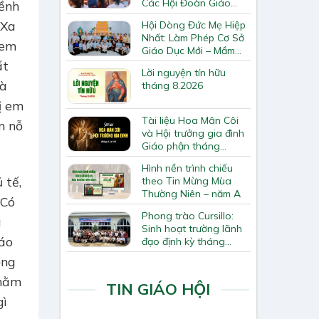
Các Hội Đoàn Giáo
hềnh
Hạt Bắc Giang
 Xa
Hội Dòng Đức Mẹ Hiệp
Nhất: Làm Phép Cơ Sở
 em
Giáo Dục Mới – Mầm
Non Thiên Ân
ất
Lời nguyện tín hữu
và
tháng 8.2026
ị em
Tài liệu Hoa Mân Côi
m nỗ
và Hội trưởng gia đình
Giáo phận tháng
8.2026
Hình nền trình chiếu
 tế,
theo Tin Mừng Mùa
Thường Niên – năm A
 Có
Phong trào Cursillo:
à
Sinh hoạt trường lãnh
iáo
đạo định kỳ tháng
7/2026
ồng
nhằm
TIN GIÁO HỘI
gì