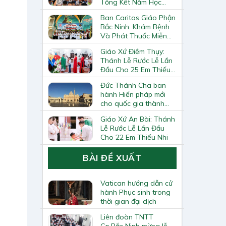
Tổng Kết Năm Học
Giáo Lý
Ban Caritas Giáo Phận
Bắc Ninh: Khám Bệnh
Và Phát Thuốc Miễn
Phí Tại Giáo Xứ Đồng
Giáo Xứ Điềm Thụy:
Chương
Thánh Lễ Rước Lễ Lần
Đầu Cho 25 Em Thiếu
Nhi
Đức Thánh Cha ban
hành Hiến pháp mới
cho quốc gia thành
Vatican
Giáo Xứ An Bài: Thánh
Lễ Rước Lễ Lần Đầu
Cho 22 Em Thiếu Nhi
BÀI ĐỀ XUẤT
Vatican hướng dẫn cử
hành Phục sinh trong
thời gian đại dịch
Liên đoàn TNTT
Gp.Bắc Ninh mừng lễ