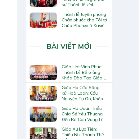
sự Thánh lễ kính
Thánh Tô-ma Tông đồ
Thánh lễ tuyên phong
tại Nhà thờ Chính tòa
Chân phước cho Tôi tớ
Hà Nội
Chúa Phanxicô Xaviê
Trương Bửu Diệp
BÀI VIẾT MỚI
Giáo Hạt Vĩnh Phúc:
Thánh Lễ Bế Giảng
Khóa Đào Tạo Giáo Lý
Viên – Huynh Trưởng
Giáo Họ Cửa Sông –
Cấp II
xứ Hoà Loan: Cầu
Nguyện Tạ Ơn, Khép
Lại Khóa Huấn Luyện
Giáo Họ Quan Triều:
Giáo Lý Viên Cấp II
Chia Sẻ Yêu Thương
Đến Bà Con Vùng Lũ
Lai Châu
Giáo Xứ Lực Tiến:
Thiếu Nhi Thánh Thể