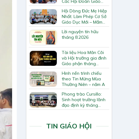
Các Hội Đoàn Giáo
Hạt Bắc Giang
Hội Dòng Đức Mẹ Hiệp
Nhất: Làm Phép Cơ Sở
Giáo Dục Mới – Mầm
Non Thiên Ân
Lời nguyện tín hữu
tháng 8.2026
Tài liệu Hoa Mân Côi
và Hội trưởng gia đình
Giáo phận tháng
8.2026
Hình nền trình chiếu
theo Tin Mừng Mùa
Thường Niên – năm A
Phong trào Cursillo:
Sinh hoạt trường lãnh
đạo định kỳ tháng
7/2026
TIN GIÁO HỘI