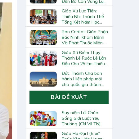
Đến Bà Con Vùng Lũ
Lai Châu
Giáo Xứ Lực Tiến:
Thiếu Nhi Thánh Thể
Tổng Kết Năm Học
Giáo Lý
Ban Caritas Giáo Phận
Bắc Ninh: Khám Bệnh
Và Phát Thuốc Miễn
Phí Tại Giáo Xứ Đồng
Giáo Xứ Điềm Thụy:
Chương
Thánh Lễ Rước Lễ Lần
Đầu Cho 25 Em Thiếu
Nhi
Đức Thánh Cha ban
hành Hiến pháp mới
cho quốc gia thành
Vatican
BÀI ĐỀ XUẤT
Suy niệm Lời Chúa:
Sống Giới Luật Yêu
Thương (CN VII TN)
Giáo Họ Đại Lợi, xứ
Phúc Yên Hân Hoan