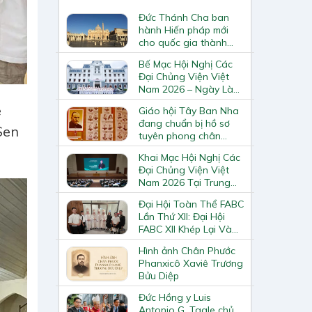
Đức Thánh Cha ban
hành Hiến pháp mới
cho quốc gia thành
Vatican
Bế Mạc Hội Nghị Các
Đại Chủng Viện Việt
Nam 2026 – Ngày Làm
Việc Cuối Cùng
e
Giáo hội Tây Ban Nha
đang chuẩn bị hồ sơ
Sen
tuyên phong chân
phước và phong thánh
Khai Mạc Hội Nghị Các
cho 3.344 vị
Đại Chủng Viện Việt
Nam 2026 Tại Trung
Tâm Mục Vụ Giáo
Đại Hội Toàn Thể FABC
Phận Vinh
Lần Thứ XII: Đại Hội
FABC XII Khép Lại Và
Mở Ra Một Hành Trình
Hình ảnh Chân Phước
Mới Cho Giáo Hội Tại
Phanxicô Xaviê Trương
Châu Á
Bửu Diệp
Đức Hồng y Luis
Antonio G. Tagle chủ