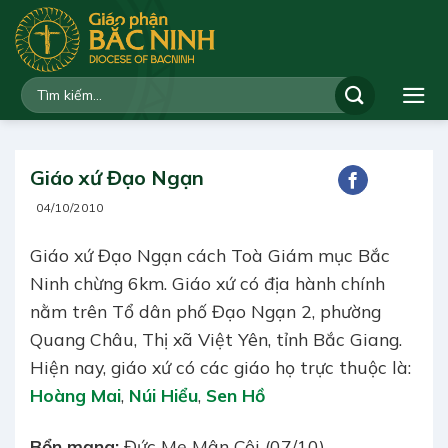
Bỏ
qua
nội
dung
Giáo xứ Đạo Ngạn
04/10/2010
Giáo xứ Đạo Ngạn cách Toà Giám mục Bắc
Ninh chừng 6km. Giáo xứ có địa hành chính
nằm trên Tổ dân phố Đạo Ngạn 2, phường
Quang Châu, Thị xã Việt Yên, tỉnh Bắc Giang.
Hiện nay, giáo xứ có các giáo họ trực thuộc là:
Hoàng Mai
,
Núi Hiểu
,
Sen Hồ
Bổn mạng:
Đức Mẹ Mân Côi (07/10)