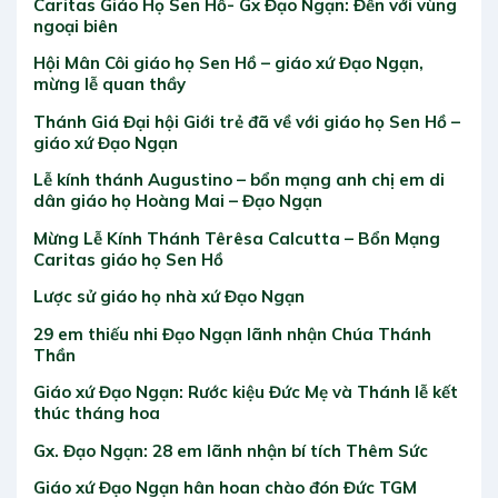
Caritas Giáo Họ Sen Hồ- Gx Đạo Ngạn: Đến với vùng
ngoại biên
Hội Mân Côi giáo họ Sen Hồ – giáo xứ Đạo Ngạn,
mừng lễ quan thầy
Thánh Giá Đại hội Giới trẻ đã về với giáo họ Sen Hồ –
giáo xứ Đạo Ngạn
Lễ kính thánh Augustino – bổn mạng anh chị em di
dân giáo họ Hoàng Mai – Đạo Ngạn
Mừng Lễ Kính Thánh Têrêsa Calcutta – Bổn Mạng
Caritas giáo họ Sen Hồ
Lược sử giáo họ nhà xứ Đạo Ngạn
29 em thiếu nhi Đạo Ngạn lãnh nhận Chúa Thánh
Thần
Giáo xứ Đạo Ngạn: Rước kiệu Đức Mẹ và Thánh lễ kết
thúc tháng hoa
Gx. Đạo Ngạn: 28 em lãnh nhận bí tích Thêm Sức
Giáo xứ Đạo Ngạn hân hoan chào đón Đức TGM