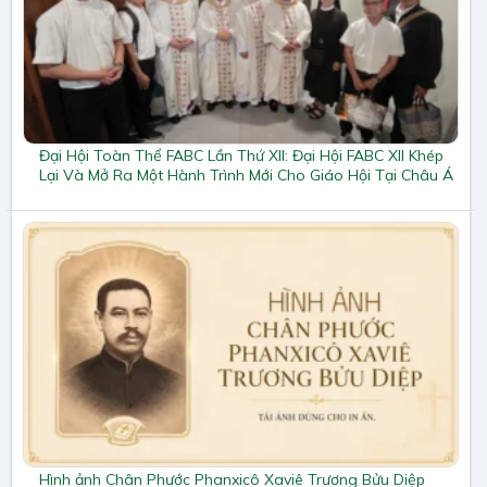
Đại Hội Toàn Thể FABC Lần Thứ XII: Đại Hội FABC XII Khép
Lại Và Mở Ra Một Hành Trình Mới Cho Giáo Hội Tại Châu Á
Hình ảnh Chân Phước Phanxicô Xaviê Trương Bửu Diệp