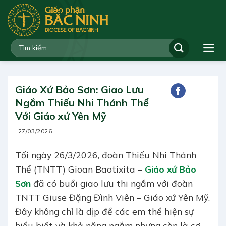
Bỏ
qua
nội
dung
Giáo Xứ Bảo Sơn: Giao Lưu
Ngắm Thiếu Nhi Thánh Thể
Với Giáo xứ Yên Mỹ
27/03/2026
Tối ngày 26/3/2026, đoàn Thiếu Nhi Thánh
Thể (TNTT) Gioan Baotixita –
Giáo xứ Bảo
Sơn
đã có buổi giao lưu thi ngắm với đoàn
TNTT Giuse Đặng Đình Viên – Giáo xứ Yên Mỹ.
Đây không chỉ là dịp để các em thể hiện sự
hiểu biết và khả năng ngắm nhưng còn là cơ