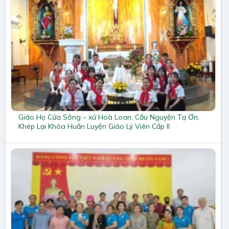
Giáo Họ Cửa Sông – xứ Hoà Loan: Cầu Nguyện Tạ Ơn,
Khép Lại Khóa Huấn Luyện Giáo Lý Viên Cấp II