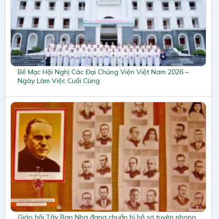
Bế Mạc Hội Nghị Các Đại Chủng Viện Việt Nam 2026 –
Ngày Làm Việc Cuối Cùng
Giáo hội Tây Ban Nha đang chuẩn bị hồ sơ tuyên phong