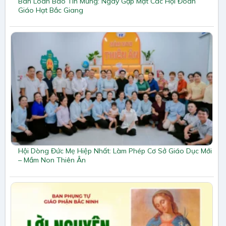
Ban Loan Báo Tin Mừng: Ngày Gặp Mặt Các Hội Đoàn
Giáo Hạt Bắc Giang
Hội Dòng Đức Mẹ Hiệp Nhất: Làm Phép Cơ Sở Giáo Dục Mới
– Mầm Non Thiên Ân