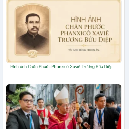
Hình ảnh Chân Phước Phanxicô Xaviê Trương Bửu Diệp