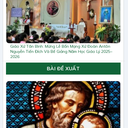
Giáo Xứ Tân Bình: Mừng Lễ Bổn Mạng Xứ Đoàn Antôn
Nguyễn Tiến Đích Và Bế Giảng Năm Học Giáo Lý 2025–
2026
BÀI ĐỀ XUẤT