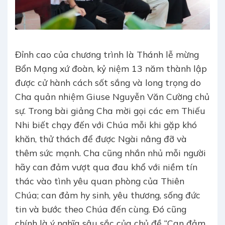
Đỉnh cao của chương trình là Thánh lễ mừng
Bổn Mạng xứ đoàn, kỷ niệm 13 năm thành lập
được cử hành cách sốt sắng và long trọng do
Cha quản nhiệm Giuse Nguyễn Văn Cường chủ
sự. Trong bài giảng Cha mời gọi các em Thiếu
Nhi biết chạy đến với Chúa mỗi khi gặp khó
khăn, thử thách để được Ngài nâng đỡ và
thêm sức mạnh. Cha cũng nhắn nhủ mỗi người
hãy can đảm vượt qua đau khổ với niềm tín
thác vào tình yêu quan phòng của Thiên
Chúa; can đảm hy sinh, yêu thương, sống đức
tin và bước theo Chúa đến cùng. Đó cũng
chính là ý nghĩa sâu sắc của chủ đề “Can đảm