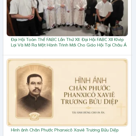
Đại Hội Toàn Thể FABC Lần Thứ XII: Đại Hội FABC XII Khép
Lại Và Mở Ra Một Hành Trình Mới Cho Giáo Hội Tại Châu Á
Hình ảnh Chân Phước Phanxicô Xaviê Trương Bửu Diệp