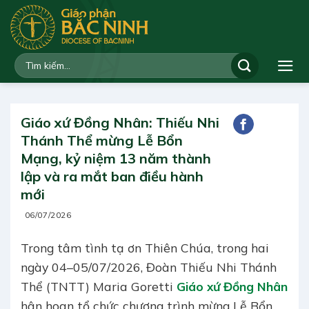
Bỏ
qua
nội
dung
Giáo xứ Đồng Nhân: Thiếu Nhi
Thánh Thể mừng Lễ Bổn
Mạng, kỷ niệm 13 năm thành
lập và ra mắt ban điều hành
mới
06/07/2026
Trong tâm tình tạ ơn Thiên Chúa, trong hai
ngày 04–05/07/2026, Đoàn Thiếu Nhi Thánh
Thể (TNTT) Maria Goretti
Giáo xứ Đồng Nhân
hân hoan tổ chức chương trình mừng Lễ Bổn