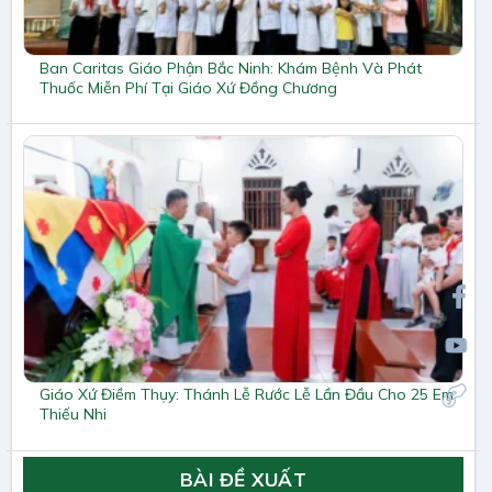
Ban Caritas Giáo Phận Bắc Ninh: Khám Bệnh Và Phát
Thuốc Miễn Phí Tại Giáo Xứ Đồng Chương
Giáo Xứ Điềm Thụy: Thánh Lễ Rước Lễ Lần Đầu Cho 25 Em
Thiếu Nhi
BÀI ĐỀ XUẤT