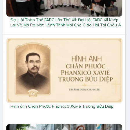
Đại Hội Toàn Thể FABC Lần Thứ XII: Đại Hội FABC XII Khép
Lại Và Mở Ra Một Hành Trình Mới Cho Giáo Hội Tại Châu Á
Hình ảnh Chân Phước Phanxicô Xaviê Trương Bửu Diệp