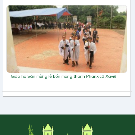
Giáo họ Sàn mừng lễ bổn mạng thánh Phanxicô Xaviê