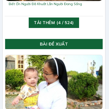
Biết Ơn Người Đã Khuất Lẫn Người Đang Sống
TẢI THÊM
(
4
/ 524)
BÀI ĐỀ XUẤT