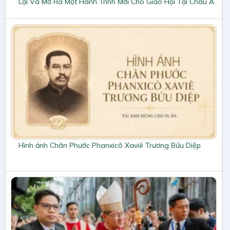
Lại Và Mở Ra Một Hành Trình Mới Cho Giáo Hội Tại Châu Á
Hình ảnh Chân Phước Phanxicô Xaviê Trương Bửu Diệp