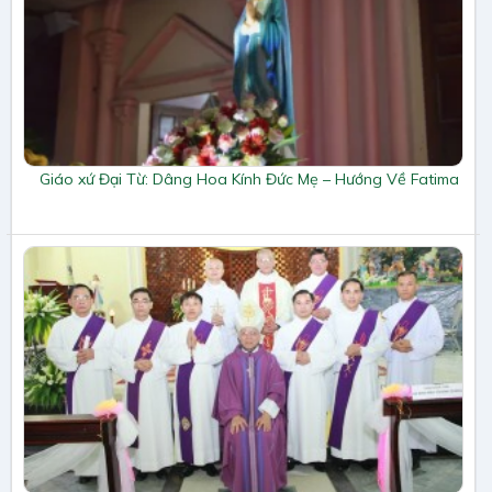
Giáo xứ Đại Từ: Dâng Hoa Kính Đức Mẹ – Hướng Về Fatima