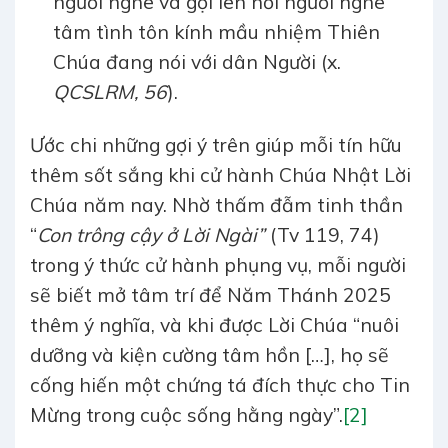
người nghe và gợi lên nơi người nghe
tâm tình tôn kính mầu nhiệm Thiên
Chúa đang nói với dân Người (x.
QCSLRM, 56
).
Ước chi những gợi ý trên giúp mỗi tín hữu
thêm sốt sắng khi cử hành Chúa Nhật Lời
Chúa năm nay. Nhờ thấm đẫm tinh thần
“
Con trông cậy ở Lời Ngài”
(Tv 119, 74)
trong ý thức cử hành phụng vụ, mỗi người
sẽ biết mở tâm trí để Năm Thánh 2025
thêm ý nghĩa, và khi được Lời Chúa “nuôi
dưỡng và kiện cường tâm hồn […], họ sẽ
cống hiến một chứng tá đích thực cho Tin
Mừng trong cuộc sống hằng ngày”.
[2]