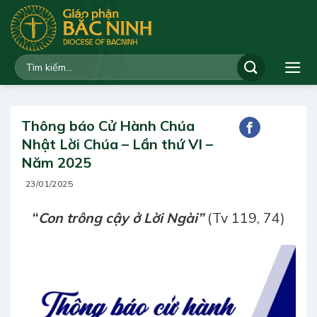
Bỏ
qua
nội
dung
Thông báo Cử Hành Chúa
Nhật Lời Chúa – Lần thứ VI –
Năm 2025
23/01/2025
“
Con trông cậy ở Lời Ngài”
(Tv 119, 74)