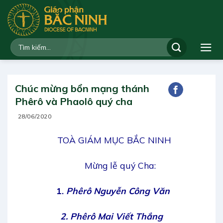
Bỏ
qua
nội
dung
Chúc mừng bổn mạng thánh
Phêrô và Phaolô quý cha
28/06/2020
TOÀ GIÁM MỤC BẮC NINH
Mừng lễ quý Cha:
1.
Phêrô Nguyễn Công Văn
2.
Phêrô Mai Viết Thắng