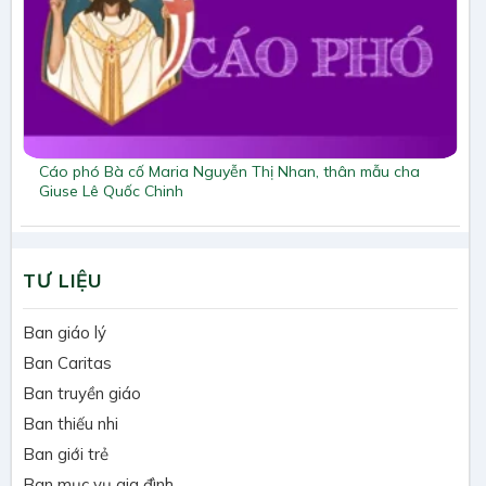
Cáo phó Bà cố Maria Nguyễn Thị Nhan, thân mẫu cha
Giuse Lê Quốc Chinh
TƯ LIỆU
Ban giáo lý
Ban Caritas
Ban truyền giáo
Ban thiếu nhi
Ban giới trẻ
Ban mục vụ gia đình