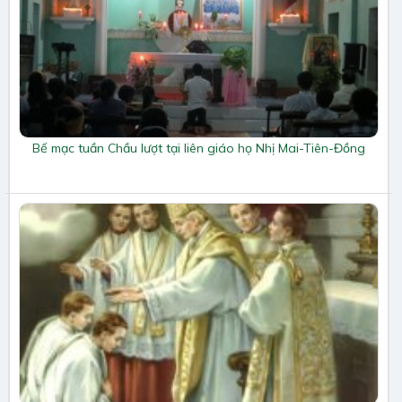
Bế mạc tuần Chầu lượt tại liên giáo họ Nhị Mai-Tiên-Đồng