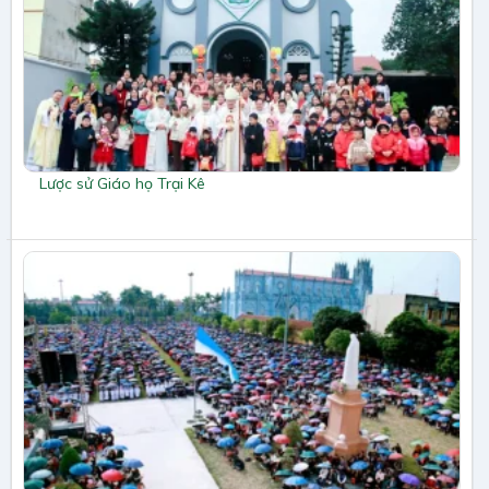
Lược sử Giáo họ Trại Kê