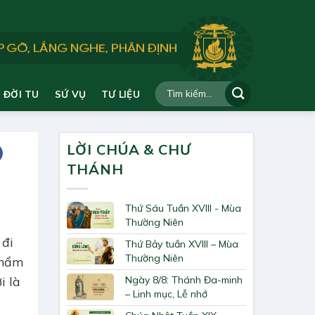
ĐỜI TU
SỨ VỤ
TƯ LIỆU
LỜI CHÚA & CHƯ
THÁNH
Thứ Sáu Tuần XVIII - Mùa
Thường Niên
 đi
Thứ Bảy tuần XVIII – Mùa
Thường Niên
 phẩm
Ngày 8/8: Thánh Đa-minh
i là
– Linh mục, Lễ nhớ