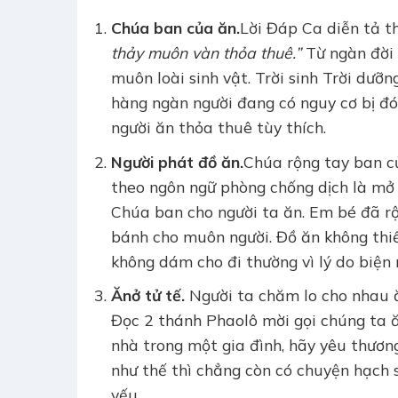
Chúa ban của ăn.
Lời Đáp Ca diễn tả th
thảy muôn vàn thỏa thuê.”
Từ ngàn đời 
muôn loài sinh vật. Trời sinh Trời d
hàng ngàn người đang có nguy cơ bị đó
người ăn thỏa thuê tùy thích.
Người phát đồ ăn.
Chúa rộng tay ban c
theo ngôn ngữ phòng chống dịch là mở 
Chúa ban cho người ta ăn. Em bé đã r
bánh cho muôn người. Đồ ăn không thiế
không dám cho đi thường vì lý do biện
Ăn
ở tử tế.
Người ta chăm lo cho nhau ăn
Đọc 2 thánh Phaolô mời gọi chúng ta ă
nhà trong một gia đình, hãy yêu thươn
như thế thì chẳng còn có chuyện hạch 
yếu.