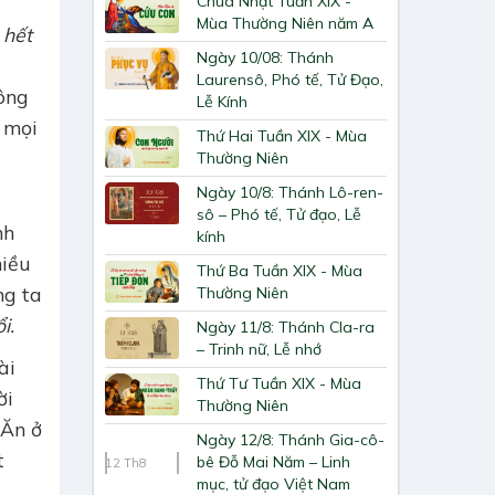
Chúa Nhật Tuần XIX -
Mùa Thường Niên năm A
 hết
Ngày 10/08: Thánh
Laurensô, Phó tế, Tử Đạo,
ông
Lễ Kính
 mọi
Thứ Hai Tuần XIX - Mùa
Thường Niên
Ngày 10/8: Thánh Lô-ren-
sô – Phó tế, Tử đạo, Lễ
nh
kính
hiều
Thứ Ba Tuần XIX - Mùa
ng ta
Thường Niên
i.
Ngày 11/8: Thánh Cla-ra
– Trinh nữ, Lễ nhớ
ài
Thứ Tư Tuần XIX - Mùa
ời
Thường Niên
 Ăn ở
Ngày 12/8: Thánh Gia-cô-
t
bê Đỗ Mai Năm – Linh
12
Th8
mục, tử đạo Việt Nam