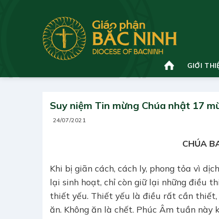
Bỏ
qua
nội
dung
GIỚI THI
Suy niệm Tin mừng Chúa nhật 17 m
24/07/2021
CHÚA BA
Khi bị giãn cách, cách ly, phong tỏa vì dị
lại sinh hoạt, chỉ còn giữ lại những điều t
thiết yếu. Thiết yếu là điều rất cần thiết
ăn. Không ăn là chết. Phúc Âm tuần này 