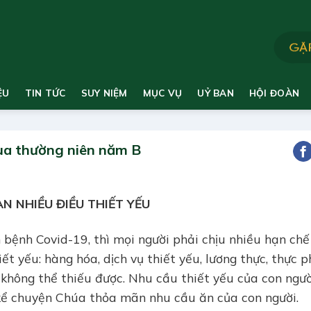
ỆU
TIN TỨC
SUY NIỆM
MỤC VỤ
UỶ BAN
HỘI ĐOÀN
ùa thường niên năm B
N NHIỀU ĐIỀU THIẾT YẾU
ch bệnh Covid-19, thì mọi người phải chịu nhiều hạn chế
hiết yếu: hàng hóa, dịch vụ thiết yếu, lương thực, thực
, không thể thiếu được. Nhu cầu thiết yếu của con ngườ
kể chuyện Chúa thỏa mãn nhu cầu ăn của con người.