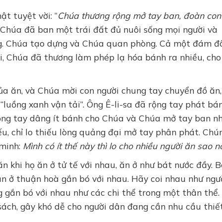
ật tuyệt vời: “
Chúa thương rộng mở tay ban, đoàn con
Chúa đã ban một trái đất đủ nuôi sống mọi người và
ưỡng. Chúa tạo dựng và Chúa quan phòng. Cả một đám đ
i, Chúa đã thương làm phép lạ hóa bánh ra nhiều, cho
ủa ăn, và Chúa mời con người chung tay chuyển đồ ăn,
“luồng xanh vận tải”. Ông Ê-li-sa đã rộng tay phát bá
ộng tay dâng ít bánh cho Chúa và Chúa mở tay ban n
u, chỉ lo thiếu lòng quảng đại mở tay phân phát. Chú
 minh:
Mình có ít thế này thì lo cho nhiều người ăn sao nổ
 khi họ ăn ở tử tế với nhau, ăn ở như bát nước đầy. B
n ở thuận hoà gắn bó với nhau. Hãy coi nhau như ngư
g gắn bó với nhau như các chi thể trong một thân thể.
sách, gây khó dễ cho người dân đang cần nhu cầu thiế