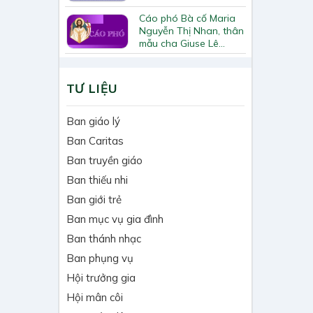
Cáo phó Bà cố Maria
Nguyễn Thị Nhan, thân
mẫu cha Giuse Lê
Quốc Chinh
TƯ LIỆU
Ban giáo lý
Ban Caritas
Ban truyền giáo
Ban thiếu nhi
Ban giới trẻ
Ban mục vụ gia đình
Ban thánh nhạc
Ban phụng vụ
Hội trưởng gia
Hội mân côi