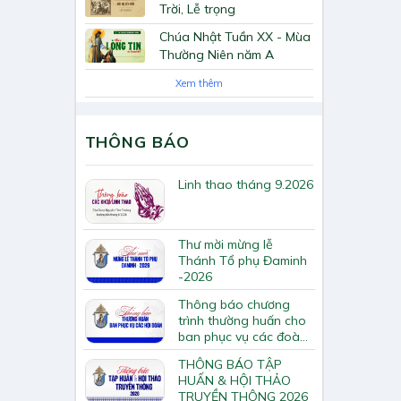
Trời, Lễ trọng
Chúa Nhật Tuần XX - Mùa
Thường Niên năm A
Xem thêm
THÔNG BÁO
Linh thao tháng 9.2026
Thư mời mừng lễ
Thánh Tổ phụ Đaminh
-2026
Thông báo chương
trình thường huấn cho
ban phục vụ các đoàn
hội Tông huấn về loan
THÔNG BÁO TẬP
báo Tin Mừng
HUẤN & HỘI THẢO
TRUYỀN THÔNG 2026