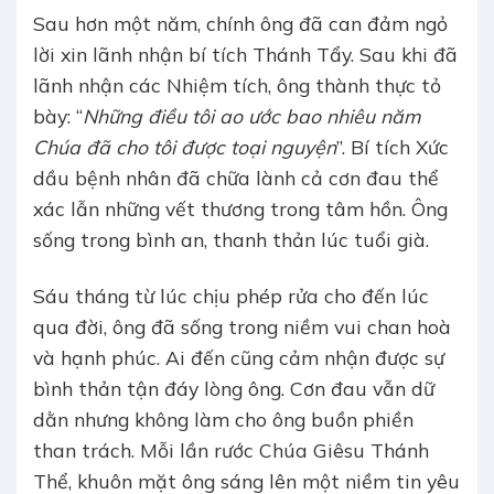
Sau hơn một năm, chính ông đã can đảm ngỏ
lời xin lãnh nhận bí tích Thánh Tẩy. Sau khi đã
lãnh nhận các Nhiệm tích, ông thành thực tỏ
bày: “
Những điều tôi ao ước bao nhiêu năm
Chúa đã cho tôi được toại nguyện
”. Bí tích Xức
dầu bệnh nhân đã chữa lành cả cơn đau thể
xác lẫn những vết thương trong tâm hồn. Ông
sống trong bình an, thanh thản lúc tuổi già.
Sáu tháng từ lúc chịu phép rửa cho đến lúc
qua đời, ông đã sống trong niềm vui chan hoà
và hạnh phúc. Ai đến cũng cảm nhận được sự
bình thản tận đáy lòng ông. Cơn đau vẫn dữ
dằn nhưng không làm cho ông buồn phiền
than trách. Mỗi lần rước Chúa Giêsu Thánh
Thể, khuôn mặt ông sáng lên một niềm tin yêu