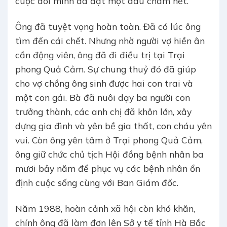
cuộc đời mình đã đặt một dấu chấm hết.
Ông đã tuyệt vọng hoàn toàn. Đã có lúc ông
tìm đến cái chết. Nhưng nhờ người vợ hiền ân
cần động viên, ông đã đi điều trị tại Trại
phong Quả Cảm. Sự chung thuỷ đó đã giúp
cho vợ chồng ông sinh được hai con trai và
một con gái. Bà đã nuôi dạy ba người con
trưởng thành, các anh chị đã khôn lớn, xây
dựng gia đình và yên bề gia thất, con cháu yên
vui. Còn ông yên tâm ở Trại phong Quả Cảm,
ông giữ chức chủ tịch Hội đồng bệnh nhân ba
mươi bảy năm để phục vụ các bệnh nhân ổn
định cuộc sống cùng với Ban Giám đốc.
Năm 1988, hoàn cảnh xã hội còn khó khăn,
chính ông đã làm đơn lên Sở y tế tỉnh Hà Bắc