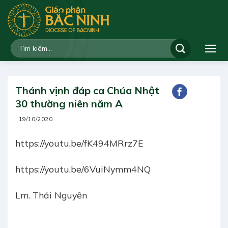
Bỏ
qua
nội
dung
Thánh vịnh đáp ca Chúa Nhật
30 thường niên năm A
19/10/2020
https://youtu.be/fK494MRrz7E
https://youtu.be/6VuiNymm4NQ
Lm. Thái Nguyên